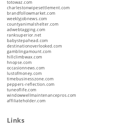
totowaz.com
charlestonwipesettlement.com
brandfollowmarket.com
weeklyjobnews.com
countyanimalshelter.com
adwebtagging.com
ranksuperior.net
babystepahead.com
destinationoverlooked.com
gamblingamount.com
hillclimbwax.com
hnopse.com
occasionnews.com
lustofmoney.com
timebusinesszone.com
peppers-reflection.com
tuneoflife.com
windowwellmaintenancepros.com
affiliateholder.com
Links