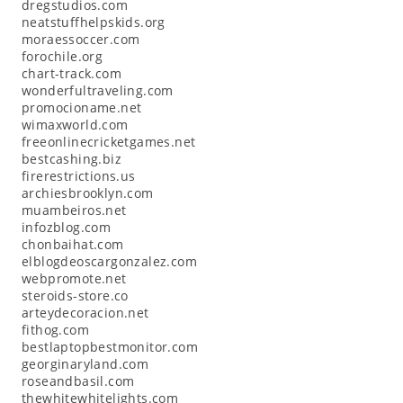
dregstudios.com
neatstuffhelpskids.org
moraessoccer.com
forochile.org
chart-track.com
wonderfultraveling.com
promocioname.net
wimaxworld.com
freeonlinecricketgames.net
bestcashing.biz
firerestrictions.us
archiesbrooklyn.com
muambeiros.net
infozblog.com
chonbaihat.com
elblogdeoscargonzalez.com
webpromote.net
steroids-store.co
arteydecoracion.net
fithog.com
bestlaptopbestmonitor.com
georginaryland.com
roseandbasil.com
thewhitewhitelights.com