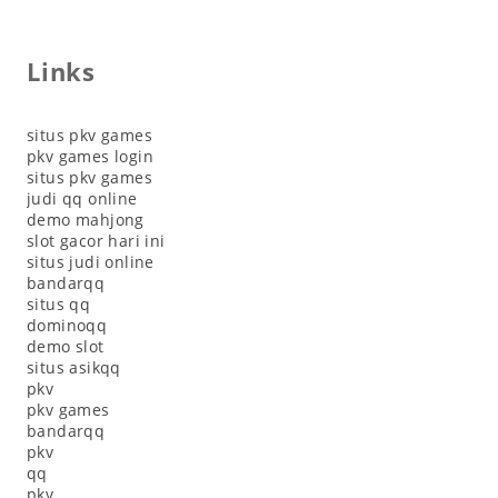
Links
situs pkv games
pkv games login
situs pkv games
judi qq online
demo mahjong
slot gacor hari ini
situs judi online
bandarqq
situs qq
dominoqq
demo slot
situs asikqq
pkv
pkv games
bandarqq
pkv
qq
pkv