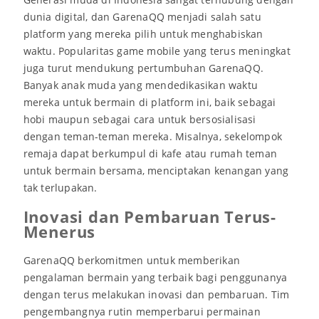
dunia digital, dan GarenaQQ menjadi salah satu
platform yang mereka pilih untuk menghabiskan
waktu. Popularitas game mobile yang terus meningkat
juga turut mendukung pertumbuhan GarenaQQ.
Banyak anak muda yang mendedikasikan waktu
mereka untuk bermain di platform ini, baik sebagai
hobi maupun sebagai cara untuk bersosialisasi
dengan teman-teman mereka. Misalnya, sekelompok
remaja dapat berkumpul di kafe atau rumah teman
untuk bermain bersama, menciptakan kenangan yang
tak terlupakan.
Inovasi dan Pembaruan Terus-
Menerus
GarenaQQ berkomitmen untuk memberikan
pengalaman bermain yang terbaik bagi penggunanya
dengan terus melakukan inovasi dan pembaruan. Tim
pengembangnya rutin memperbarui permainan