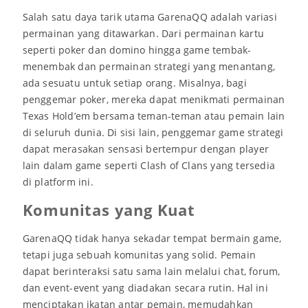
Salah satu daya tarik utama GarenaQQ adalah variasi
permainan yang ditawarkan. Dari permainan kartu
seperti poker dan domino hingga game tembak-
menembak dan permainan strategi yang menantang,
ada sesuatu untuk setiap orang. Misalnya, bagi
penggemar poker, mereka dapat menikmati permainan
Texas Hold’em bersama teman-teman atau pemain lain
di seluruh dunia. Di sisi lain, penggemar game strategi
dapat merasakan sensasi bertempur dengan player
lain dalam game seperti Clash of Clans yang tersedia
di platform ini.
Komunitas yang Kuat
GarenaQQ tidak hanya sekadar tempat bermain game,
tetapi juga sebuah komunitas yang solid. Pemain
dapat berinteraksi satu sama lain melalui chat, forum,
dan event-event yang diadakan secara rutin. Hal ini
menciptakan ikatan antar pemain, memudahkan