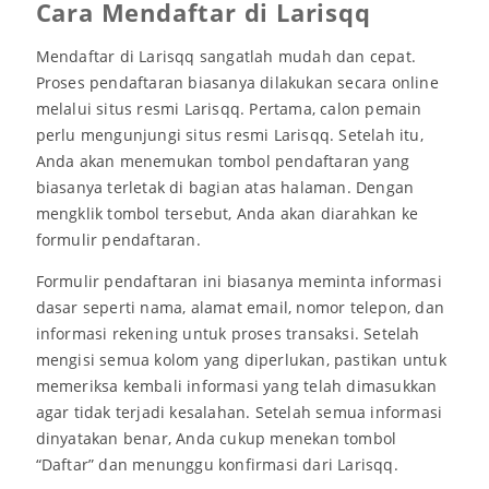
Cara Mendaftar di Larisqq
Mendaftar di Larisqq sangatlah mudah dan cepat.
Proses pendaftaran biasanya dilakukan secara online
melalui situs resmi Larisqq. Pertama, calon pemain
perlu mengunjungi situs resmi Larisqq. Setelah itu,
Anda akan menemukan tombol pendaftaran yang
biasanya terletak di bagian atas halaman. Dengan
mengklik tombol tersebut, Anda akan diarahkan ke
formulir pendaftaran.
Formulir pendaftaran ini biasanya meminta informasi
dasar seperti nama, alamat email, nomor telepon, dan
informasi rekening untuk proses transaksi. Setelah
mengisi semua kolom yang diperlukan, pastikan untuk
memeriksa kembali informasi yang telah dimasukkan
agar tidak terjadi kesalahan. Setelah semua informasi
dinyatakan benar, Anda cukup menekan tombol
“Daftar” dan menunggu konfirmasi dari Larisqq.