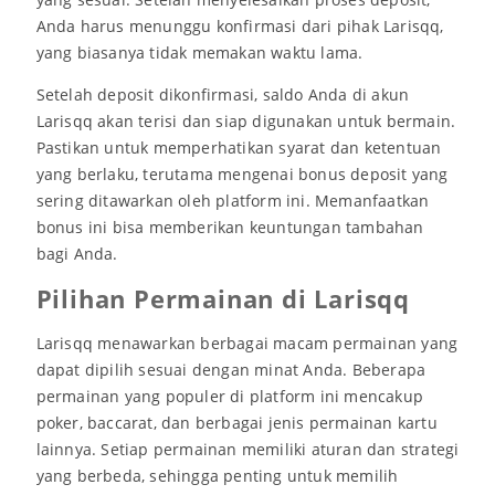
Anda harus menunggu konfirmasi dari pihak Larisqq,
yang biasanya tidak memakan waktu lama.
Setelah deposit dikonfirmasi, saldo Anda di akun
Larisqq akan terisi dan siap digunakan untuk bermain.
Pastikan untuk memperhatikan syarat dan ketentuan
yang berlaku, terutama mengenai bonus deposit yang
sering ditawarkan oleh platform ini. Memanfaatkan
bonus ini bisa memberikan keuntungan tambahan
bagi Anda.
Pilihan Permainan di Larisqq
Larisqq menawarkan berbagai macam permainan yang
dapat dipilih sesuai dengan minat Anda. Beberapa
permainan yang populer di platform ini mencakup
poker, baccarat, dan berbagai jenis permainan kartu
lainnya. Setiap permainan memiliki aturan dan strategi
yang berbeda, sehingga penting untuk memilih