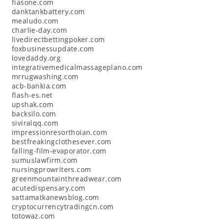
fiasone.com
danktankbattery.com
mealudo.com
charlie-day.com
livedirectbettingpoker.com
foxbusinessupdate.com
lovedaddy.org
integrativemedicalmassageplano.com
mrrugwashing.com
acb-bankia.com
flash-es.net
upshak.com
backsilo.com
siviralqq.com
impressionresorthoian.com
bestfreakingclothesever.com
falling-film-evaporator.com
sumuslawfirm.com
nursingprowriters.com
greenmountainthreadwear.com
acutedispensary.com
sattamatkanewsblog.com
cryptocurrencytradingcn.com
totowaz.com