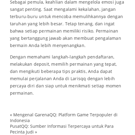
Sebagai pemula, keahlian dalam mengelola emosi juga
sangat penting. Saat mengalami kekalahan, jangan
terburu-buru untuk mencoba memulihkannya dengan
taruhan yang lebih besar. Tetap tenang, dan ingat
bahwa setiap permainan memiliki risiko. Permainan
yang bertanggung jawab akan membuat pengalaman
bermain Anda lebih menyenangkan.
Dengan memahami langkah-langkah pendaftaran,
melakukan deposit, memilih permainan yang tepat,
dan mengikuti beberapa tips praktis, Anda dapat
memulai perjalanan Anda di Larisqq dengan lebih
percaya diri dan siap untuk menikmati setiap momen
permainan.
«
Mengenal GarenaQQ: Platform Game Terpopuler di
Indonesia
PusatQQ: Sumber Informasi Terpercaya untuk Para
Pecinta Judi
»