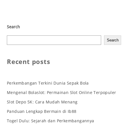
Search
Search
Recent posts
Perkembangan Terkini Dunia Sepak Bola
Mengenal Bolaslot: Permainan Slot Online Terpopuler
Slot Depo 5K: Cara Mudah Menang
Panduan Lengkap Bermain di Ib88
Togel Dulu: Sejarah dan Perkembangannya