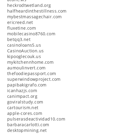
heckrodtwetland.org
halfheardinthestillness.com
mybestmassagechair.com
ericreed.net
fluxetine.com
mobilecasino8760.com
betqq3.net
casinoloans5.us
CasinoAuction.us
kipooglecouk.us
mykitchennhome.com
aumoulinvert.com
thefoodiepassport.com
superwindowproject.com
papibakigrafo.com
icanhazjs.com
canimpact.org
goviralstudy.com
cartourism.net
apple-cores.com
pulserasdeactividad10.com
barbaracarlotti.com
desktopmining.net