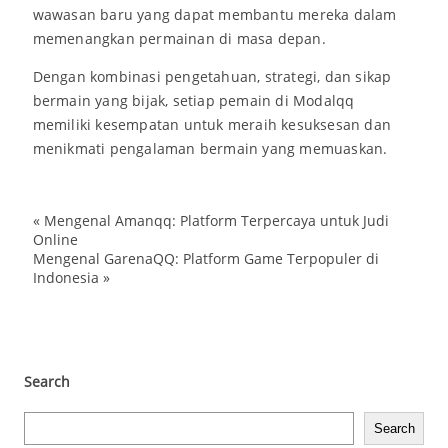
wawasan baru yang dapat membantu mereka dalam
memenangkan permainan di masa depan.
Dengan kombinasi pengetahuan, strategi, dan sikap
bermain yang bijak, setiap pemain di Modalqq
memiliki kesempatan untuk meraih kesuksesan dan
menikmati pengalaman bermain yang memuaskan.
«
Mengenal Amanqq: Platform Terpercaya untuk Judi
Online
Mengenal GarenaQQ: Platform Game Terpopuler di
Indonesia
»
Search
Search