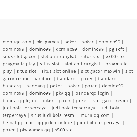
menuqq.com
|
pkv games
|
poker
|
poker
|
domino99
|
domino99
|
domino99
|
domino99
|
domino99
|
pg soft
|
situs slot gacor
|
slot anti rungkat
|
situs slot
|
x500 slot
|
pragmatic play
|
situs slot
|
slot anti rungkat
|
pragmatic
play
|
situs slot
|
situs slot online
|
slot gacor maxwin
|
slot
gacor resmi
|
bandarq
|
bandarq
|
poker
|
bandarq
|
bandarq
|
bandarq
|
poker
|
poker
|
poker
|
domino99
|
domino99
|
domino99
|
pkv qq
|
bandarqq login
|
bandarqq login
|
poker
|
poker
|
poker
|
slot gacor resmi
|
judi bola terpercaya
|
judi bola terpercaya
|
judi bola
terpercaya
|
situs judi bola resmi
|
murniqq.com
|
hematqq.com
|
qq poker online
|
judi bola terpercaya
|
poker
|
pkv games qq
|
x500 slot