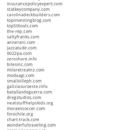
insurancepolicyexpert.com
statkeycompany.com
carolinadeckbuilders.com
topinvestingblog.com
top50tools.com
the-rep.com
saltyfranks.com
annerani.com
jazzatude.com
0022pa.com
zeroshare.info
bilesinc.com
milaretreatnz.com
modaagi.com
smallvilleph.com
galiciasuroeste.info
batallasdeguerra.com
dregstudios.com
neatstuffhelpskids.org
moraessoccer.com
forochile.org
chart-track.com
wonderfultraveling.com