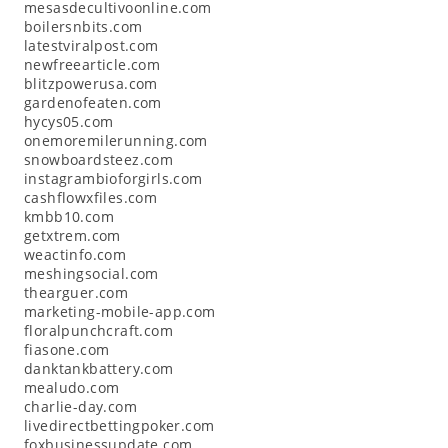
mesasdecultivoonline.com
boilersnbits.com
latestviralpost.com
newfreearticle.com
blitzpowerusa.com
gardenofeaten.com
hycys05.com
onemoremilerunning.com
snowboardsteez.com
instagrambioforgirls.com
cashflowxfiles.com
kmbb10.com
getxtrem.com
weactinfo.com
meshingsocial.com
thearguer.com
marketing-mobile-app.com
floralpunchcraft.com
fiasone.com
danktankbattery.com
mealudo.com
charlie-day.com
livedirectbettingpoker.com
foxbusinessupdate.com