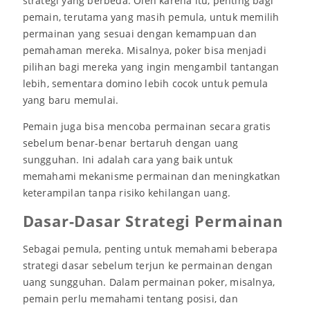
strategi yang berbeda. Oleh karena itu, penting bagi
pemain, terutama yang masih pemula, untuk memilih
permainan yang sesuai dengan kemampuan dan
pemahaman mereka. Misalnya, poker bisa menjadi
pilihan bagi mereka yang ingin mengambil tantangan
lebih, sementara domino lebih cocok untuk pemula
yang baru memulai.
Pemain juga bisa mencoba permainan secara gratis
sebelum benar-benar bertaruh dengan uang
sungguhan. Ini adalah cara yang baik untuk
memahami mekanisme permainan dan meningkatkan
keterampilan tanpa risiko kehilangan uang.
Dasar-Dasar Strategi Permainan
Sebagai pemula, penting untuk memahami beberapa
strategi dasar sebelum terjun ke permainan dengan
uang sungguhan. Dalam permainan poker, misalnya,
pemain perlu memahami tentang posisi, dan