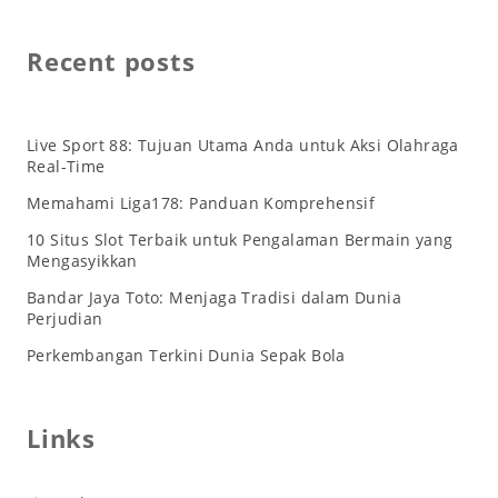
Recent posts
Live Sport 88: Tujuan Utama Anda untuk Aksi Olahraga
Real-Time
Memahami Liga178: Panduan Komprehensif
10 Situs Slot Terbaik untuk Pengalaman Bermain yang
Mengasyikkan
Bandar Jaya Toto: Menjaga Tradisi dalam Dunia
Perjudian
Perkembangan Terkini Dunia Sepak Bola
Links