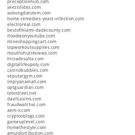
preceptionhub.com
yeezislides.com
aobongdatotem.com
home-remedies-yeast-infection.com
electroreal.com
bestofmiami-dadecounty.com
ifoodieonyoutube.com
mineshoppingcart.com
topworkoutsupplies.com
mouthshutreviews.com
hirzadesalta.com
digitallifeopoly.com
casinobubbles.com
seputargym.com
impiyanamall.com
optguardian.com
totostreet.net
davilcasino.com
fraudwatchai.com
aem-x.com
cryptooblogs.com
gameuplevel.com
homethestyle.com
amuldistribution.com