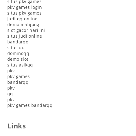
situs pkv games
pkv games login
situs pkv games
judi qq online
demo mahjong
slot gacor hari ini
situs judi online
bandarqq
situs qq
dominoqq
demo slot
situs asikqq
pkv
pkv games
bandarqq
pkv
qq
pkv
pkv games bandarqq
Links