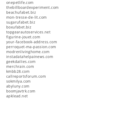
onepetlife.com
thebillboardexperiment.com
beachufabet.biz
mon-tresse-de-lit.com
sugarufabet.biz
boxufabet.biz
topgearautoservices.net
figurine-jouet.com
your-facebook-address.com
perroquet-ma-passion.com
modrenlivinghome.com
instadatahelpainews.com
geekdailies.com
merchrain.com
kmbb28.com
callreportsforum.com
sokmilya.com
abyluny.com
boomjavtrk.com
apklead.net