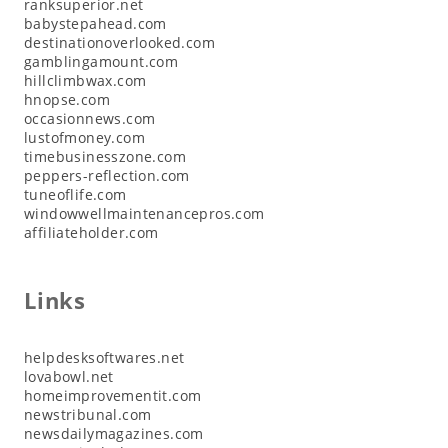
ranksuperior.net
babystepahead.com
destinationoverlooked.com
gamblingamount.com
hillclimbwax.com
hnopse.com
occasionnews.com
lustofmoney.com
timebusinesszone.com
peppers-reflection.com
tuneoflife.com
windowwellmaintenancepros.com
affiliateholder.com
Links
helpdesksoftwares.net
lovabowl.net
homeimprovementit.com
newstribunal.com
newsdailymagazines.com