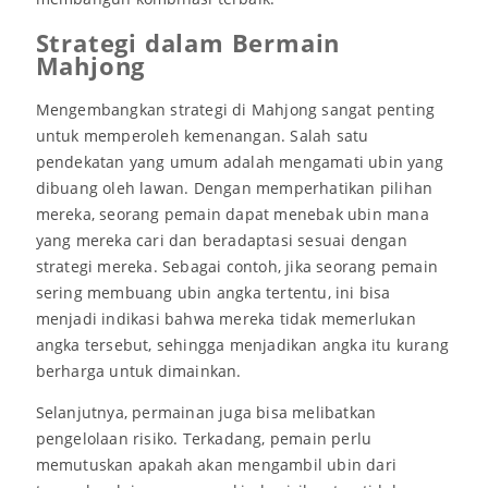
Strategi dalam Bermain
Mahjong
Mengembangkan strategi di Mahjong sangat penting
untuk memperoleh kemenangan. Salah satu
pendekatan yang umum adalah mengamati ubin yang
dibuang oleh lawan. Dengan memperhatikan pilihan
mereka, seorang pemain dapat menebak ubin mana
yang mereka cari dan beradaptasi sesuai dengan
strategi mereka. Sebagai contoh, jika seorang pemain
sering membuang ubin angka tertentu, ini bisa
menjadi indikasi bahwa mereka tidak memerlukan
angka tersebut, sehingga menjadikan angka itu kurang
berharga untuk dimainkan.
Selanjutnya, permainan juga bisa melibatkan
pengelolaan risiko. Terkadang, pemain perlu
memutuskan apakah akan mengambil ubin dari