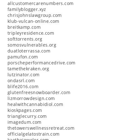
allcustomercarenumbers.com
familyblogger.xyz
chrisjohnslawgroup.com
klub-vulcan-online.com
breitkamp.com
tripleyresidence.com
softtorrents.org
somosvulnerables.org
duatloterrassa.com
pamufon.com
porscheperformancedrive.com
tamethekraken.org
lutzinator.com
ondasrl.com
blife2016.com
glutenfreesnowboarder.com
lizmorrowdesign.com
healwithcannabidiol.com
kioskpages.com
trianglecurry.com
imagedum.com
thetowerswellnessretreat.com
officialgelatostrain.com
kaethejeweler.com