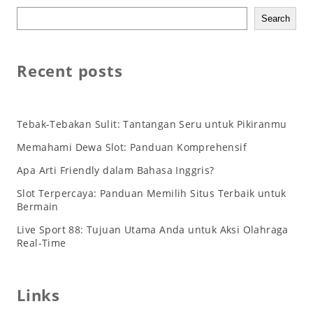
Search
Recent posts
Tebak-Tebakan Sulit: Tantangan Seru untuk Pikiranmu
Memahami Dewa Slot: Panduan Komprehensif
Apa Arti Friendly dalam Bahasa Inggris?
Slot Terpercaya: Panduan Memilih Situs Terbaik untuk
Bermain
Live Sport 88: Tujuan Utama Anda untuk Aksi Olahraga
Real-Time
Links