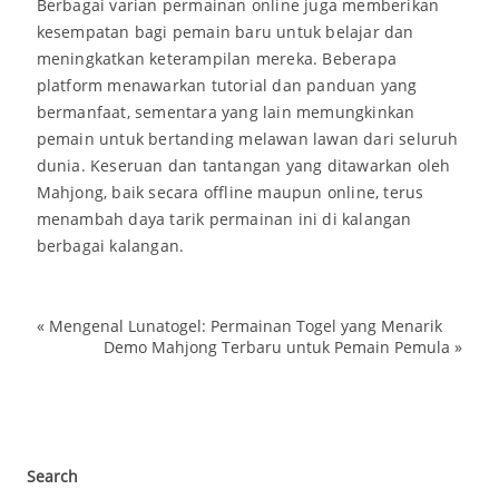
Berbagai varian permainan online juga memberikan
kesempatan bagi pemain baru untuk belajar dan
meningkatkan keterampilan mereka. Beberapa
platform menawarkan tutorial dan panduan yang
bermanfaat, sementara yang lain memungkinkan
pemain untuk bertanding melawan lawan dari seluruh
dunia. Keseruan dan tantangan yang ditawarkan oleh
Mahjong, baik secara offline maupun online, terus
menambah daya tarik permainan ini di kalangan
berbagai kalangan.
«
Mengenal Lunatogel: Permainan Togel yang Menarik
Demo Mahjong Terbaru untuk Pemain Pemula
»
Search