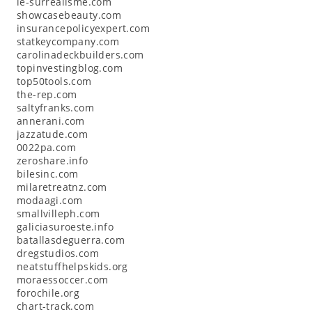
le-surrealisme.com
showcasebeauty.com
insurancepolicyexpert.com
statkeycompany.com
carolinadeckbuilders.com
topinvestingblog.com
top50tools.com
the-rep.com
saltyfranks.com
annerani.com
jazzatude.com
0022pa.com
zeroshare.info
bilesinc.com
milaretreatnz.com
modaagi.com
smallvilleph.com
galiciasuroeste.info
batallasdeguerra.com
dregstudios.com
neatstuffhelpskids.org
moraessoccer.com
forochile.org
chart-track.com