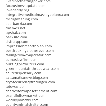
livedirectbettingpoker.com
foxbusinessupdate.com
lovedaddy.org
integrativemedicalmassageplano.com
mrrugwashing.com
acb-bankia.com
flash-es.net
upshak.com
backsilo.com
siviralqq.com
impressionresorthoian.com
bestfreakingclothesever.com
falling-film-evaporator.com
sumuslawfirm.com
nursingprowriters.com
greenmountainthreadwear.com
acutedispensary.com
sattamatkanewsblog.com
cryptocurrencytradingcn.com
totowaz.com
charlestonwipesettlement.com
brandfollowmarket.com
weeklyjobnews.com
countyanimalshelter.com