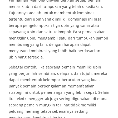
Permainan Mahjong diawali dengan setiap pemain
menarik ubin dari tumpukan yang telah disediakan.
Tujuannya adalah untuk membentuk kombinasi
tertentu dari ubin yang dimiliki. Kombinasi ini bisa
berupa pengelompokan tiga ubin yang sama atau
sepasang ubin dan satu kelompok. Para pemain akan
menggilir ubin, mengambil satu dari tumpukan sambil
membuang yang lain, dengan harapan dapat
menyusun kombinasi yang lebih baik berdasarkan
ubin yang tersedia.
Sebagai contoh, jika seorang pemain memiliki ubin
yang berjumlah sembilan, delapan, dan tujuh, mereka
dapat membentuk kelompok berurutan yang kuat.
Banyak pemain berpengalaman memanfaatkan
strategi ini untuk pemenangan yang lebih cepat. Selain
itu, teknik menggertak juga sering digunakan, di mana
seorang pemain mungkin terlihat tidak memiliki
peluang menang tetapi sebenarnya sedang
membangun kombinasi terbaik.