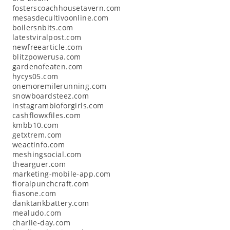
fosterscoachhousetavern.com
mesasdecultivoonline.com
boilersnbits.com
latestviralpost.com
newfreearticle.com
blitzpowerusa.com
gardenofeaten.com
hycys05.com
onemoremilerunning.com
snowboardsteez.com
instagrambioforgirls.com
cashflowxfiles.com
kmbb10.com
getxtrem.com
weactinfo.com
meshingsocial.com
thearguer.com
marketing-mobile-app.com
floralpunchcraft.com
fiasone.com
danktankbattery.com
mealudo.com
charlie-day.com