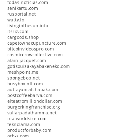
todas-noticias.com
senikartu.com
rusportal.net
watty.io
livinginthesun.info
itsriz.com
cargoods.shop
capetownacupuncture.com
bitcoinvideospro.com
cosmiccrowcollective.com
alain-jacquet.com
gotisouizakayabakeneko.com
meshpoint.me
spongebob.net
busyboxintl.com
auttayanratchapak.com
postcoffeebarva.com
elteatromilliondollar.com
burgerkingfranchise.org
vallarpadathamma.net
realworldsize.com
teknolama.com
productforbaby.com
orb-z.com