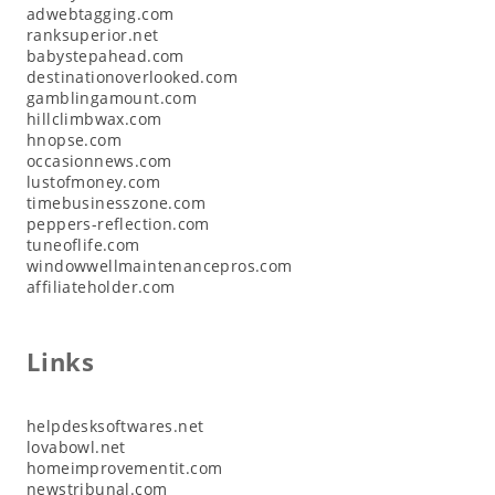
adwebtagging.com
ranksuperior.net
babystepahead.com
destinationoverlooked.com
gamblingamount.com
hillclimbwax.com
hnopse.com
occasionnews.com
lustofmoney.com
timebusinesszone.com
peppers-reflection.com
tuneoflife.com
windowwellmaintenancepros.com
affiliateholder.com
Links
helpdesksoftwares.net
lovabowl.net
homeimprovementit.com
newstribunal.com