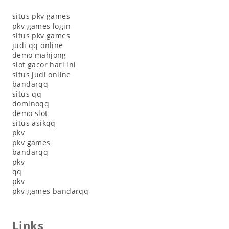
situs pkv games
pkv games login
situs pkv games
judi qq online
demo mahjong
slot gacor hari ini
situs judi online
bandarqq
situs qq
dominoqq
demo slot
situs asikqq
pkv
pkv games
bandarqq
pkv
qq
pkv
pkv games bandarqq
Links