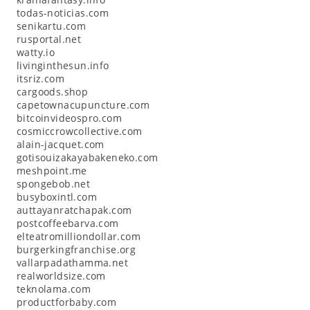
todas-noticias.com
senikartu.com
rusportal.net
watty.io
livinginthesun.info
itsriz.com
cargoods.shop
capetownacupuncture.com
bitcoinvideospro.com
cosmiccrowcollective.com
alain-jacquet.com
gotisouizakayabakeneko.com
meshpoint.me
spongebob.net
busyboxintl.com
auttayanratchapak.com
postcoffeebarva.com
elteatromilliondollar.com
burgerkingfranchise.org
vallarpadathamma.net
realworldsize.com
teknolama.com
productforbaby.com