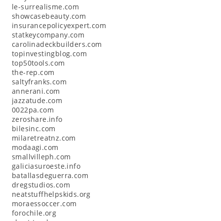
le-surrealisme.com
showcasebeauty.com
insurancepolicyexpert.com
statkeycompany.com
carolinadeckbuilders.com
topinvestingblog.com
top50tools.com
the-rep.com
saltyfranks.com
annerani.com
jazzatude.com
0022pa.com
zeroshare.info
bilesinc.com
milaretreatnz.com
modaagi.com
smallvilleph.com
galiciasuroeste.info
batallasdeguerra.com
dregstudios.com
neatstuffhelpskids.org
moraessoccer.com
forochile.org