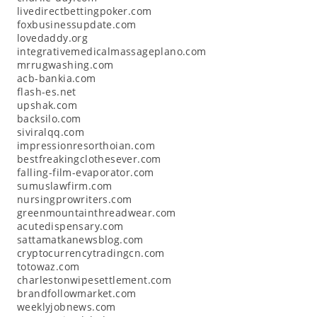
livedirectbettingpoker.com
foxbusinessupdate.com
lovedaddy.org
integrativemedicalmassageplano.com
mrrugwashing.com
acb-bankia.com
flash-es.net
upshak.com
backsilo.com
siviralqq.com
impressionresorthoian.com
bestfreakingclothesever.com
falling-film-evaporator.com
sumuslawfirm.com
nursingprowriters.com
greenmountainthreadwear.com
acutedispensary.com
sattamatkanewsblog.com
cryptocurrencytradingcn.com
totowaz.com
charlestonwipesettlement.com
brandfollowmarket.com
weeklyjobnews.com