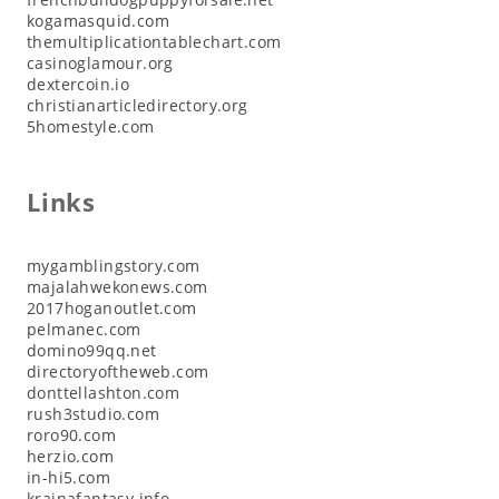
kogamasquid.com
themultiplicationtablechart.com
casinoglamour.org
dextercoin.io
christianarticledirectory.org
5homestyle.com
Links
mygamblingstory.com
majalahwekonews.com
2017hoganoutlet.com
pelmanec.com
domino99qq.net
directoryoftheweb.com
donttellashton.com
rush3studio.com
roro90.com
herzio.com
in-hi5.com
krainafantasy.info