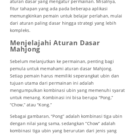
aturan dasar yang mengatur permainan. Misalnya,
fitur tahapan yang ada pada beberapa aplikasi
memungkinkan pemain untuk belajar perlahan, mulai
dari aturan paling dasar hingga strategi yang lebih
kompleks.
Menjelajahi Aturan Dasar
Mahjong
Sebelum melanjutkan ke permainan, penting bagi
pemula untuk memahami aturan dasar Mahjong.
Setiap pemain harus memiliki seperangkat ubin dan
tujuan utama dari permainan ini adalah
mengumpulkan kombinasi ubin yang memenuhi syarat
untuk menang. Kombinasi ini bisa berupa “Pong,”
“Chow,” atau “Kong.”
Sebagai gambaran, “Pong” adalah kombinasi tiga ubin
dengan nilai yang sama, sedangkan “Chow” adalah
kombinasi tiga ubin yang berurutan dari jenis yang