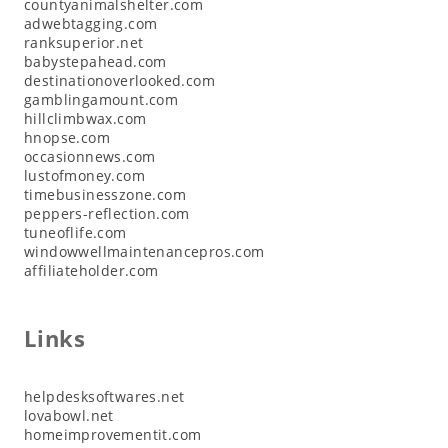
countyanimalshelter.com
adwebtagging.com
ranksuperior.net
babystepahead.com
destinationoverlooked.com
gamblingamount.com
hillclimbwax.com
hnopse.com
occasionnews.com
lustofmoney.com
timebusinesszone.com
peppers-reflection.com
tuneoflife.com
windowwellmaintenancepros.com
affiliateholder.com
Links
helpdesksoftwares.net
lovabowl.net
homeimprovementit.com