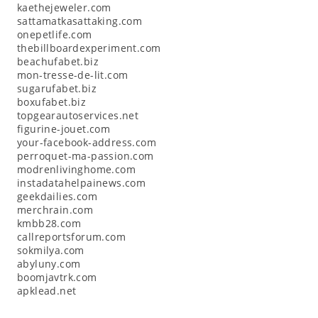
kaethejeweler.com
sattamatkasattaking.com
onepetlife.com
thebillboardexperiment.com
beachufabet.biz
mon-tresse-de-lit.com
sugarufabet.biz
boxufabet.biz
topgearautoservices.net
figurine-jouet.com
your-facebook-address.com
perroquet-ma-passion.com
modrenlivinghome.com
instadatahelpainews.com
geekdailies.com
merchrain.com
kmbb28.com
callreportsforum.com
sokmilya.com
abyluny.com
boomjavtrk.com
apklead.net