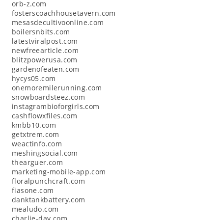
orb-z.com
fosterscoachhousetavern.com
mesasdecultivoonline.com
boilersnbits.com
latestviralpost.com
newfreearticle.com
blitzpowerusa.com
gardenofeaten.com
hycys05.com
onemoremilerunning.com
snowboardsteez.com
instagrambioforgirls.com
cashflowxfiles.com
kmbb10.com
getxtrem.com
weactinfo.com
meshingsocial.com
thearguer.com
marketing-mobile-app.com
floralpunchcraft.com
fiasone.com
danktankbattery.com
mealudo.com
charlie-day.com