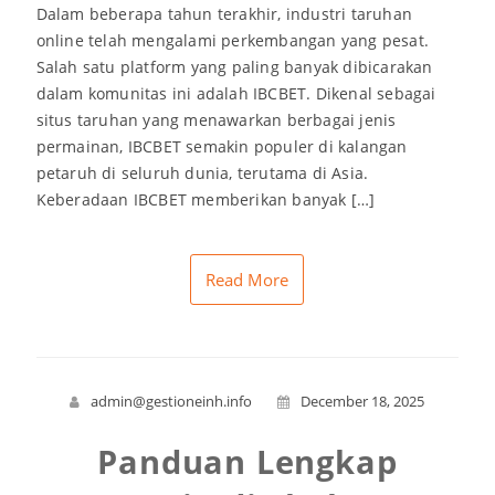
Dalam beberapa tahun terakhir, industri taruhan
online telah mengalami perkembangan yang pesat.
Salah satu platform yang paling banyak dibicarakan
dalam komunitas ini adalah IBCBET. Dikenal sebagai
situs taruhan yang menawarkan berbagai jenis
permainan, IBCBET semakin populer di kalangan
petaruh di seluruh dunia, terutama di Asia.
Keberadaan IBCBET memberikan banyak […]
Read More
admin@gestioneinh.info
December 18, 2025
Panduan Lengkap