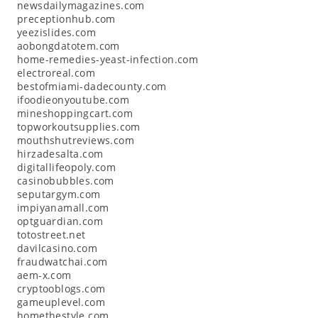
newsdailymagazines.com
preceptionhub.com
yeezislides.com
aobongdatotem.com
home-remedies-yeast-infection.com
electroreal.com
bestofmiami-dadecounty.com
ifoodieonyoutube.com
mineshoppingcart.com
topworkoutsupplies.com
mouthshutreviews.com
hirzadesalta.com
digitallifeopoly.com
casinobubbles.com
seputargym.com
impiyanamall.com
optguardian.com
totostreet.net
davilcasino.com
fraudwatchai.com
aem-x.com
cryptooblogs.com
gameuplevel.com
homethestyle.com