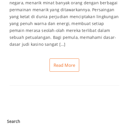
negara, menarik minat banyak orang dengan berbagai
permainan menarik yang ditawarkannya. Persaingan
yang ketat di dunia perjudian menciptakan lingkungan
yang penuh warna dan energi, membuat setiap
pemain merasa seolah-olah mereka terlibat dalam
sebuah petualangan. Bagi pemula, memahami dasar-
dasar judi kasino sangat […]
Read More
Search