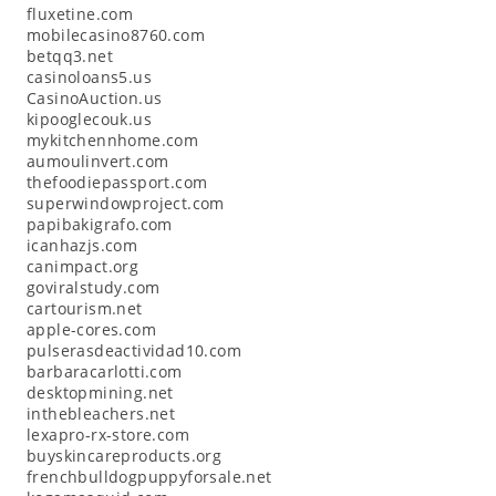
fluxetine.com
mobilecasino8760.com
betqq3.net
casinoloans5.us
CasinoAuction.us
kipooglecouk.us
mykitchennhome.com
aumoulinvert.com
thefoodiepassport.com
superwindowproject.com
papibakigrafo.com
icanhazjs.com
canimpact.org
goviralstudy.com
cartourism.net
apple-cores.com
pulserasdeactividad10.com
barbaracarlotti.com
desktopmining.net
inthebleachers.net
lexapro-rx-store.com
buyskincareproducts.org
frenchbulldogpuppyforsale.net