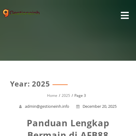
Skip
to
content
Year:
2025
Home
2025
Page 3
admin@gestioneinh.info
December 20, 2025
Panduan Lengkap
Bermain di AFB88