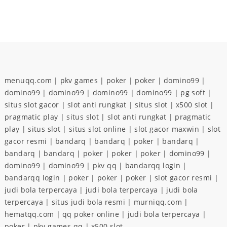
menuqq.com
|
pkv games
|
poker
|
poker
|
domino99
|
domino99
|
domino99
|
domino99
|
domino99
|
pg soft
|
situs slot gacor
|
slot anti rungkat
|
situs slot
|
x500 slot
|
pragmatic play
|
situs slot
|
slot anti rungkat
|
pragmatic
play
|
situs slot
|
situs slot online
|
slot gacor maxwin
|
slot
gacor resmi
|
bandarq
|
bandarq
|
poker
|
bandarq
|
bandarq
|
bandarq
|
poker
|
poker
|
poker
|
domino99
|
domino99
|
domino99
|
pkv qq
|
bandarqq login
|
bandarqq login
|
poker
|
poker
|
poker
|
slot gacor resmi
|
judi bola terpercaya
|
judi bola terpercaya
|
judi bola
terpercaya
|
situs judi bola resmi
|
murniqq.com
|
hematqq.com
|
qq poker online
|
judi bola terpercaya
|
poker
|
pkv games qq
|
x500 slot