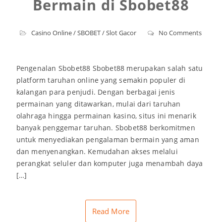
Bermain di Sbobet88
Casino Online
/
SBOBET
/
Slot Gacor
No Comments
Pengenalan Sbobet88 Sbobet88 merupakan salah satu
platform taruhan online yang semakin populer di
kalangan para penjudi. Dengan berbagai jenis
permainan yang ditawarkan, mulai dari taruhan
olahraga hingga permainan kasino, situs ini menarik
banyak penggemar taruhan. Sbobet88 berkomitmen
untuk menyediakan pengalaman bermain yang aman
dan menyenangkan. Kemudahan akses melalui
perangkat seluler dan komputer juga menambah daya
[…]
Read More