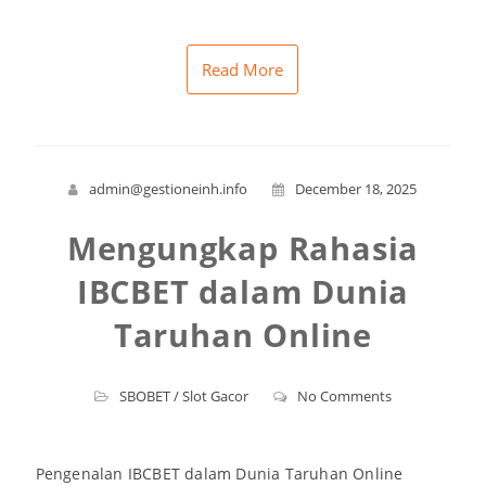
Read More
admin@gestioneinh.info
December 18, 2025
Mengungkap Rahasia
IBCBET dalam Dunia
Taruhan Online
SBOBET
/
Slot Gacor
No Comments
Pengenalan IBCBET dalam Dunia Taruhan Online