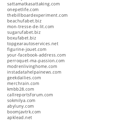
sattamatkasattaking.com
onepetlife.com
thebillboardexperiment.com
beachufabet.biz
mon-tresse-de-lit.com
sugarufabet.biz
boxufabet.biz
topgearautoservices.net
figurine-jouet.com
your-facebook-address.com
perroquet-ma-passion.com
modrenlivinghome.com
instadatahelpainews.com
geekdailies.com
merchrain.com
kmbb28.com
callreportsforum.com
sokmilya.com
abyluny.com
boomjavtrk.com
apklead.net