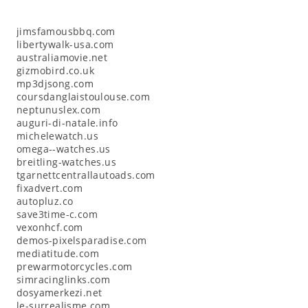
jimsfamousbbq.com
libertywalk-usa.com
australiamovie.net
gizmobird.co.uk
mp3djsong.com
coursdanglaistoulouse.com
neptunuslex.com
auguri-di-natale.info
michelewatch.us
omega--watches.us
breitling-watches.us
tgarnettcentrallautoads.com
fixadvert.com
autopluz.co
save3time-c.com
vexonhcf.com
demos-pixelsparadise.com
mediatitude.com
prewarmotorcycles.com
simracinglinks.com
dosyamerkezi.net
le-surrealisme.com