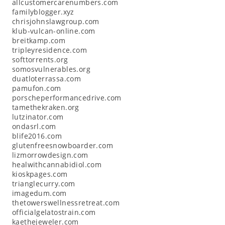
allcustomercarenumbers.com
familyblogger.xyz
chrisjohnslawgroup.com
klub-vulcan-online.com
breitkamp.com
tripleyresidence.com
softtorrents.org
somosvulnerables.org
duatloterrassa.com
pamufon.com
porscheperformancedrive.com
tamethekraken.org
lutzinator.com
ondasrl.com
blife2016.com
glutenfreesnowboarder.com
lizmorrowdesign.com
healwithcannabidiol.com
kioskpages.com
trianglecurry.com
imagedum.com
thetowerswellnessretreat.com
officialgelatostrain.com
kaethejeweler.com