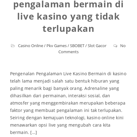
pengalaman bermain di
live kasino yang tidak
terlupakan
Casino Online
/
Pkv Games
/
SBOBET
/
Slot Gacor
No
Comments
Pengenalan Pengalaman Live Kasino Bermain di kasino
telah lama menjadi salah satu bentuk hiburan yang
paling menarik bagi banyak orang. Adrenaline yang
dihasilkan dari permainan, interaksi sosial, dan
atmosfer yang menggembirakan merupakan beberapa
faktor yang membuat pengalaman ini tak terlupakan.
Seiring dengan kemajuan teknologi, kasino online kini
menawarkan opsi live yang mengubah cara kita
bermain. […]