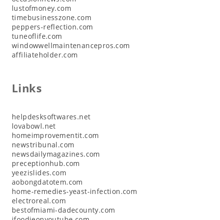
lustofmoney.com
timebusinesszone.com
peppers-reflection.com
tuneoflife.com
windowwellmaintenancepros.com
affiliateholder.com
Links
helpdesksoftwares.net
lovabowl.net
homeimprovementit.com
newstribunal.com
newsdailymagazines.com
preceptionhub.com
yeezislides.com
aobongdatotem.com
home-remedies-yeast-infection.com
electroreal.com
bestofmiami-dadecounty.com
ifoodieonyoutube.com