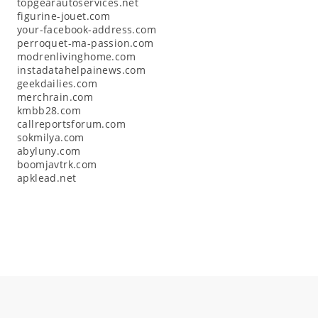
topgearautoservices.net
figurine-jouet.com
your-facebook-address.com
perroquet-ma-passion.com
modrenlivinghome.com
instadatahelpainews.com
geekdailies.com
merchrain.com
kmbb28.com
callreportsforum.com
sokmilya.com
abyluny.com
boomjavtrk.com
apklead.net