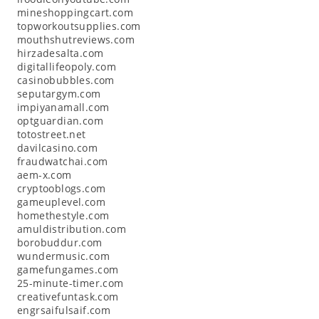
mineshoppingcart.com
topworkoutsupplies.com
mouthshutreviews.com
hirzadesalta.com
digitallifeopoly.com
casinobubbles.com
seputargym.com
impiyanamall.com
optguardian.com
totostreet.net
davilcasino.com
fraudwatchai.com
aem-x.com
cryptooblogs.com
gameuplevel.com
homethestyle.com
amuldistribution.com
borobuddur.com
wundermusic.com
gamefungames.com
25-minute-timer.com
creativefuntask.com
engrsaifulsaif.com