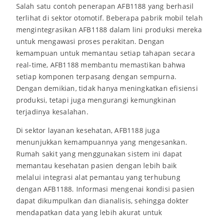
Salah satu contoh penerapan AFB1188 yang berhasil
terlihat di sektor otomotif. Beberapa pabrik mobil telah
mengintegrasikan AFB1188 dalam lini produksi mereka
untuk mengawasi proses perakitan. Dengan
kemampuan untuk memantau setiap tahapan secara
real-time, AFB1188 membantu memastikan bahwa
setiap komponen terpasang dengan sempurna.
Dengan demikian, tidak hanya meningkatkan efisiensi
produksi, tetapi juga mengurangi kemungkinan
terjadinya kesalahan.
Di sektor layanan kesehatan, AFB1188 juga
menunjukkan kemampuannya yang mengesankan.
Rumah sakit yang menggunakan sistem ini dapat
memantau kesehatan pasien dengan lebih baik
melalui integrasi alat pemantau yang terhubung
dengan AFB1188. Informasi mengenai kondisi pasien
dapat dikumpulkan dan dianalisis, sehingga dokter
mendapatkan data yang lebih akurat untuk