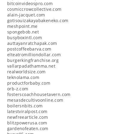
bitcoinvideospro.com
cosmiccrowcollective.com
alain-jacquet.com
gotisouizakayabakeneko.com
meshpoint.me
spongebob.net
busyboxintl.com
auttayanratchapak.com
postcoffeebarva.com
elteatromilliondollar.com
burgerkingfranchise.org
vallarpadathamma.net
realworldsize.com
teknolama.com
productforbaby.com
orb-z.com
fosterscoachhousetavern.com
mesasdecultivoonline.com
boilersnbits.com
latestviralpost.com
newfreearticle.com
blitzpowerusa.com
gardenofeaten.com