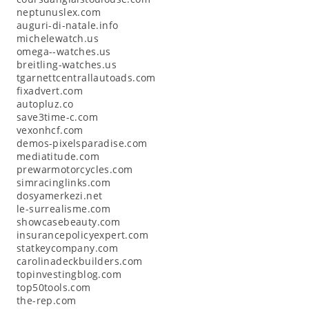
neptunuslex.com
auguri-di-natale.info
michelewatch.us
omega--watches.us
breitling-watches.us
tgarnettcentrallautoads.com
fixadvert.com
autopluz.co
save3time-c.com
vexonhcf.com
demos-pixelsparadise.com
mediatitude.com
prewarmotorcycles.com
simracinglinks.com
dosyamerkezi.net
le-surrealisme.com
showcasebeauty.com
insurancepolicyexpert.com
statkeycompany.com
carolinadeckbuilders.com
topinvestingblog.com
top50tools.com
the-rep.com