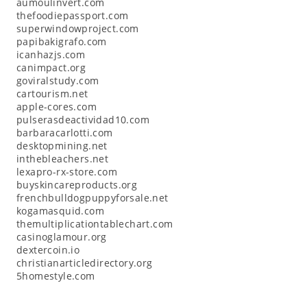
aumoulinvert.com
thefoodiepassport.com
superwindowproject.com
papibakigrafo.com
icanhazjs.com
canimpact.org
goviralstudy.com
cartourism.net
apple-cores.com
pulserasdeactividad10.com
barbaracarlotti.com
desktopmining.net
inthebleachers.net
lexapro-rx-store.com
buyskincareproducts.org
frenchbulldogpuppyforsale.net
kogamasquid.com
themultiplicationtablechart.com
casinoglamour.org
dextercoin.io
christianarticledirectory.org
5homestyle.com