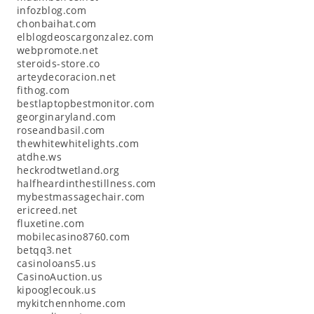
infozblog.com
chonbaihat.com
elblogdeoscargonzalez.com
webpromote.net
steroids-store.co
arteydecoracion.net
fithog.com
bestlaptopbestmonitor.com
georginaryland.com
roseandbasil.com
thewhitewhitelights.com
atdhe.ws
heckrodtwetland.org
halfheardinthestillness.com
mybestmassagechair.com
ericreed.net
fluxetine.com
mobilecasino8760.com
betqq3.net
casinoloans5.us
CasinoAuction.us
kipooglecouk.us
mykitchennhome.com