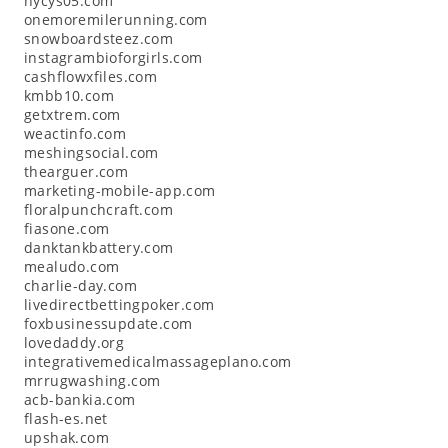
hycys05.com
onemoremilerunning.com
snowboardsteez.com
instagrambioforgirls.com
cashflowxfiles.com
kmbb10.com
getxtrem.com
weactinfo.com
meshingsocial.com
thearguer.com
marketing-mobile-app.com
floralpunchcraft.com
fiasone.com
danktankbattery.com
mealudo.com
charlie-day.com
livedirectbettingpoker.com
foxbusinessupdate.com
lovedaddy.org
integrativemedicalmassageplano.com
mrrugwashing.com
acb-bankia.com
flash-es.net
upshak.com