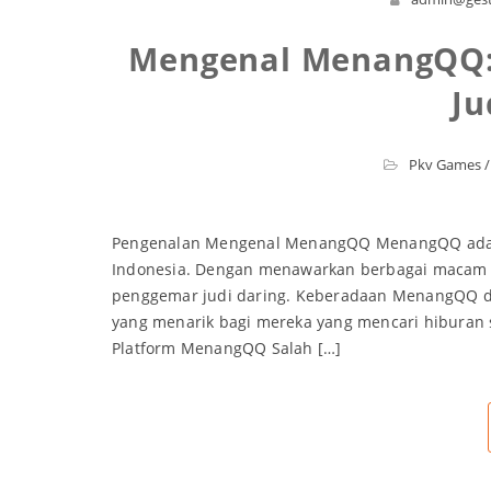
Mengenal MenangQQ: 
Ju
Pkv Games
Pengenalan Mengenal MenangQQ MenangQQ adalah 
Indonesia. Dengan menawarkan berbagai macam pe
penggemar judi daring. Keberadaan MenangQQ di
yang menarik bagi mereka yang mencari hiburan
Platform MenangQQ Salah […]