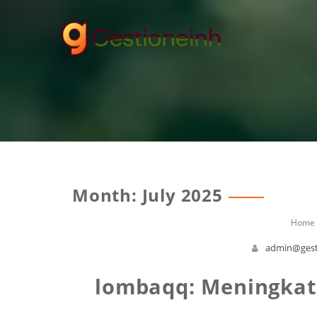
Skip
to
content
Month:
July 2025
Home
admin@gesti
lombaqq: Meningkat