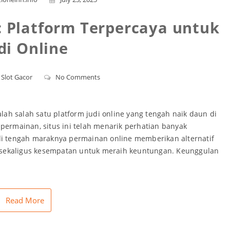
Platform Terpercaya untuk
di Online
/
Slot Gacor
No Comments
salah satu platform judi online yang tengah naik daun di
rmainan, situs ini telah menarik perhatian banyak
 tengah maraknya permainan online memberikan alternatif
 sekaligus kesempatan untuk meraih keuntungan. Keunggulan
Read More