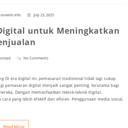
oneinh.info
July 23, 2025
Digital untuk Meningkatkan
enjualan
orized
No Comments
 Di era digital ini, pemasaran tradisional tidak lagi cukup
gi pemasaran digital menjadi sangat penting, terutama bagi
ereka. Dengan memanfaatkan teknik-teknik digital,
ra yang lebih efektif dan efisien. Penggunaan media sosial,
Read More