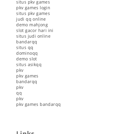
situs pkv games
pkv games login
situs pkv games
judi qq online
demo mahjong
slot gacor hari ini
situs judi online
bandarqq
situs qq
dominoqq
demo slot
situs asikqq
pkv
pkv games
bandarqq
pkv
qq
pkv
pkv games bandarqq
Links