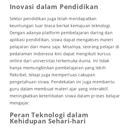
Inovasi dalam Pendidikan
Sektor pendidikan juga telah mendapatkan
keuntungan luar biasa berkat kemajuan teknologi.
Dengan adanya platform pembelajaran daring dan
aplikasi pendidikan, siswa dapat mengakses materi
pelajaran dari mana saja. Misalnya, seorang pelajar di
pedalaman Indonesia kini dapat mengikuti kursus
online dari universitas terkemuka dunia. Ini tidak
hanya memungkinkan pembelajaran yang lebih
fleksibel, tetapi juga memperluas cakupan
pengetahuan siswa. Pendekatan ini juga membantu
guru dalam membuat materi ajar yang interaktif,
meningkatkan keterlibatan siswa dalam proses belajar
mengajar.
Peran Teknologi dalam
Kehidupan Sehari-hari