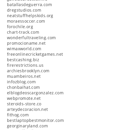
batallasdeguerra.com
dregstudios.com
neatstuffhelpskids.org
moraessoccer.com
forochile.org
chart-track.com
wonderfultraveling.com
promocioname.net
wimaxworld.com
freeonlinecricketgames.net
bestcashing.biz
firerestrictions.us
archiesbrooklyn.com
muambeiros.net
infozblog.com
chonbaihat.com
elblogdeoscargonzalez.com
webpromote.net
steroids-store.co
arteydecoracion.net
fithog.com
bestlaptopbestmonitor.com
georginaryland.com