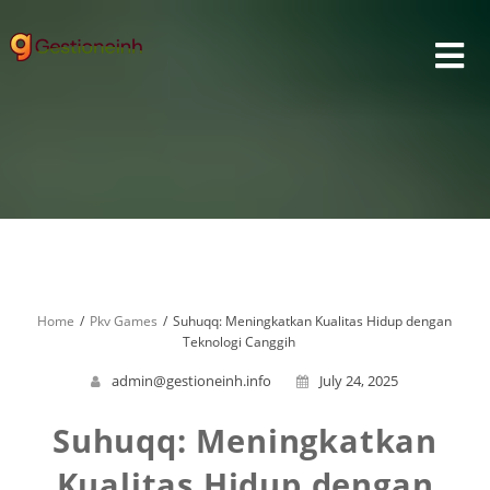
Skip
to
content
Home
Pkv Games
Suhuqq: Meningkatkan Kualitas Hidup dengan
Teknologi Canggih
admin@gestioneinh.info
July 24, 2025
Suhuqq: Meningkatkan
Kualitas Hidup dengan