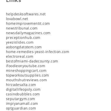
helpdesksoftwares.net
lovabowl.net
homeimprovementit.com
newstribunal.com
newsdailymagazines.com
preceptionhub.com
yeezislides.com
aobongdatotem.com
home-remedies-yeast-infection.com
electroreal.com
bestofmiami-dadecounty.com
ifoodieonyoutube.com
mineshoppingcart.com
topworkoutsupplies.com
mouthshutreviews.com
hirzadesalta.com
digitallifeopoly.com
casinobubbles.com
seputargym.com
impiyanamall.com
optguardian.com