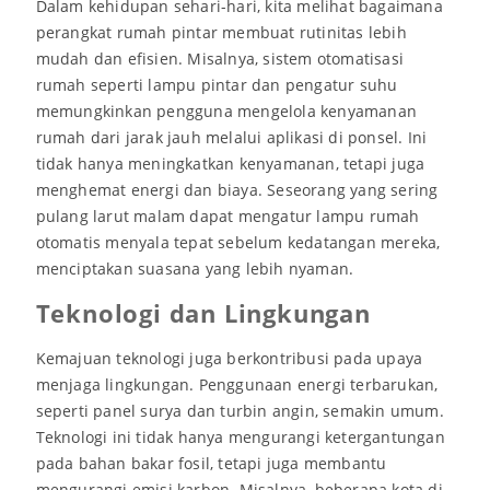
Dalam kehidupan sehari-hari, kita melihat bagaimana
perangkat rumah pintar membuat rutinitas lebih
mudah dan efisien. Misalnya, sistem otomatisasi
rumah seperti lampu pintar dan pengatur suhu
memungkinkan pengguna mengelola kenyamanan
rumah dari jarak jauh melalui aplikasi di ponsel. Ini
tidak hanya meningkatkan kenyamanan, tetapi juga
menghemat energi dan biaya. Seseorang yang sering
pulang larut malam dapat mengatur lampu rumah
otomatis menyala tepat sebelum kedatangan mereka,
menciptakan suasana yang lebih nyaman.
Teknologi dan Lingkungan
Kemajuan teknologi juga berkontribusi pada upaya
menjaga lingkungan. Penggunaan energi terbarukan,
seperti panel surya dan turbin angin, semakin umum.
Teknologi ini tidak hanya mengurangi ketergantungan
pada bahan bakar fosil, tetapi juga membantu
mengurangi emisi karbon. Misalnya, beberapa kota di