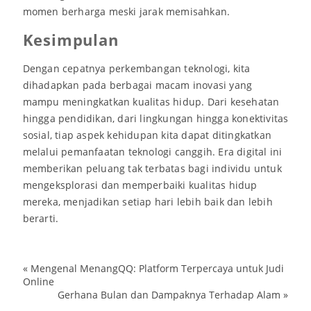
momen berharga meski jarak memisahkan.
Kesimpulan
Dengan cepatnya perkembangan teknologi, kita
dihadapkan pada berbagai macam inovasi yang
mampu meningkatkan kualitas hidup. Dari kesehatan
hingga pendidikan, dari lingkungan hingga konektivitas
sosial, tiap aspek kehidupan kita dapat ditingkatkan
melalui pemanfaatan teknologi canggih. Era digital ini
memberikan peluang tak terbatas bagi individu untuk
mengeksplorasi dan memperbaiki kualitas hidup
mereka, menjadikan setiap hari lebih baik dan lebih
berarti.
«
Mengenal MenangQQ: Platform Terpercaya untuk Judi
Online
Gerhana Bulan dan Dampaknya Terhadap Alam
»