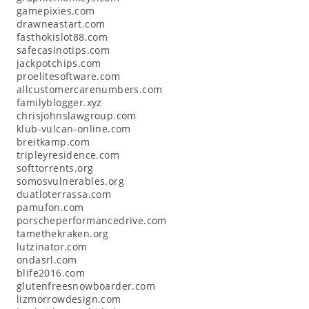
gamepixies.com
drawneastart.com
fasthokislot88.com
safecasinotips.com
jackpotchips.com
proelitesoftware.com
allcustomercarenumbers.com
familyblogger.xyz
chrisjohnslawgroup.com
klub-vulcan-online.com
breitkamp.com
tripleyresidence.com
softtorrents.org
somosvulnerables.org
duatloterrassa.com
pamufon.com
porscheperformancedrive.com
tamethekraken.org
lutzinator.com
ondasrl.com
blife2016.com
glutenfreesnowboarder.com
lizmorrowdesign.com