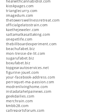
healwithcannabidiol.com
kioskpages.com
trianglecurry.com
imagedum.com
thetowerswellnessretreat.com
officialgelatostrain.com
kaethejeweler.com
sattamatkasattaking.com
onepetlife.com
thebillboardexperiment.com
beachufabet.biz
mon-tresse-de-lit.com
sugarufabet.biz
boxufabet.biz
topgearautoservices.net
figurine-jouet.com
your-facebook-address.com
perroquet-ma-passion.com
modrenlivinghome.com
instadatahelpainews.com
geekdailies.com
merchrain.com
kmbb28.com
callreportsforum.com