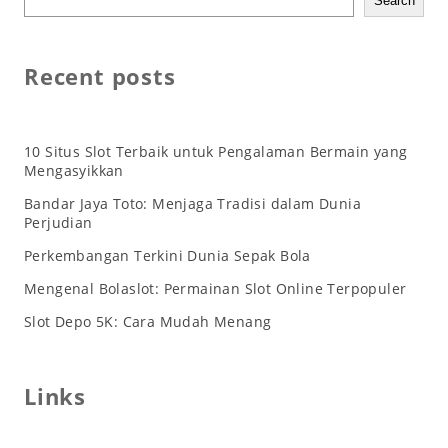
Search
Recent posts
10 Situs Slot Terbaik untuk Pengalaman Bermain yang
Mengasyikkan
Bandar Jaya Toto: Menjaga Tradisi dalam Dunia
Perjudian
Perkembangan Terkini Dunia Sepak Bola
Mengenal Bolaslot: Permainan Slot Online Terpopuler
Slot Depo 5K: Cara Mudah Menang
Links