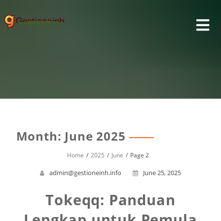
Skip
to
content
Month:
June 2025
Home
2025
June
Page 2
admin@gestioneinh.info
June 25, 2025
Tokeqq: Panduan
Lengkap untuk Pemula