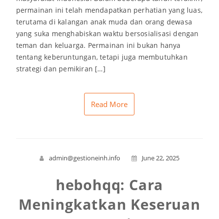
permainan ini telah mendapatkan perhatian yang luas,
terutama di kalangan anak muda dan orang dewasa
yang suka menghabiskan waktu bersosialisasi dengan
teman dan keluarga. Permainan ini bukan hanya
tentang keberuntungan, tetapi juga membutuhkan
strategi dan pemikiran […]
Read More
admin@gestioneinh.info
June 22, 2025
hebohqq: Cara
Meningkatkan Keseruan