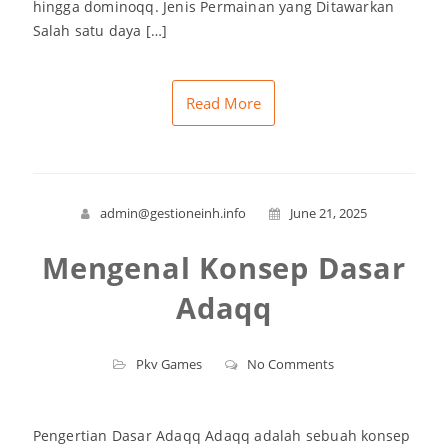
hingga dominoqq. Jenis Permainan yang Ditawarkan
Salah satu daya […]
Read More
admin@gestioneinh.info
June 21, 2025
Mengenal Konsep Dasar
Adaqq
Pkv Games
No Comments
Pengertian Dasar Adaqq Adaqq adalah sebuah konsep