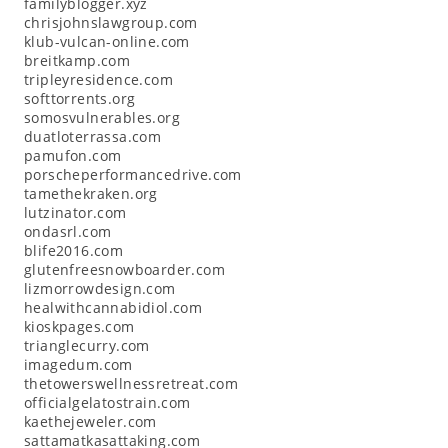
familyblogger.xyz
chrisjohnslawgroup.com
klub-vulcan-online.com
breitkamp.com
tripleyresidence.com
softtorrents.org
somosvulnerables.org
duatloterrassa.com
pamufon.com
porscheperformancedrive.com
tamethekraken.org
lutzinator.com
ondasrl.com
blife2016.com
glutenfreesnowboarder.com
lizmorrowdesign.com
healwithcannabidiol.com
kioskpages.com
trianglecurry.com
imagedum.com
thetowerswellnessretreat.com
officialgelatostrain.com
kaethejeweler.com
sattamatkasattaking.com