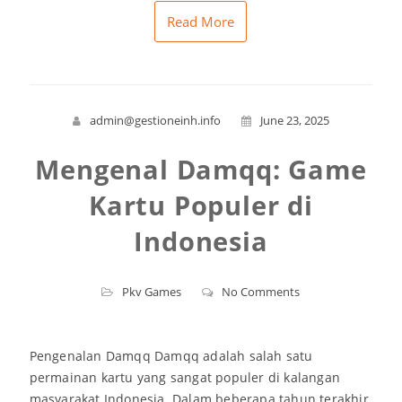
Read More
admin@gestioneinh.info
June 23, 2025
Mengenal Damqq: Game
Kartu Populer di
Indonesia
Pkv Games
No Comments
Pengenalan Damqq Damqq adalah salah satu
permainan kartu yang sangat populer di kalangan
masyarakat Indonesia. Dalam beberapa tahun terakhir,