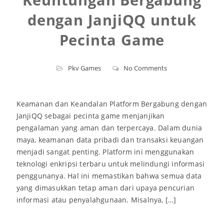
dengan JanjiQQ untuk
Pecinta Game
Pkv Games
No Comments
Keamanan dan Keandalan Platform Bergabung dengan
JanjiQQ sebagai pecinta game menjanjikan
pengalaman yang aman dan terpercaya. Dalam dunia
maya, keamanan data pribadi dan transaksi keuangan
menjadi sangat penting. Platform ini menggunakan
teknologi enkripsi terbaru untuk melindungi informasi
penggunanya. Hal ini memastikan bahwa semua data
yang dimasukkan tetap aman dari upaya pencurian
informasi atau penyalahgunaan. Misalnya, […]