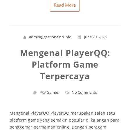
Read More
admin@gestioneinh.info
June 20, 2025
Mengenal PlayerQQ:
Platform Game
Terpercaya
Pkv Games
No Comments
Mengenal PlayerQQ PlayerQQ merupakan salah satu
platform game yang semakin populer di kalangan para
penggemar permainan online. Dengan beragam