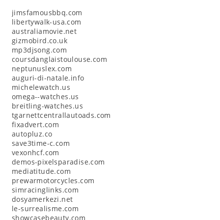
jimsfamousbbq.com
libertywalk-usa.com
australiamovie.net
gizmobird.co.uk
mp3djsong.com
coursdanglaistoulouse.com
neptunuslex.com
auguri-di-natale.info
michelewatch.us
omega--watches.us
breitling-watches.us
tgarnettcentrallautoads.com
fixadvert.com
autopluz.co
save3time-c.com
vexonhcf.com
demos-pixelsparadise.com
mediatitude.com
prewarmotorcycles.com
simracinglinks.com
dosyamerkezi.net
le-surrealisme.com
showcasebeauty.com