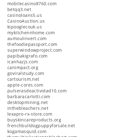
mobilecasino8760.com
betqq3.net
casinoloans5.us
CasinoAuction.us
kipooglecouk.us
mykitchennhome.com
aumoulinvert.com
thefoodiepassport.com
superwindowproject.com
papibakigrafo.com
icanhazjs.com
canimpact.org
goviralstudy.com
cartourism.net
apple-cores.com
pulserasdeactividad10.com
barbaracarlotti.com
desktopmining.net
inthebleachers.net
lexapro-rx-store.com
buyskincareproducts.org
frenchbulldogpuppyforsale.net
kogamasquid.com