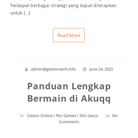
Terdapat berbagai strategi yang dapat diterapkan
untuk […]
Read More
admin@gestioneinh.info
June 24, 2025
Panduan Lengkap
Bermain di Akuqq
Casino Online
/
Pkv Games
/
Slot Gacor
No
Comments