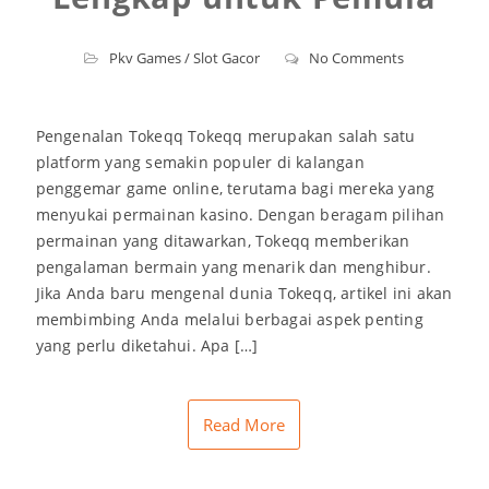
Pkv Games
/
Slot Gacor
No Comments
Pengenalan Tokeqq Tokeqq merupakan salah satu
platform yang semakin populer di kalangan
penggemar game online, terutama bagi mereka yang
menyukai permainan kasino. Dengan beragam pilihan
permainan yang ditawarkan, Tokeqq memberikan
pengalaman bermain yang menarik dan menghibur.
Jika Anda baru mengenal dunia Tokeqq, artikel ini akan
membimbing Anda melalui berbagai aspek penting
yang perlu diketahui. Apa […]
Read More