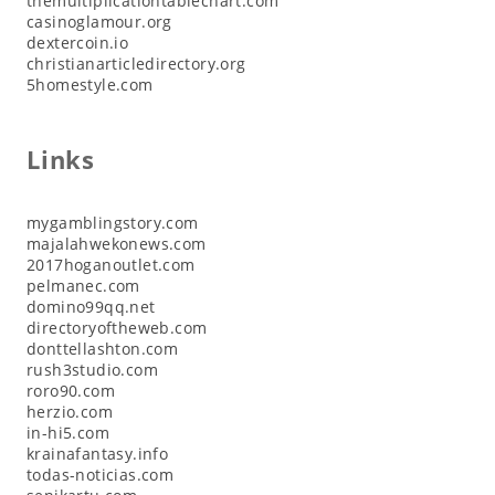
themultiplicationtablechart.com
casinoglamour.org
dextercoin.io
christianarticledirectory.org
5homestyle.com
Links
mygamblingstory.com
majalahwekonews.com
2017hoganoutlet.com
pelmanec.com
domino99qq.net
directoryoftheweb.com
donttellashton.com
rush3studio.com
roro90.com
herzio.com
in-hi5.com
krainafantasy.info
todas-noticias.com