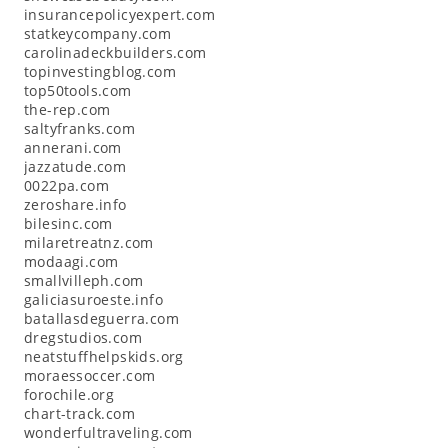
insurancepolicyexpert.com
statkeycompany.com
carolinadeckbuilders.com
topinvestingblog.com
top50tools.com
the-rep.com
saltyfranks.com
annerani.com
jazzatude.com
0022pa.com
zeroshare.info
bilesinc.com
milaretreatnz.com
modaagi.com
smallvilleph.com
galiciasuroeste.info
batallasdeguerra.com
dregstudios.com
neatstuffhelpskids.org
moraessoccer.com
forochile.org
chart-track.com
wonderfultraveling.com