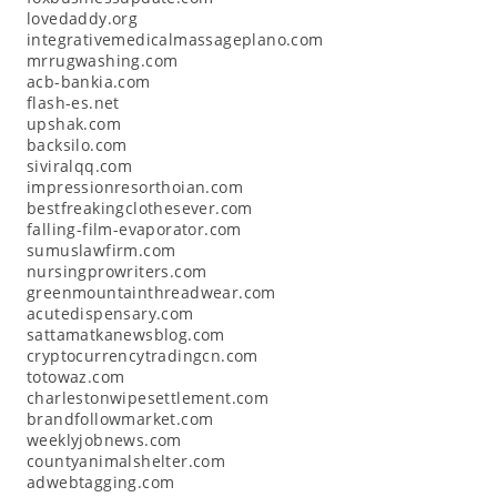
lovedaddy.org
integrativemedicalmassageplano.com
mrrugwashing.com
acb-bankia.com
flash-es.net
upshak.com
backsilo.com
siviralqq.com
impressionresorthoian.com
bestfreakingclothesever.com
falling-film-evaporator.com
sumuslawfirm.com
nursingprowriters.com
greenmountainthreadwear.com
acutedispensary.com
sattamatkanewsblog.com
cryptocurrencytradingcn.com
totowaz.com
charlestonwipesettlement.com
brandfollowmarket.com
weeklyjobnews.com
countyanimalshelter.com
adwebtagging.com