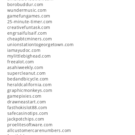
borobuddur.com
wundermusic.com
gamefungames.com
25-minute-timer.com
creativefuntask.com
engrsaifulsaif.com
cheapbtcminers.com
unionstationtogeorgetown.com
iamayudoc.com
mylittlebighead.com
freealot.com
asahiweekly.com
supercleanut.com
bedandbicycle.com
heraldcalifornia.com
graphicmonkeys.com
gamepixies.com
drawneastart.com
fasthokislot88.com
safecasinotips.com
jackpotchips.com
proelitesoftware.com
allcustomercarenumbers.com