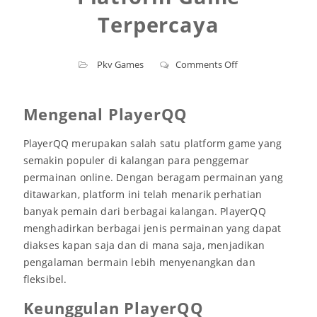
Terpercaya
on
Pkv Games
Comments Off
Mengenal
PlayerQQ:
Platform
Mengenal PlayerQQ
Game
Terpercaya
PlayerQQ merupakan salah satu platform game yang
semakin populer di kalangan para penggemar
permainan online. Dengan beragam permainan yang
ditawarkan, platform ini telah menarik perhatian
banyak pemain dari berbagai kalangan. PlayerQQ
menghadirkan berbagai jenis permainan yang dapat
diakses kapan saja dan di mana saja, menjadikan
pengalaman bermain lebih menyenangkan dan
fleksibel.
Keunggulan PlayerQQ