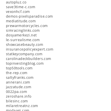
autopluz.co
save3time-c.com
vexonhcf.com
demos-pixelsparadise.com
mediatitude.com
prewarmotorcycles.com
simracinglinks.com
dosyamerkezi.net
le-surrealisme.com
showcasebeauty.com
insurancepolicyexpert.com
statkeycompany.com
carolinadeckbuilders.com
topinvestingblog.com
top50tools.com
the-rep.com
saltyfranks.com
annerani.com
jazzatude.com
0022pa.com
zeroshare.info
bilesinc.com
milaretreatnz.com
modaagi.com