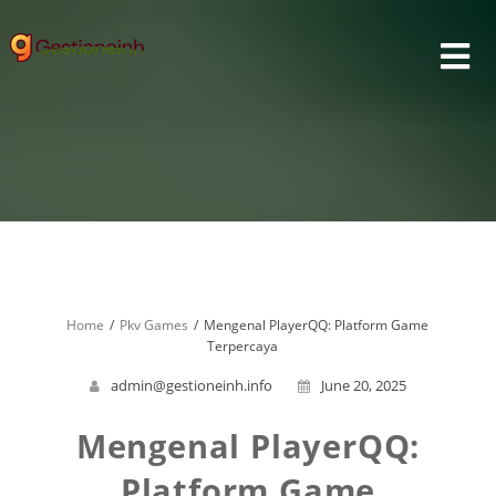
Skip
to
content
Home
Pkv Games
Mengenal PlayerQQ: Platform Game
Terpercaya
admin@gestioneinh.info
June 20, 2025
Mengenal PlayerQQ:
Platform Game