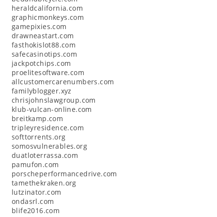
heraldcalifornia.com
graphicmonkeys.com
gamepixies.com
drawneastart.com
fasthokislot88.com
safecasinotips.com
jackpotchips.com
proelitesoftware.com
allcustomercarenumbers.com
familyblogger.xyz
chrisjohnslawgroup.com
klub-vulcan-online.com
breitkamp.com
tripleyresidence.com
softtorrents.org
somosvulnerables.org
duatloterrassa.com
pamufon.com
porscheperformancedrive.com
tamethekraken.org
lutzinator.com
ondasrl.com
blife2016.com