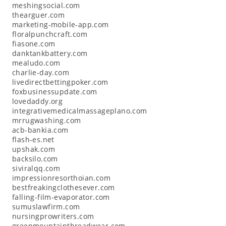
meshingsocial.com
thearguer.com
marketing-mobile-app.com
floralpunchcraft.com
fiasone.com
danktankbattery.com
mealudo.com
charlie-day.com
livedirectbettingpoker.com
foxbusinessupdate.com
lovedaddy.org
integrativemedicalmassageplano.com
mrrugwashing.com
acb-bankia.com
flash-es.net
upshak.com
backsilo.com
siviralqq.com
impressionresorthoian.com
bestfreakingclothesever.com
falling-film-evaporator.com
sumuslawfirm.com
nursingprowriters.com
greenmountainthreadwear.com