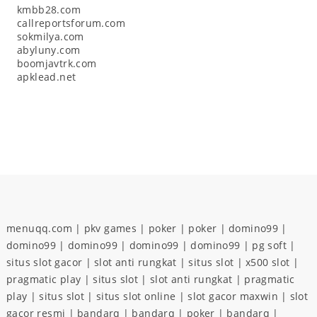
kmbb28.com
callreportsforum.com
sokmilya.com
abyluny.com
boomjavtrk.com
apklead.net
menuqq.com
|
pkv games
|
poker
|
poker
|
domino99
|
domino99
|
domino99
|
domino99
|
domino99
|
pg soft
|
situs slot gacor
|
slot anti rungkat
|
situs slot
|
x500 slot
|
pragmatic play
|
situs slot
|
slot anti rungkat
|
pragmatic
play
|
situs slot
|
situs slot online
|
slot gacor maxwin
|
slot
gacor resmi
|
bandarq
|
bandarq
|
poker
|
bandarq
|