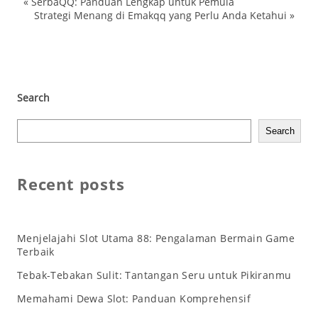
«
SerbaQQ: Panduan Lengkap untuk Pemula
Strategi Menang di Emakqq yang Perlu Anda Ketahui
»
Search
Search
Recent posts
Menjelajahi Slot Utama 88: Pengalaman Bermain Game
Terbaik
Tebak-Tebakan Sulit: Tantangan Seru untuk Pikiranmu
Memahami Dewa Slot: Panduan Komprehensif