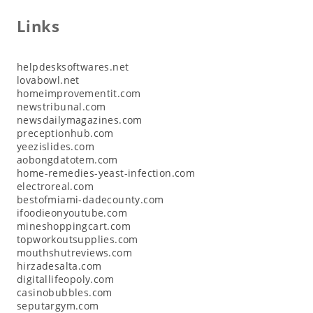
Links
helpdesksoftwares.net
lovabowl.net
homeimprovementit.com
newstribunal.com
newsdailymagazines.com
preceptionhub.com
yeezislides.com
aobongdatotem.com
home-remedies-yeast-infection.com
electroreal.com
bestofmiami-dadecounty.com
ifoodieonyoutube.com
mineshoppingcart.com
topworkoutsupplies.com
mouthshutreviews.com
hirzadesalta.com
digitallifeopoly.com
casinobubbles.com
seputargym.com