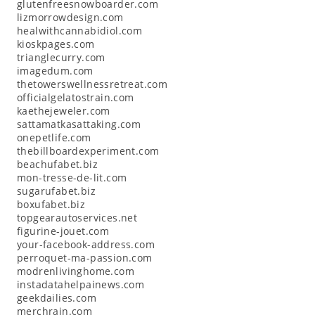
glutenfreesnowboarder.com
lizmorrowdesign.com
healwithcannabidiol.com
kioskpages.com
trianglecurry.com
imagedum.com
thetowerswellnessretreat.com
officialgelatostrain.com
kaethejeweler.com
sattamatkasattaking.com
onepetlife.com
thebillboardexperiment.com
beachufabet.biz
mon-tresse-de-lit.com
sugarufabet.biz
boxufabet.biz
topgearautoservices.net
figurine-jouet.com
your-facebook-address.com
perroquet-ma-passion.com
modrenlivinghome.com
instadatahelpainews.com
geekdailies.com
merchrain.com