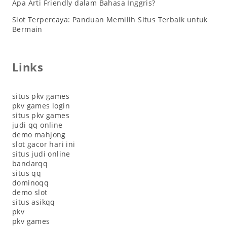
Apa Arti Friendly dalam Bahasa Inggris?
Slot Terpercaya: Panduan Memilih Situs Terbaik untuk
Bermain
Links
situs pkv games
pkv games login
situs pkv games
judi qq online
demo mahjong
slot gacor hari ini
situs judi online
bandarqq
situs qq
dominoqq
demo slot
situs asikqq
pkv
pkv games