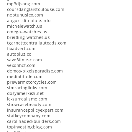
mp3djsong.com
coursdanglaistoulouse.com
neptunuslex.com
auguri-di-natale.info
michelewatch.us
omega--watches.us
breitling-watches.us
tgarnettcentrallautoads.com
fixadvert.com
autopluz.co
save3time-c.com
vexonhcf.com
demos-pixelsparadise.com
mediatitude.com
prewarmotorcycles.com
simracinglinks.com
dosyamerkezi.net
le-surrealisme.com
showcasebeauty.com
insurancepolicyexpert.com
statkeycompany.com
carolinadeckbuilders.com
topinvestingblog.com