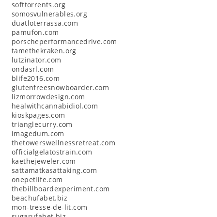
softtorrents.org
somosvulnerables.org
duatloterrassa.com
pamufon.com
porscheperformancedrive.com
tamethekraken.org
lutzinator.com
ondasrl.com
blife2016.com
glutenfreesnowboarder.com
lizmorrowdesign.com
healwithcannabidiol.com
kioskpages.com
trianglecurry.com
imagedum.com
thetowerswellnessretreat.com
officialgelatostrain.com
kaethejeweler.com
sattamatkasattaking.com
onepetlife.com
thebillboardexperiment.com
beachufabet.biz
mon-tresse-de-lit.com
sugarufabet.biz