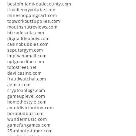
bestofmiami-dadecounty.com
ifoodieonyoutube.com
mineshoppingcart.com
topworkoutsupplies.com
mouthshutreviews.com
hirzadesalta.com
digitallifeopoly.com
casinobubbles.com
seputargym.com
impiyanamall.com
optguardian.com
totostreet.net
davilcasino.com
fraudwatchai.com
aem-x.com
cryptooblogs.com
gameuplevel.com
homethestyle.com
amuldistribution.com
borobuddur.com
wundermusic.com
gamefungames.com
25-minute-timer.com