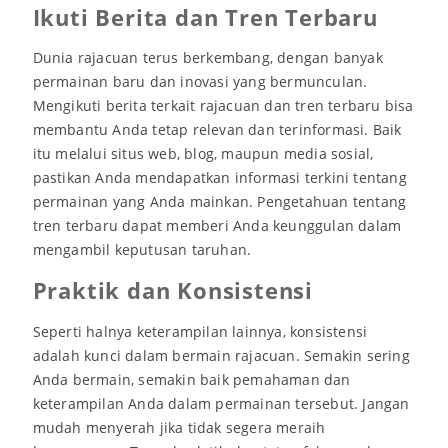
Ikuti Berita dan Tren Terbaru
Dunia rajacuan terus berkembang, dengan banyak
permainan baru dan inovasi yang bermunculan.
Mengikuti berita terkait rajacuan dan tren terbaru bisa
membantu Anda tetap relevan dan terinformasi. Baik
itu melalui situs web, blog, maupun media sosial,
pastikan Anda mendapatkan informasi terkini tentang
permainan yang Anda mainkan. Pengetahuan tentang
tren terbaru dapat memberi Anda keunggulan dalam
mengambil keputusan taruhan.
Praktik dan Konsistensi
Seperti halnya keterampilan lainnya, konsistensi
adalah kunci dalam bermain rajacuan. Semakin sering
Anda bermain, semakin baik pemahaman dan
keterampilan Anda dalam permainan tersebut. Jangan
mudah menyerah jika tidak segera meraih