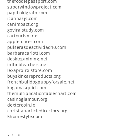
thefoodiepassport.com
superwindowproject.com
papibakigrafo.com
icanhazjs.com
canimpact.org
goviralstudy.com
cartourism.net
apple-cores.com
pulserasdeactividad10.com
barbaracarlotti.com
desktopmining.net
inthebleachers.net
lexapro-rx-store.com
buyskincareproducts.org
frenchbulldogpuppyforsale.net
kogamasquid.com
themultiplicationtablechart.com
casinoglamour.org
dextercoin.io
christianarticledirectory.org
5homestyle.com