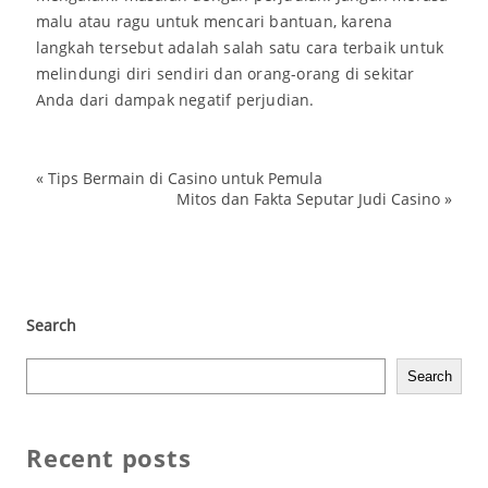
malu atau ragu untuk mencari bantuan, karena
langkah tersebut adalah salah satu cara terbaik untuk
melindungi diri sendiri dan orang-orang di sekitar
Anda dari dampak negatif perjudian.
«
Tips Bermain di Casino untuk Pemula
Mitos dan Fakta Seputar Judi Casino
»
Search
Search
Recent posts