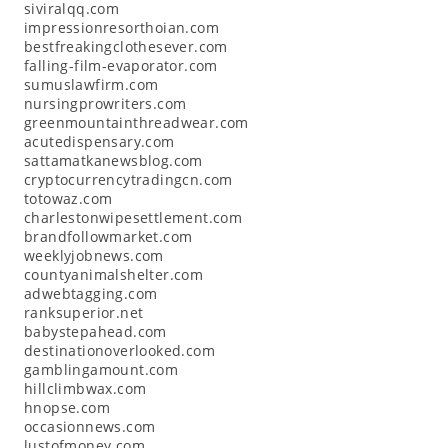
siviralqq.com
impressionresorthoian.com
bestfreakingclothesever.com
falling-film-evaporator.com
sumuslawfirm.com
nursingprowriters.com
greenmountainthreadwear.com
acutedispensary.com
sattamatkanewsblog.com
cryptocurrencytradingcn.com
totowaz.com
charlestonwipesettlement.com
brandfollowmarket.com
weeklyjobnews.com
countyanimalshelter.com
adwebtagging.com
ranksuperior.net
babystepahead.com
destinationoverlooked.com
gamblingamount.com
hillclimbwax.com
hnopse.com
occasionnews.com
lustofmoney.com