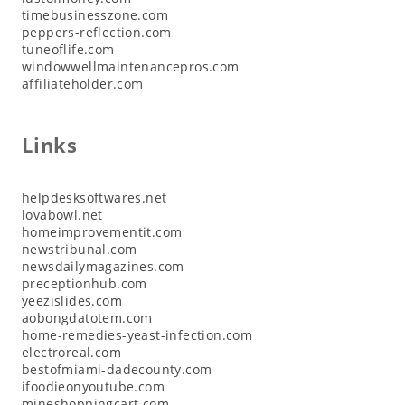
timebusinesszone.com
peppers-reflection.com
tuneoflife.com
windowwellmaintenancepros.com
affiliateholder.com
Links
helpdesksoftwares.net
lovabowl.net
homeimprovementit.com
newstribunal.com
newsdailymagazines.com
preceptionhub.com
yeezislides.com
aobongdatotem.com
home-remedies-yeast-infection.com
electroreal.com
bestofmiami-dadecounty.com
ifoodieonyoutube.com
mineshoppingcart.com