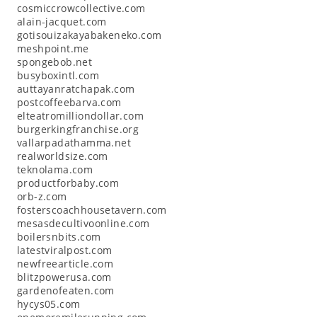
cosmiccrowcollective.com
alain-jacquet.com
gotisouizakayabakeneko.com
meshpoint.me
spongebob.net
busyboxintl.com
auttayanratchapak.com
postcoffeebarva.com
elteatromilliondollar.com
burgerkingfranchise.org
vallarpadathamma.net
realworldsize.com
teknolama.com
productforbaby.com
orb-z.com
fosterscoachhousetavern.com
mesasdecultivoonline.com
boilersnbits.com
latestviralpost.com
newfreearticle.com
blitzpowerusa.com
gardenofeaten.com
hycys05.com