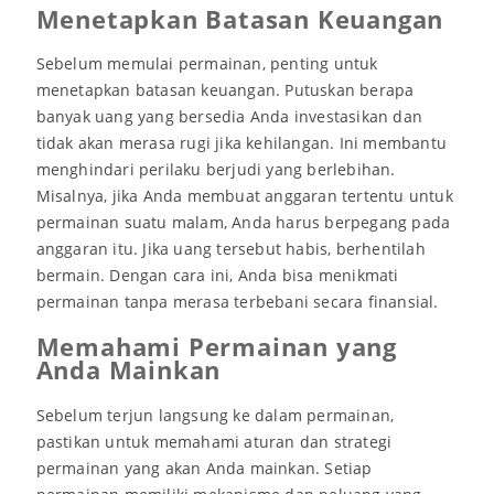
Menetapkan Batasan Keuangan
Sebelum memulai permainan, penting untuk
menetapkan batasan keuangan. Putuskan berapa
banyak uang yang bersedia Anda investasikan dan
tidak akan merasa rugi jika kehilangan. Ini membantu
menghindari perilaku berjudi yang berlebihan.
Misalnya, jika Anda membuat anggaran tertentu untuk
permainan suatu malam, Anda harus berpegang pada
anggaran itu. Jika uang tersebut habis, berhentilah
bermain. Dengan cara ini, Anda bisa menikmati
permainan tanpa merasa terbebani secara finansial.
Memahami Permainan yang
Anda Mainkan
Sebelum terjun langsung ke dalam permainan,
pastikan untuk memahami aturan dan strategi
permainan yang akan Anda mainkan. Setiap