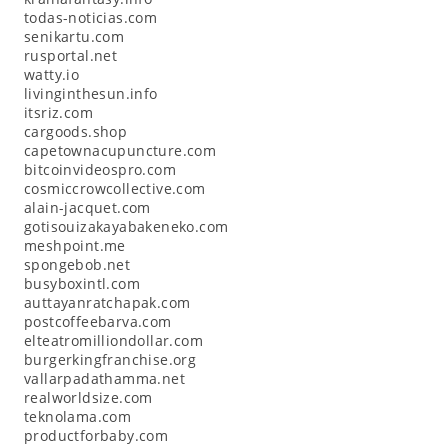
todas-noticias.com
senikartu.com
rusportal.net
watty.io
livinginthesun.info
itsriz.com
cargoods.shop
capetownacupuncture.com
bitcoinvideospro.com
cosmiccrowcollective.com
alain-jacquet.com
gotisouizakayabakeneko.com
meshpoint.me
spongebob.net
busyboxintl.com
auttayanratchapak.com
postcoffeebarva.com
elteatromilliondollar.com
burgerkingfranchise.org
vallarpadathamma.net
realworldsize.com
teknolama.com
productforbaby.com