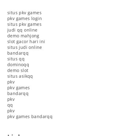
situs pkv games
pkv games login
situs pkv games
judi qq online
demo mahjong
slot gacor hari ini
situs judi online
bandarqq
situs qq
dominoqq
demo slot
situs asikqq
pkv
pkv games
bandarqq
pkv
qq
pkv
pkv games bandarqq