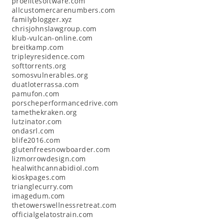
proelitesoftware.com
allcustomercarenumbers.com
familyblogger.xyz
chrisjohnslawgroup.com
klub-vulcan-online.com
breitkamp.com
tripleyresidence.com
softtorrents.org
somosvulnerables.org
duatloterrassa.com
pamufon.com
porscheperformancedrive.com
tamethekraken.org
lutzinator.com
ondasrl.com
blife2016.com
glutenfreesnowboarder.com
lizmorrowdesign.com
healwithcannabidiol.com
kioskpages.com
trianglecurry.com
imagedum.com
thetowerswellnessretreat.com
officialgelatostrain.com