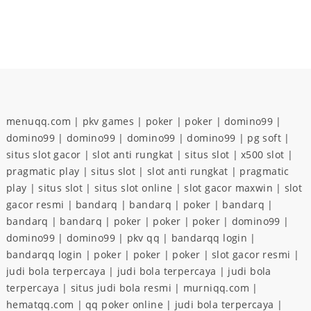
menuqq.com
|
pkv games
|
poker
|
poker
|
domino99
|
domino99
|
domino99
|
domino99
|
domino99
|
pg soft
|
situs slot gacor
|
slot anti rungkat
|
situs slot
|
x500 slot
|
pragmatic play
|
situs slot
|
slot anti rungkat
|
pragmatic
play
|
situs slot
|
situs slot online
|
slot gacor maxwin
|
slot
gacor resmi
|
bandarq
|
bandarq
|
poker
|
bandarq
|
bandarq
|
bandarq
|
poker
|
poker
|
poker
|
domino99
|
domino99
|
domino99
|
pkv qq
|
bandarqq login
|
bandarqq login
|
poker
|
poker
|
poker
|
slot gacor resmi
|
judi bola terpercaya
|
judi bola terpercaya
|
judi bola
terpercaya
|
situs judi bola resmi
|
murniqq.com
|
hematqq.com
|
qq poker online
|
judi bola terpercaya
|