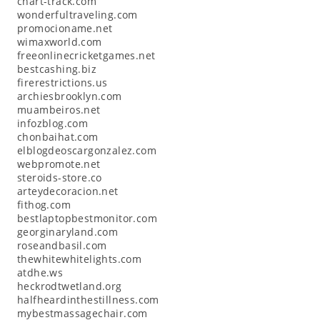
chart-track.com
wonderfultraveling.com
promocioname.net
wimaxworld.com
freeonlinecricketgames.net
bestcashing.biz
firerestrictions.us
archiesbrooklyn.com
muambeiros.net
infozblog.com
chonbaihat.com
elblogdeoscargonzalez.com
webpromote.net
steroids-store.co
arteydecoracion.net
fithog.com
bestlaptopbestmonitor.com
georginaryland.com
roseandbasil.com
thewhitewhitelights.com
atdhe.ws
heckrodtwetland.org
halfheardinthestillness.com
mybestmassagechair.com