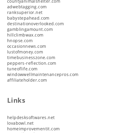
countyanimalshelter.com
adwebtagging.com
ranksuperior.net
babystepahead.com
destinationoverlooked.com
gamblingamount.com
hillclimbwax.com
hnopse.com
occasionnews.com
lustofmoney.com
timebusinesszone.com
peppers-reflection.com
tuneoflife.com
windowwellmaintenancepros.com
affiliateholder.com
Links
helpdesksoftwares.net
lovabowl.net
homeimprovementit.com