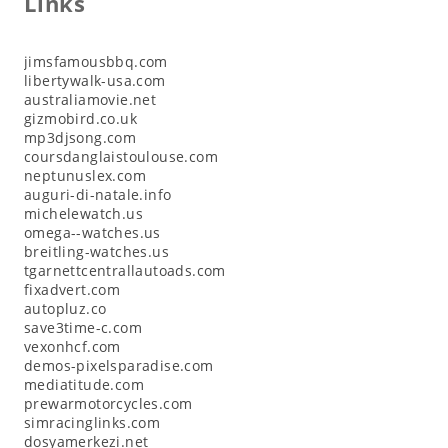
Links
jimsfamousbbq.com
libertywalk-usa.com
australiamovie.net
gizmobird.co.uk
mp3djsong.com
coursdanglaistoulouse.com
neptunuslex.com
auguri-di-natale.info
michelewatch.us
omega--watches.us
breitling-watches.us
tgarnettcentrallautoads.com
fixadvert.com
autopluz.co
save3time-c.com
vexonhcf.com
demos-pixelsparadise.com
mediatitude.com
prewarmotorcycles.com
simracinglinks.com
dosyamerkezi.net