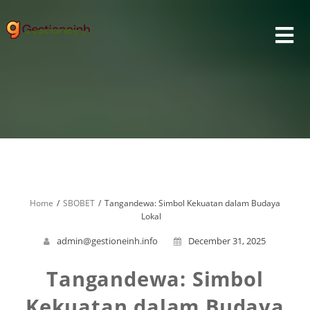
Skip
to
content
Home
SBOBET
Tangandewa: Simbol Kekuatan dalam Budaya
Lokal
admin@gestioneinh.info
December 31, 2025
Tangandewa: Simbol
Kekuatan dalam Budaya