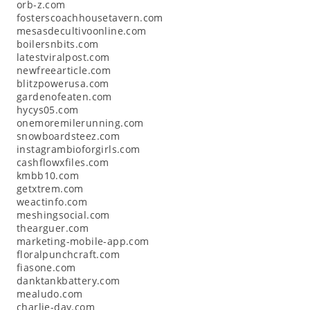
orb-z.com
fosterscoachhousetavern.com
mesasdecultivoonline.com
boilersnbits.com
latestviralpost.com
newfreearticle.com
blitzpowerusa.com
gardenofeaten.com
hycys05.com
onemoremilerunning.com
snowboardsteez.com
instagrambioforgirls.com
cashflowxfiles.com
kmbb10.com
getxtrem.com
weactinfo.com
meshingsocial.com
thearguer.com
marketing-mobile-app.com
floralpunchcraft.com
fiasone.com
danktankbattery.com
mealudo.com
charlie-day.com