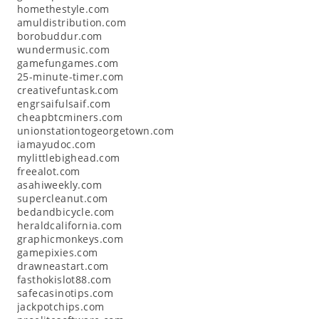
homethestyle.com
amuldistribution.com
borobuddur.com
wundermusic.com
gamefungames.com
25-minute-timer.com
creativefuntask.com
engrsaifulsaif.com
cheapbtcminers.com
unionstationtogeorgetown.com
iamayudoc.com
mylittlebighead.com
freealot.com
asahiweekly.com
supercleanut.com
bedandbicycle.com
heraldcalifornia.com
graphicmonkeys.com
gamepixies.com
drawneastart.com
fasthokislot88.com
safecasinotips.com
jackpotchips.com