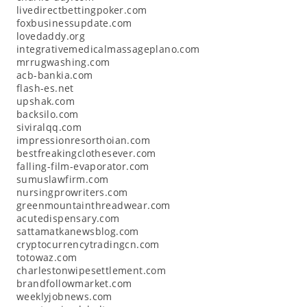
livedirectbettingpoker.com
foxbusinessupdate.com
lovedaddy.org
integrativemedicalmassageplano.com
mrrugwashing.com
acb-bankia.com
flash-es.net
upshak.com
backsilo.com
siviralqq.com
impressionresorthoian.com
bestfreakingclothesever.com
falling-film-evaporator.com
sumuslawfirm.com
nursingprowriters.com
greenmountainthreadwear.com
acutedispensary.com
sattamatkanewsblog.com
cryptocurrencytradingcn.com
totowaz.com
charlestonwipesettlement.com
brandfollowmarket.com
weeklyjobnews.com