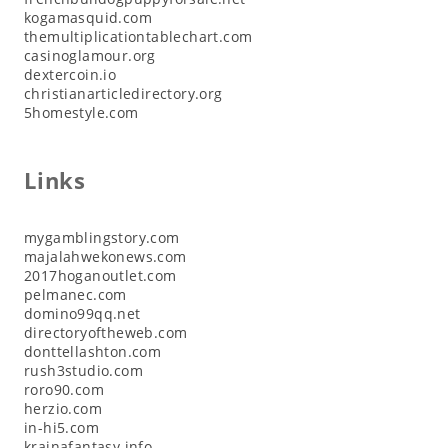
kogamasquid.com
themultiplicationtablechart.com
casinoglamour.org
dextercoin.io
christianarticledirectory.org
5homestyle.com
Links
mygamblingstory.com
majalahwekonews.com
2017hoganoutlet.com
pelmanec.com
domino99qq.net
directoryoftheweb.com
donttellashton.com
rush3studio.com
roro90.com
herzio.com
in-hi5.com
krainafantasy.info