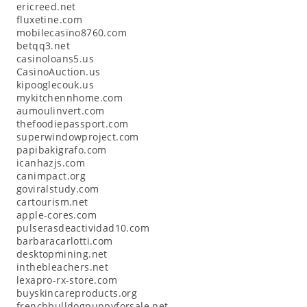
ericreed.net
fluxetine.com
mobilecasino8760.com
betqq3.net
casinoloans5.us
CasinoAuction.us
kipooglecouk.us
mykitchennhome.com
aumoulinvert.com
thefoodiepassport.com
superwindowproject.com
papibakigrafo.com
icanhazjs.com
canimpact.org
goviralstudy.com
cartourism.net
apple-cores.com
pulserasdeactividad10.com
barbaracarlotti.com
desktopmining.net
inthebleachers.net
lexapro-rx-store.com
buyskincareproducts.org
frenchbulldogpuppyforsale.net