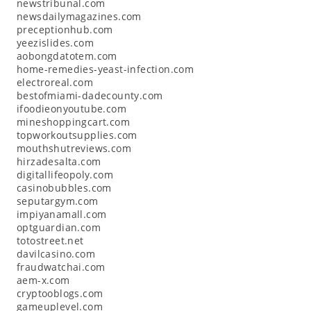
newstribunal.com
newsdailymagazines.com
preceptionhub.com
yeezislides.com
aobongdatotem.com
home-remedies-yeast-infection.com
electroreal.com
bestofmiami-dadecounty.com
ifoodieonyoutube.com
mineshoppingcart.com
topworkoutsupplies.com
mouthshutreviews.com
hirzadesalta.com
digitallifeopoly.com
casinobubbles.com
seputargym.com
impiyanamall.com
optguardian.com
totostreet.net
davilcasino.com
fraudwatchai.com
aem-x.com
cryptooblogs.com
gameuplevel.com