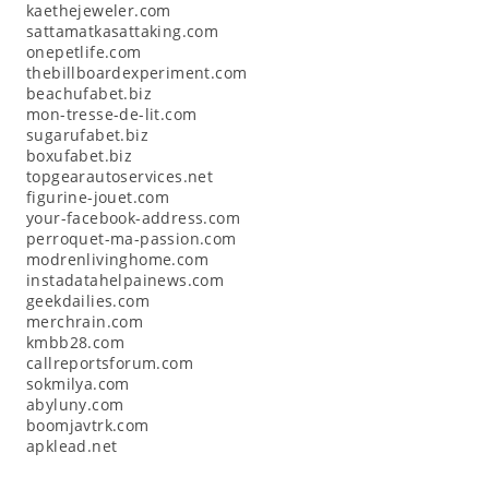
kaethejeweler.com
sattamatkasattaking.com
onepetlife.com
thebillboardexperiment.com
beachufabet.biz
mon-tresse-de-lit.com
sugarufabet.biz
boxufabet.biz
topgearautoservices.net
figurine-jouet.com
your-facebook-address.com
perroquet-ma-passion.com
modrenlivinghome.com
instadatahelpainews.com
geekdailies.com
merchrain.com
kmbb28.com
callreportsforum.com
sokmilya.com
abyluny.com
boomjavtrk.com
apklead.net