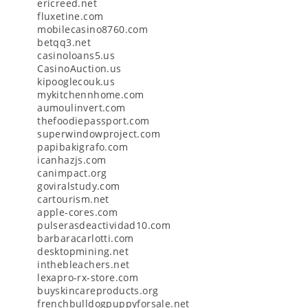
ericreed.net
fluxetine.com
mobilecasino8760.com
betqq3.net
casinoloans5.us
CasinoAuction.us
kipooglecouk.us
mykitchennhome.com
aumoulinvert.com
thefoodiepassport.com
superwindowproject.com
papibakigrafo.com
icanhazjs.com
canimpact.org
goviralstudy.com
cartourism.net
apple-cores.com
pulserasdeactividad10.com
barbaracarlotti.com
desktopmining.net
inthebleachers.net
lexapro-rx-store.com
buyskincareproducts.org
frenchbulldogpuppyforsale.net