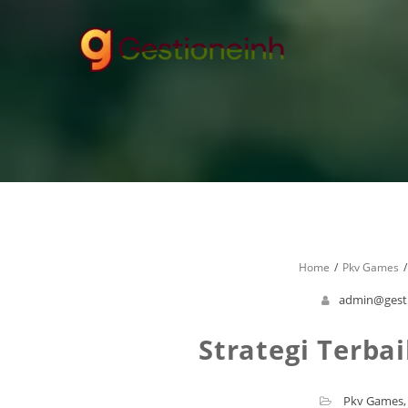
Skip
to
content
Home
Pkv Games
admin@gesti
Strategi Terba
Pkv Games