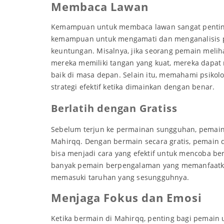
Membaca Lawan
Kemampuan untuk membaca lawan sangat penting 
kemampuan untuk mengamati dan menganalisis po
keuntungan. Misalnya, jika seorang pemain melih
mereka memiliki tangan yang kuat, mereka dapat
baik di masa depan. Selain itu, memahami psiko
strategi efektif ketika dimainkan dengan benar.
Berlatih dengan Gratiss
Sebelum terjun ke permainan sungguhan, pemain s
Mahirqq. Dengan bermain secara gratis, pemain d
bisa menjadi cara yang efektif untuk mencoba be
banyak pemain berpengalaman yang memanfaatka
memasuki taruhan yang sesungguhnya.
Menjaga Fokus dan Emosi
Ketika bermain di Mahirqq, penting bagi pemain