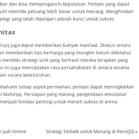
gkan dan bisa mempengaruhi keputusan. Pemain yang dapat
 sulit memiliki peluang lebih besar untuk menang. Menghindari
tegi yang telah dipelajari adalah kunci untuk sukses.
nitas
irqq juga dapat memberikan banyak manfaat. Diskusi antara
 memberikan tips berharga yang mungkin belum diketahui
memiliki strategi unik yang berhasil mereka terapkan yang
as ini juga menciptakan rasa persahabatan di antara sesama
in secara keseluruhan.
emahami setiap aspek permainan, pemain dapat meningkatkan
 Mahirqq. Persiapan yang matang, pengelolaan emosional
 menjadi fondasi penting untuk meraih sukses di arena
 Judi Online
Strategi Terbaik untuk Menang di ParisQQ
»