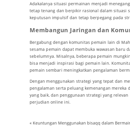
Adakalanya situasi permainan menjadi menegan
tetap tenang dan berpikir rasional dalam situasi
keputusan impulsif dan tetap berpegang pada stra
Membangun Jaringan dan Komu
Bergabung dengan komunitas pemain lain di Mah
sesama pemain dapat membuka wawasan baru dan
sebelumnya. Misalnya, beberapa pemain mungkin 
bisa menjadi inspirasi bagi pemain lain. Komunit
pemain sembari meningkatkan pengalaman berma
Dengan menggunakan strategi yang tepat dan m
pengalaman serta peluang kemenangan mereka di
yang baik, dan penggunaan strategi yang relevan
perjudian online ini.
«
Keuntungan Menggunakan bisaqq dalam Bermain