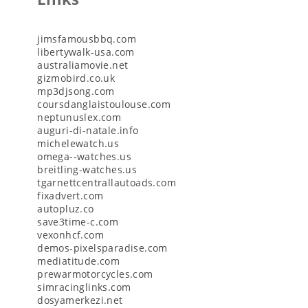
jimsfamousbbq.com
libertywalk-usa.com
australiamovie.net
gizmobird.co.uk
mp3djsong.com
coursdanglaistoulouse.com
neptunuslex.com
auguri-di-natale.info
michelewatch.us
omega--watches.us
breitling-watches.us
tgarnettcentrallautoads.com
fixadvert.com
autopluz.co
save3time-c.com
vexonhcf.com
demos-pixelsparadise.com
mediatitude.com
prewarmotorcycles.com
simracinglinks.com
dosyamerkezi.net