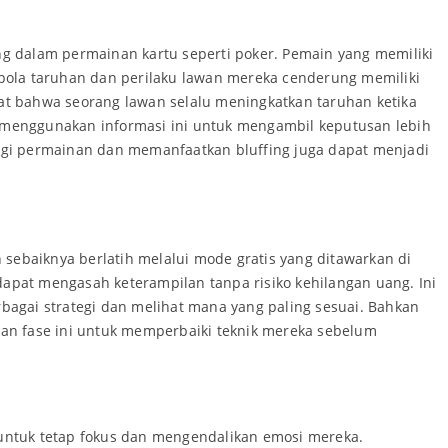
dalam permainan kartu seperti poker. Pemain yang memiliki
la taruhan dan perilaku lawan mereka cenderung memiliki
at bahwa seorang lawan selalu meningkatkan taruhan ketika
 menggunakan informasi ini untuk mengambil keputusan lebih
logi permainan dan memanfaatkan bluffing juga dapat menjadi
ebaiknya berlatih melalui mode gratis yang ditawarkan di
apat mengasah keterampilan tanpa risiko kehilangan uang. Ini
rbagai strategi dan melihat mana yang paling sesuai. Bahkan
n fase ini untuk memperbaiki teknik mereka sebelum
 untuk tetap fokus dan mengendalikan emosi mereka.