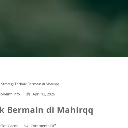
Strategi Terbaik Bermain di Mahirqq
oneinh.info
April 13, 2026
ik Bermain di Mahirqq
on
,
Slot Gacor
Comments Off