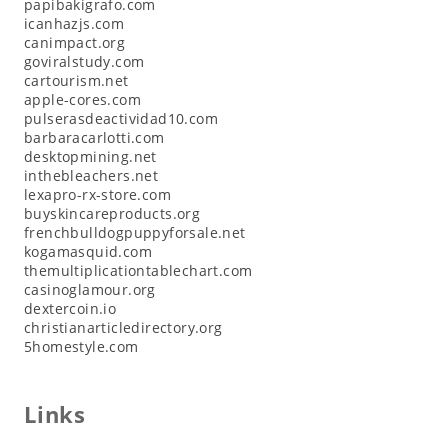
papibakigrafo.com
icanhazjs.com
canimpact.org
goviralstudy.com
cartourism.net
apple-cores.com
pulserasdeactividad10.com
barbaracarlotti.com
desktopmining.net
inthebleachers.net
lexapro-rx-store.com
buyskincareproducts.org
frenchbulldogpuppyforsale.net
kogamasquid.com
themultiplicationtablechart.com
casinoglamour.org
dextercoin.io
christianarticledirectory.org
5homestyle.com
Links