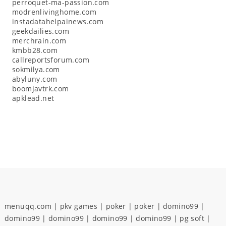
perroquet-ma-passion.com
modrenlivinghome.com
instadatahelpainews.com
geekdailies.com
merchrain.com
kmbb28.com
callreportsforum.com
sokmilya.com
abyluny.com
boomjavtrk.com
apklead.net
menuqq.com
|
pkv games
|
poker
|
poker
|
domino99
|
domino99
|
domino99
|
domino99
|
domino99
|
pg soft
|