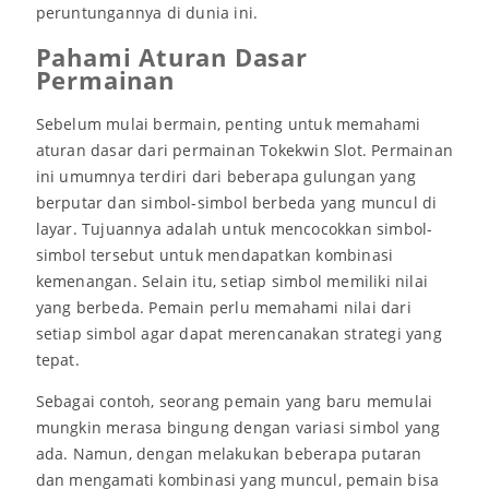
peruntungannya di dunia ini.
Pahami Aturan Dasar
Permainan
Sebelum mulai bermain, penting untuk memahami
aturan dasar dari permainan Tokekwin Slot. Permainan
ini umumnya terdiri dari beberapa gulungan yang
berputar dan simbol-simbol berbeda yang muncul di
layar. Tujuannya adalah untuk mencocokkan simbol-
simbol tersebut untuk mendapatkan kombinasi
kemenangan. Selain itu, setiap simbol memiliki nilai
yang berbeda. Pemain perlu memahami nilai dari
setiap simbol agar dapat merencanakan strategi yang
tepat.
Sebagai contoh, seorang pemain yang baru memulai
mungkin merasa bingung dengan variasi simbol yang
ada. Namun, dengan melakukan beberapa putaran
dan mengamati kombinasi yang muncul, pemain bisa