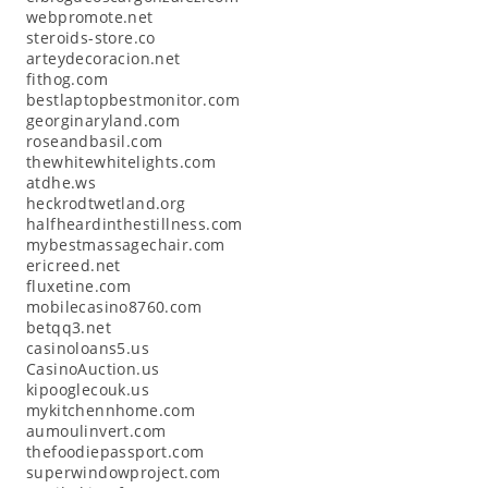
webpromote.net
steroids-store.co
arteydecoracion.net
fithog.com
bestlaptopbestmonitor.com
georginaryland.com
roseandbasil.com
thewhitewhitelights.com
atdhe.ws
heckrodtwetland.org
halfheardinthestillness.com
mybestmassagechair.com
ericreed.net
fluxetine.com
mobilecasino8760.com
betqq3.net
casinoloans5.us
CasinoAuction.us
kipooglecouk.us
mykitchennhome.com
aumoulinvert.com
thefoodiepassport.com
superwindowproject.com