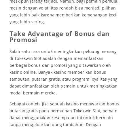
meskipun jarang terjadi. Namun, bagi pemain pemula,
mesin dengan volatilitas rendah bisa menjadi pilihan
yang lebih baik karena memberikan kemenangan kecil
yang lebih sering.
Take Advantage of Bonus dan
Promosi
Salah satu cara untuk meningkatkan peluang menang
di Tokekwin Slot adalah dengan memanfaatkan
berbagai bonus dan promosi yang ditawarkan oleh
kasino online. Banyak kasino memberikan bonus
sambutan, putaran gratis, atau program loyalitas yang
dapat dimanfaatkan oleh pemain untuk meningkatkan
modal bermain mereka.
Sebagai contoh, jika sebuah kasino menawarkan bonus
putaran gratis pada permainan Tokekwin Slot, pemain
dapat menggunakan kesempatan ini untuk bermain
tanpa mengeluarkan uang tambahan. Dengan