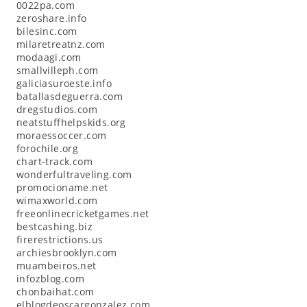
0022pa.com
zeroshare.info
bilesinc.com
milaretreatnz.com
modaagi.com
smallvilleph.com
galiciasuroeste.info
batallasdeguerra.com
dregstudios.com
neatstuffhelpskids.org
moraessoccer.com
forochile.org
chart-track.com
wonderfultraveling.com
promocioname.net
wimaxworld.com
freeonlinecricketgames.net
bestcashing.biz
firerestrictions.us
archiesbrooklyn.com
muambeiros.net
infozblog.com
chonbaihat.com
elblogdeoscargonzalez.com