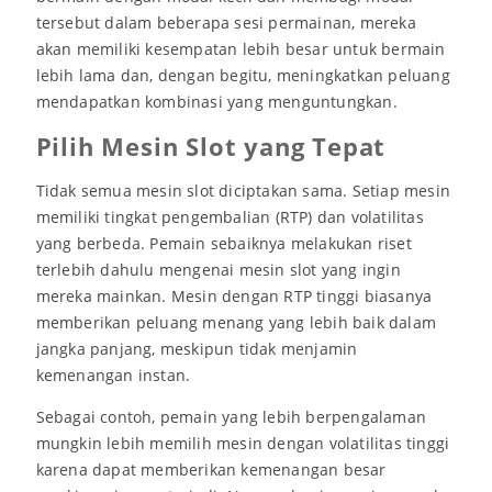
tersebut dalam beberapa sesi permainan, mereka
akan memiliki kesempatan lebih besar untuk bermain
lebih lama dan, dengan begitu, meningkatkan peluang
mendapatkan kombinasi yang menguntungkan.
Pilih Mesin Slot yang Tepat
Tidak semua mesin slot diciptakan sama. Setiap mesin
memiliki tingkat pengembalian (RTP) dan volatilitas
yang berbeda. Pemain sebaiknya melakukan riset
terlebih dahulu mengenai mesin slot yang ingin
mereka mainkan. Mesin dengan RTP tinggi biasanya
memberikan peluang menang yang lebih baik dalam
jangka panjang, meskipun tidak menjamin
kemenangan instan.
Sebagai contoh, pemain yang lebih berpengalaman
mungkin lebih memilih mesin dengan volatilitas tinggi
karena dapat memberikan kemenangan besar