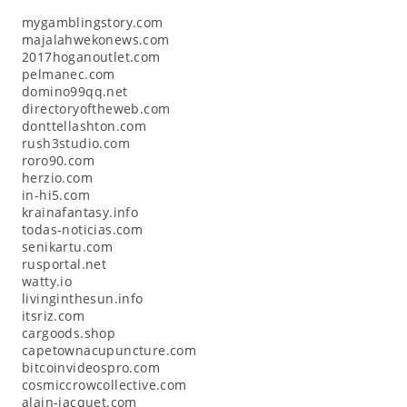
mygamblingstory.com
majalahwekonews.com
2017hoganoutlet.com
pelmanec.com
domino99qq.net
directoryoftheweb.com
donttellashton.com
rush3studio.com
roro90.com
herzio.com
in-hi5.com
krainafantasy.info
todas-noticias.com
senikartu.com
rusportal.net
watty.io
livinginthesun.info
itsriz.com
cargoods.shop
capetownacupuncture.com
bitcoinvideospro.com
cosmiccrowcollective.com
alain-jacquet.com