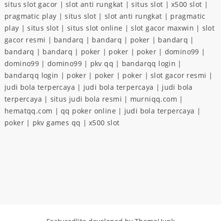
situs slot gacor
|
slot anti rungkat
|
situs slot
|
x500 slot
|
pragmatic play
|
situs slot
|
slot anti rungkat
|
pragmatic
play
|
situs slot
|
situs slot online
|
slot gacor maxwin
|
slot
gacor resmi
|
bandarq
|
bandarq
|
poker
|
bandarq
|
bandarq
|
bandarq
|
poker
|
poker
|
poker
|
domino99
|
domino99
|
domino99
|
pkv qq
|
bandarqq login
|
bandarqq login
|
poker
|
poker
|
poker
|
slot gacor resmi
|
judi bola terpercaya
|
judi bola terpercaya
|
judi bola
terpercaya
|
situs judi bola resmi
|
murniqq.com
|
hematqq.com
|
qq poker online
|
judi bola terpercaya
|
poker
|
pkv games qq
|
x500 slot