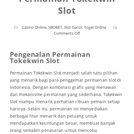
Slot
Casino Online
,
SBOBET
,
Slot Gacor
,
Togel Online
on
Comments Off
Strategi
Menang
di
Pengenalan Permainan
Permainan
Tokekwin Slot
Tokekwin
Slot
Permainan Tokekwin Slot menjadi salah satu pilihan
yang menarik bagi para penggemar permainan slot di
Indonesia. Dengan kombinasi grafis yang menawan
dan mekanisme permainan yang sederhana, Tokekwin
Slot mampu menarik perhatian ribuan pemain setiap
harinya. Selain itu, permainan ini menyediakan
berbagai fitur menarik dan peluang untuk
mendapatkan keuntungan besar, membuat banyak
orang semakin penasaran untuk mencoba