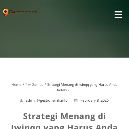
Skip
to
content
Home
Pkv Games
Strategi Menang di Jwinqq yang Harus Anda
Ketahui
admin@gestioneinh.info
February 8, 2026
Strategi Menang di
Jwinqq yang Harus Anda