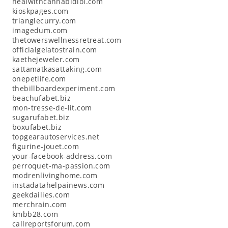
healwithcannabidiol.com
kioskpages.com
trianglecurry.com
imagedum.com
thetowerswellnessretreat.com
officialgelatostrain.com
kaethejeweler.com
sattamatkasattaking.com
onepetlife.com
thebillboardexperiment.com
beachufabet.biz
mon-tresse-de-lit.com
sugarufabet.biz
boxufabet.biz
topgearautoservices.net
figurine-jouet.com
your-facebook-address.com
perroquet-ma-passion.com
modrenlivinghome.com
instadatahelpainews.com
geekdailies.com
merchrain.com
kmbb28.com
callreportsforum.com