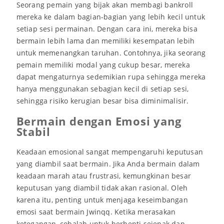
Seorang pemain yang bijak akan membagi bankroll
mereka ke dalam bagian-bagian yang lebih kecil untuk
setiap sesi permainan. Dengan cara ini, mereka bisa
bermain lebih lama dan memiliki kesempatan lebih
untuk memenangkan taruhan. Contohnya, jika seorang
pemain memiliki modal yang cukup besar, mereka
dapat mengaturnya sedemikian rupa sehingga mereka
hanya menggunakan sebagian kecil di setiap sesi,
sehingga risiko kerugian besar bisa diminimalisir.
Bermain dengan Emosi yang
Stabil
Keadaan emosional sangat mempengaruhi keputusan
yang diambil saat bermain. Jika Anda bermain dalam
keadaan marah atau frustrasi, kemungkinan besar
keputusan yang diambil tidak akan rasional. Oleh
karena itu, penting untuk menjaga keseimbangan
emosi saat bermain Jwinqq. Ketika merasakan
ketegangan, cobalah untuk berhenti sejenak dan