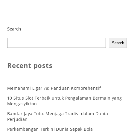
Search
Search
Recent posts
Memahami Liga178: Panduan Komprehensif
10 Situs Slot Terbaik untuk Pengalaman Bermain yang
Mengasyikkan
Bandar Jaya Toto: Menjaga Tradisi dalam Dunia
Perjudian
Perkembangan Terkini Dunia Sepak Bola