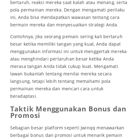
bertaruh, reaksi mereka saat kalah atau menang, serta
pola permainan mereka. Dengan mengamati perilaku
ini, Anda bisa mendapatkan wawasan tentang cara
bermain mereka dan menyesuaikan strategi Anda.
Contohnya, jika seorang pemain sering kali bertaruh
besar ketika memiliki tangan yang kuat, Anda dapat
menggunakan informasi ini untuk menggertak mereka
atau menghindari pertaruhan besar ketika Anda
merasa tangan Anda tidak cukup kuat. Mengamati
lawan bukanlah tentang menilai mereka secara
langsung, tetapi lebih tentang memahami pola
permainan mereka dan mencari cara untuk
beradaptasi.
Taktik Menggunakan Bonus dan
Promosi
Sebagian besar platform seperti Jwinqq menawarkan
berbagai bonus dan promosi untuk menarik pemain