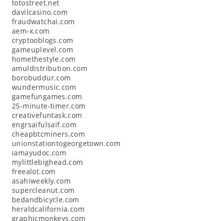
totostreet.net
davilcasino.com
fraudwatchai.com
aem-x.com
cryptooblogs.com
gameuplevel.com
homethestyle.com
amuldistribution.com
borobuddur.com
wundermusic.com
gamefungames.com
25-minute-timer.com
creativefuntask.com
engrsaifulsaif.com
cheapbtcminers.com
unionstationtogeorgetown.com
iamayudoc.com
mylittlebighead.com
freealot.com
asahiweekly.com
supercleanut.com
bedandbicycle.com
heraldcalifornia.com
graphicmonkeys.com