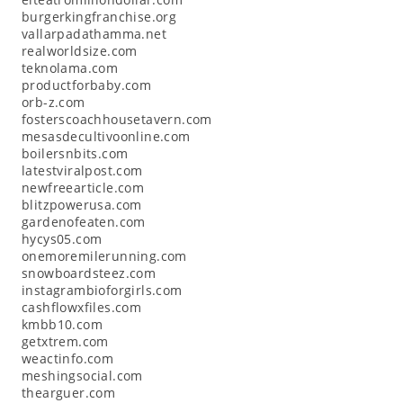
burgerkingfranchise.org
vallarpadathamma.net
realworldsize.com
teknolama.com
productforbaby.com
orb-z.com
fosterscoachhousetavern.com
mesasdecultivoonline.com
boilersnbits.com
latestviralpost.com
newfreearticle.com
blitzpowerusa.com
gardenofeaten.com
hycys05.com
onemoremilerunning.com
snowboardsteez.com
instagrambioforgirls.com
cashflowxfiles.com
kmbb10.com
getxtrem.com
weactinfo.com
meshingsocial.com
thearguer.com