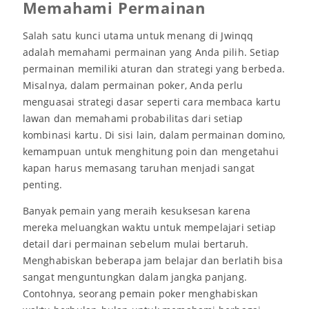
Memahami Permainan
Salah satu kunci utama untuk menang di Jwinqq
adalah memahami permainan yang Anda pilih. Setiap
permainan memiliki aturan dan strategi yang berbeda.
Misalnya, dalam permainan poker, Anda perlu
menguasai strategi dasar seperti cara membaca kartu
lawan dan memahami probabilitas dari setiap
kombinasi kartu. Di sisi lain, dalam permainan domino,
kemampuan untuk menghitung poin dan mengetahui
kapan harus memasang taruhan menjadi sangat
penting.
Banyak pemain yang meraih kesuksesan karena
mereka meluangkan waktu untuk mempelajari setiap
detail dari permainan sebelum mulai bertaruh.
Menghabiskan beberapa jam belajar dan berlatih bisa
sangat menguntungkan dalam jangka panjang.
Contohnya, seorang pemain poker menghabiskan