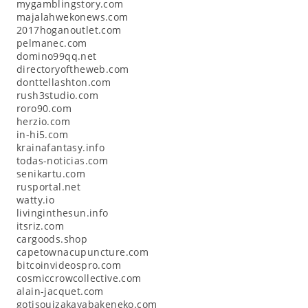
mygamblingstory.com
majalahwekonews.com
2017hoganoutlet.com
pelmanec.com
domino99qq.net
directoryoftheweb.com
donttellashton.com
rush3studio.com
roro90.com
herzio.com
in-hi5.com
krainafantasy.info
todas-noticias.com
senikartu.com
rusportal.net
watty.io
livinginthesun.info
itsriz.com
cargoods.shop
capetownacupuncture.com
bitcoinvideospro.com
cosmiccrowcollective.com
alain-jacquet.com
gotisouizakayabakeneko.com