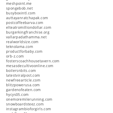
meshpoint.me
spongebob.net
busyboxintl.com
auttayanratchapak.com
postcoffeebarva.com
elteatromilliondollar.com
burgerkingfranchise.org
vallarpadathamma.net
realworldsize.com
teknolama.com
productforbaby.com
orb-z.com
fosterscoachhousetavern.com
mesasdecultivoonline.com
boilersnbits.com
latestviralpost.com
newfreearticle.com
blitzpowerusa.com
gardenofeaten.com
hycys05.com
onemoremilerunning.com
snowboardsteez.com
instagrambioforgirls.com