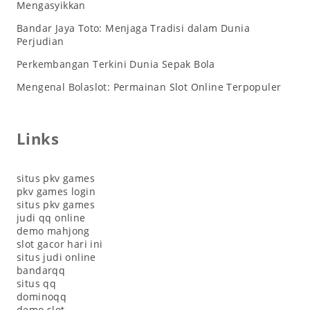
Mengasyikkan
Bandar Jaya Toto: Menjaga Tradisi dalam Dunia
Perjudian
Perkembangan Terkini Dunia Sepak Bola
Mengenal Bolaslot: Permainan Slot Online Terpopuler
Links
situs pkv games
pkv games login
situs pkv games
judi qq online
demo mahjong
slot gacor hari ini
situs judi online
bandarqq
situs qq
dominoqq
demo slot