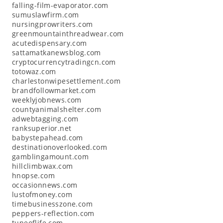
falling-film-evaporator.com
sumuslawfirm.com
nursingprowriters.com
greenmountainthreadwear.com
acutedispensary.com
sattamatkanewsblog.com
cryptocurrencytradingcn.com
totowaz.com
charlestonwipesettlement.com
brandfollowmarket.com
weeklyjobnews.com
countyanimalshelter.com
adwebtagging.com
ranksuperior.net
babystepahead.com
destinationoverlooked.com
gamblingamount.com
hillclimbwax.com
hnopse.com
occasionnews.com
lustofmoney.com
timebusinesszone.com
peppers-reflection.com
tuneoflife.com