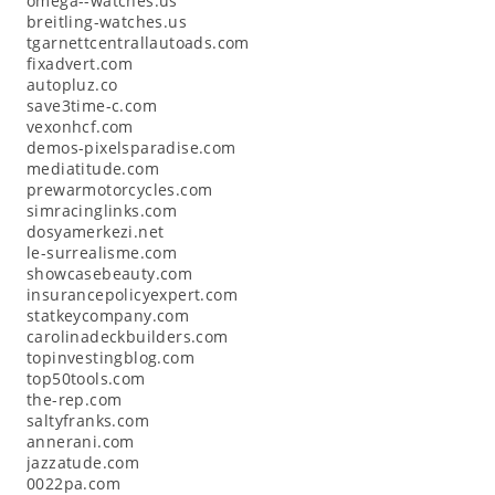
omega--watches.us
breitling-watches.us
tgarnettcentrallautoads.com
fixadvert.com
autopluz.co
save3time-c.com
vexonhcf.com
demos-pixelsparadise.com
mediatitude.com
prewarmotorcycles.com
simracinglinks.com
dosyamerkezi.net
le-surrealisme.com
showcasebeauty.com
insurancepolicyexpert.com
statkeycompany.com
carolinadeckbuilders.com
topinvestingblog.com
top50tools.com
the-rep.com
saltyfranks.com
annerani.com
jazzatude.com
0022pa.com