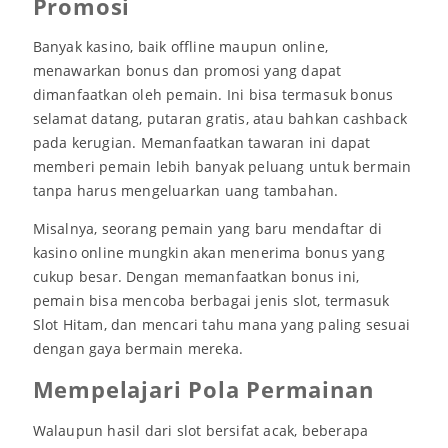
Promosi
Banyak kasino, baik offline maupun online,
menawarkan bonus dan promosi yang dapat
dimanfaatkan oleh pemain. Ini bisa termasuk bonus
selamat datang, putaran gratis, atau bahkan cashback
pada kerugian. Memanfaatkan tawaran ini dapat
memberi pemain lebih banyak peluang untuk bermain
tanpa harus mengeluarkan uang tambahan.
Misalnya, seorang pemain yang baru mendaftar di
kasino online mungkin akan menerima bonus yang
cukup besar. Dengan memanfaatkan bonus ini,
pemain bisa mencoba berbagai jenis slot, termasuk
Slot Hitam, dan mencari tahu mana yang paling sesuai
dengan gaya bermain mereka.
Mempelajari Pola Permainan
Walaupun hasil dari slot bersifat acak, beberapa