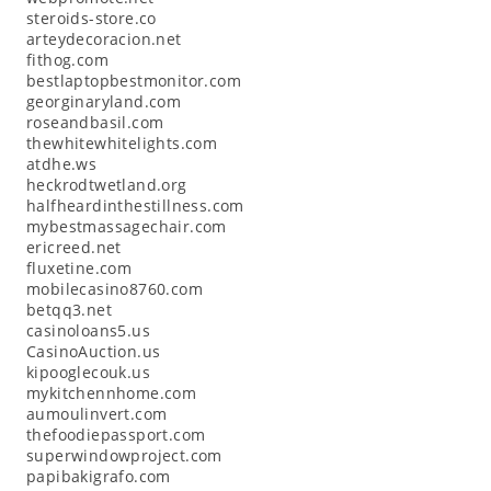
steroids-store.co
arteydecoracion.net
fithog.com
bestlaptopbestmonitor.com
georginaryland.com
roseandbasil.com
thewhitewhitelights.com
atdhe.ws
heckrodtwetland.org
halfheardinthestillness.com
mybestmassagechair.com
ericreed.net
fluxetine.com
mobilecasino8760.com
betqq3.net
casinoloans5.us
CasinoAuction.us
kipooglecouk.us
mykitchennhome.com
aumoulinvert.com
thefoodiepassport.com
superwindowproject.com
papibakigrafo.com