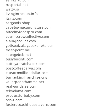
senikartu.com
rusportal.net
watty.io
livinginthesun.info
itsriz.com
cargoods.shop
capetownacupuncture.com
bitcoinvideospro.com
cosmiccrowcollective.com
alain-jacquet.com
gotisouizakayabakeneko.com
meshpoint.me
spongebob.net
busyboxintl.com
auttayanratchapak.com
postcoffeebarva.com
elteatromilliondollar.com
burgerkingfranchise.org
vallarpadathamma.net
realworldsize.com
teknolama.com
productforbaby.com
orb-z.com
fosterscoachhousetavern.com