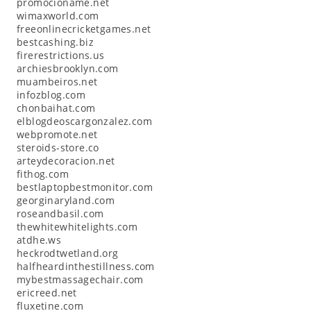
promocioname.net
wimaxworld.com
freeonlinecricketgames.net
bestcashing.biz
firerestrictions.us
archiesbrooklyn.com
muambeiros.net
infozblog.com
chonbaihat.com
elblogdeoscargonzalez.com
webpromote.net
steroids-store.co
arteydecoracion.net
fithog.com
bestlaptopbestmonitor.com
georginaryland.com
roseandbasil.com
thewhitewhitelights.com
atdhe.ws
heckrodtwetland.org
halfheardinthestillness.com
mybestmassagechair.com
ericreed.net
fluxetine.com