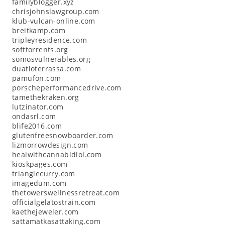
familyblogger.xyz
chrisjohnslawgroup.com
klub-vulcan-online.com
breitkamp.com
tripleyresidence.com
softtorrents.org
somosvulnerables.org
duatloterrassa.com
pamufon.com
porscheperformancedrive.com
tamethekraken.org
lutzinator.com
ondasrl.com
blife2016.com
glutenfreesnowboarder.com
lizmorrowdesign.com
healwithcannabidiol.com
kioskpages.com
trianglecurry.com
imagedum.com
thetowerswellnessretreat.com
officialgelatostrain.com
kaethejeweler.com
sattamatkasattaking.com