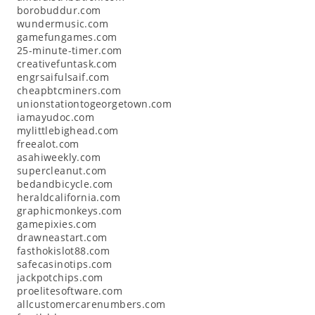
borobuddur.com
wundermusic.com
gamefungames.com
25-minute-timer.com
creativefuntask.com
engrsaifulsaif.com
cheapbtcminers.com
unionstationtogeorgetown.com
iamayudoc.com
mylittlebighead.com
freealot.com
asahiweekly.com
supercleanut.com
bedandbicycle.com
heraldcalifornia.com
graphicmonkeys.com
gamepixies.com
drawneastart.com
fasthokislot88.com
safecasinotips.com
jackpotchips.com
proelitesoftware.com
allcustomercarenumbers.com