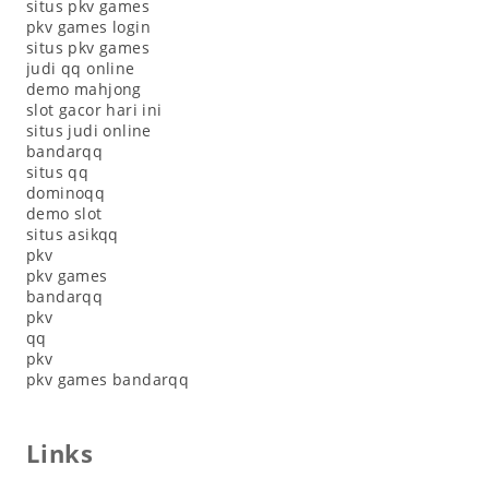
situs pkv games
pkv games login
situs pkv games
judi qq online
demo mahjong
slot gacor hari ini
situs judi online
bandarqq
situs qq
dominoqq
demo slot
situs asikqq
pkv
pkv games
bandarqq
pkv
qq
pkv
pkv games bandarqq
Links