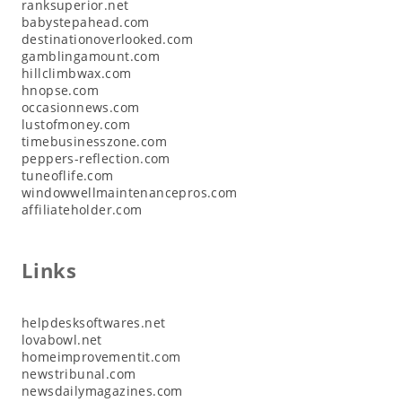
ranksuperior.net
babystepahead.com
destinationoverlooked.com
gamblingamount.com
hillclimbwax.com
hnopse.com
occasionnews.com
lustofmoney.com
timebusinesszone.com
peppers-reflection.com
tuneoflife.com
windowwellmaintenancepros.com
affiliateholder.com
Links
helpdesksoftwares.net
lovabowl.net
homeimprovementit.com
newstribunal.com
newsdailymagazines.com