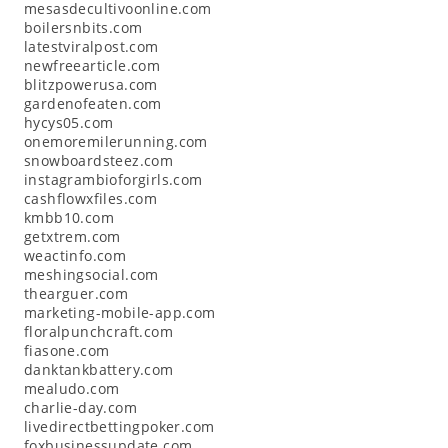
mesasdecultivoonline.com
boilersnbits.com
latestviralpost.com
newfreearticle.com
blitzpowerusa.com
gardenofeaten.com
hycys05.com
onemoremilerunning.com
snowboardsteez.com
instagrambioforgirls.com
cashflowxfiles.com
kmbb10.com
getxtrem.com
weactinfo.com
meshingsocial.com
thearguer.com
marketing-mobile-app.com
floralpunchcraft.com
fiasone.com
danktankbattery.com
mealudo.com
charlie-day.com
livedirectbettingpoker.com
foxbusinessupdate.com