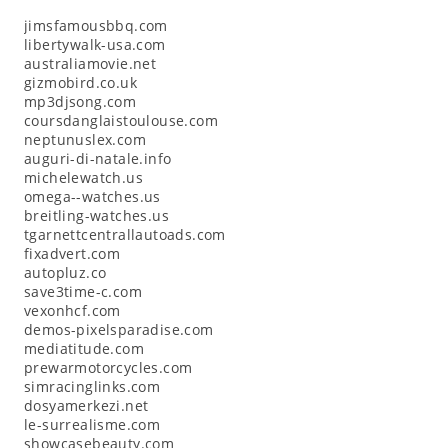
jimsfamousbbq.com
libertywalk-usa.com
australiamovie.net
gizmobird.co.uk
mp3djsong.com
coursdanglaistoulouse.com
neptunuslex.com
auguri-di-natale.info
michelewatch.us
omega--watches.us
breitling-watches.us
tgarnettcentrallautoads.com
fixadvert.com
autopluz.co
save3time-c.com
vexonhcf.com
demos-pixelsparadise.com
mediatitude.com
prewarmotorcycles.com
simracinglinks.com
dosyamerkezi.net
le-surrealisme.com
showcasebeauty.com