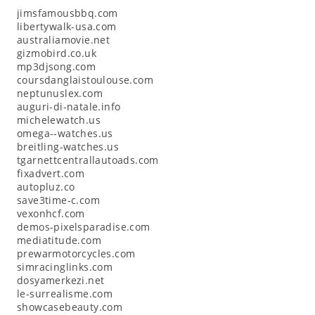
jimsfamousbbq.com
libertywalk-usa.com
australiamovie.net
gizmobird.co.uk
mp3djsong.com
coursdanglaistoulouse.com
neptunuslex.com
auguri-di-natale.info
michelewatch.us
omega--watches.us
breitling-watches.us
tgarnettcentrallautoads.com
fixadvert.com
autopluz.co
save3time-c.com
vexonhcf.com
demos-pixelsparadise.com
mediatitude.com
prewarmotorcycles.com
simracinglinks.com
dosyamerkezi.net
le-surrealisme.com
showcasebeauty.com