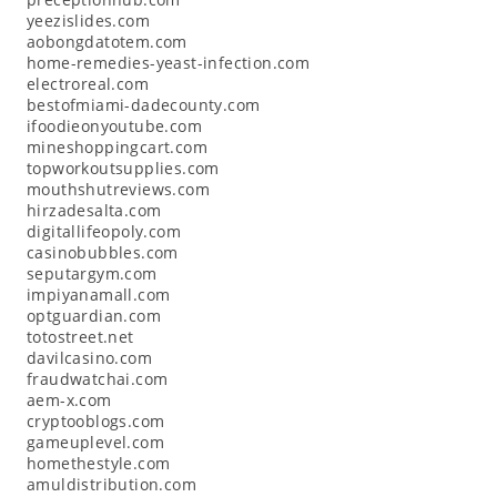
yeezislides.com
aobongdatotem.com
home-remedies-yeast-infection.com
electroreal.com
bestofmiami-dadecounty.com
ifoodieonyoutube.com
mineshoppingcart.com
topworkoutsupplies.com
mouthshutreviews.com
hirzadesalta.com
digitallifeopoly.com
casinobubbles.com
seputargym.com
impiyanamall.com
optguardian.com
totostreet.net
davilcasino.com
fraudwatchai.com
aem-x.com
cryptooblogs.com
gameuplevel.com
homethestyle.com
amuldistribution.com