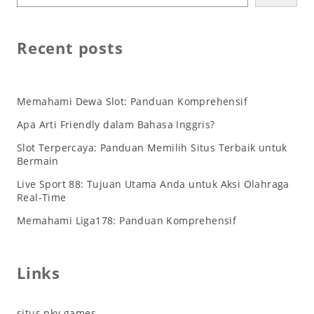
Recent posts
Memahami Dewa Slot: Panduan Komprehensif
Apa Arti Friendly dalam Bahasa Inggris?
Slot Terpercaya: Panduan Memilih Situs Terbaik untuk
Bermain
Live Sport 88: Tujuan Utama Anda untuk Aksi Olahraga
Real-Time
Memahami Liga178: Panduan Komprehensif
Links
situs pkv games