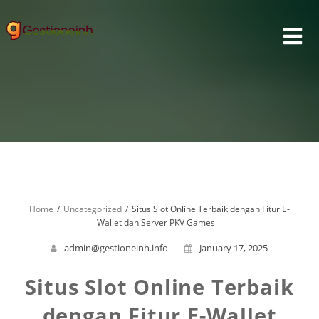
Skip
to
content
Home
Uncategorized
Situs Slot Online Terbaik dengan Fitur E-
Wallet dan Server PKV Games
admin@gestioneinh.info
January 17, 2025
Situs Slot Online Terbaik
dengan Fitur E-Wallet