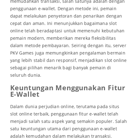
memudahkan transaksi, salah satunya adalah dengan
penggunaan e-wallet. Dengan metode ini, pemain
dapat melakukan penyetoran dan penarikan dengan
cepat dan aman. Ini menunjukkan bagaimana slot
online telah beradaptasi untuk memenuhi kebutuhan
pemain modern, memberikan mereka fleksibilitas
dalam metode pembayaran. Seiring dengan itu, server
PKV Games juga memungkinkan pengalaman bermain
yang lebih stabil dan responsif, menjadikan slot online
sebagai pilihan menarik bagi banyak pemain di
seluruh dunia.
Keuntungan Menggunakan Fitur
E-Wallet
Dalam dunia perjudian online, terutama pada situs
slot online terbaik, penggunaan fitur e-wallet telah
menjadi salah satu aspek yang semakin populer. Salah
satu keuntungan utama dari penggunaan e-wallet
adalah kemudahan dalam melakukan transaksi.