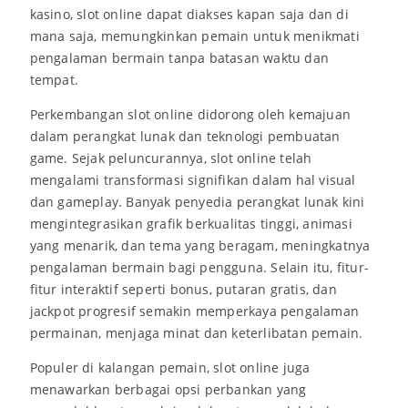
kasino, slot online dapat diakses kapan saja dan di
mana saja, memungkinkan pemain untuk menikmati
pengalaman bermain tanpa batasan waktu dan
tempat.
Perkembangan slot online didorong oleh kemajuan
dalam perangkat lunak dan teknologi pembuatan
game. Sejak peluncurannya, slot online telah
mengalami transformasi signifikan dalam hal visual
dan gameplay. Banyak penyedia perangkat lunak kini
mengintegrasikan grafik berkualitas tinggi, animasi
yang menarik, dan tema yang beragam, meningkatnya
pengalaman bermain bagi pengguna. Selain itu, fitur-
fitur interaktif seperti bonus, putaran gratis, dan
jackpot progresif semakin memperkaya pengalaman
permainan, menjaga minat dan keterlibatan pemain.
Populer di kalangan pemain, slot online juga
menawarkan berbagai opsi perbankan yang