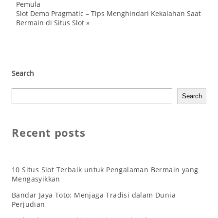
Pemula
Slot Demo Pragmatic – Tips Menghindari Kekalahan Saat
Bermain di Situs Slot
»
Search
Search
Recent posts
10 Situs Slot Terbaik untuk Pengalaman Bermain yang
Mengasyikkan
Bandar Jaya Toto: Menjaga Tradisi dalam Dunia
Perjudian