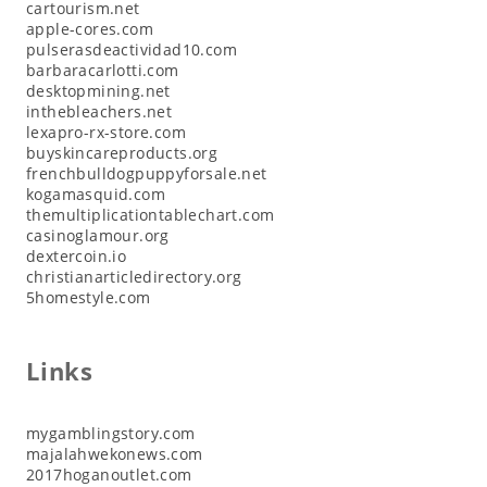
cartourism.net
apple-cores.com
pulserasdeactividad10.com
barbaracarlotti.com
desktopmining.net
inthebleachers.net
lexapro-rx-store.com
buyskincareproducts.org
frenchbulldogpuppyforsale.net
kogamasquid.com
themultiplicationtablechart.com
casinoglamour.org
dextercoin.io
christianarticledirectory.org
5homestyle.com
Links
mygamblingstory.com
majalahwekonews.com
2017hoganoutlet.com