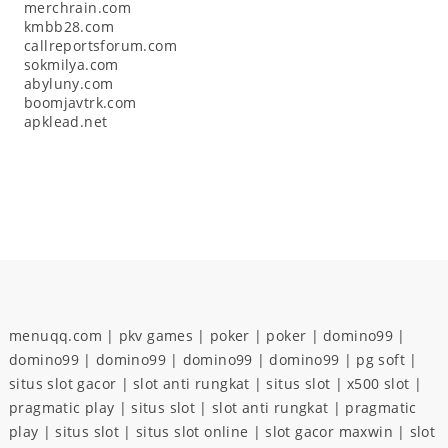
merchrain.com
kmbb28.com
callreportsforum.com
sokmilya.com
abyluny.com
boomjavtrk.com
apklead.net
menuqq.com
|
pkv games
|
poker
|
poker
|
domino99
|
domino99
|
domino99
|
domino99
|
domino99
|
pg soft
|
situs slot gacor
|
slot anti rungkat
|
situs slot
|
x500 slot
|
pragmatic play
|
situs slot
|
slot anti rungkat
|
pragmatic
play
|
situs slot
|
situs slot online
|
slot gacor maxwin
|
slot