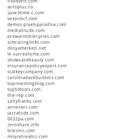
fixadvert.com
autopluz.co
save3time-c.com
vexonhcf.com
demos-pixelsparadise.com
mediatitude.com
prewarmotorcycles.com
simracinglinks.com
dosyamerkezi.net
le-surrealisme.com
showcasebeauty.com
insurancepolicyexpert.com
statkeycompany.com
carolinadeckbuilders.com
topinvestingblog.com
top50tools.com
the-rep.com
saltyfranks.com
annerani.com
jazzatude.com
0022pa.com
zeroshare.info
bilesinc.com
milaretreatnz.com