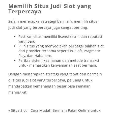
Memilih Situs Judi Slot yang
Terpercaya
Selain menerapkan strategi bermain, memilih situs
judi slot yang terpercaya juga sangat penting.
Pastikan situs memiliki lisensi resm
i
dan reputasi
yang baik.
Pilih situs yang menyediakan berbagai pilihan slot
dari provider ternama seperti PG Soft, Pragmatic
Play, dan Habanero.
Periksa sistem keamanan dan metode transaksi
untuk memastikan kenyamanan saat bermain.
Dengan menerapkan strategi yang tepat dan bermain
di situs judi slot yang terpercaya, peluang untuk
mendapatkan kemenangan besar bisa semakin
meningkat.
«
Situs Slot – Cara Mudah Bermain Poker Online untuk