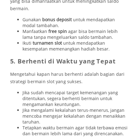
yang bisa dimanfaatkan untuk meningkatkan saldo
bermain.
Gunakan
bonus deposit
untuk mendapatkan
modal tambahan.
Manfaatkan
free spin
agar bisa bermain lebih
lama tanpa mengeluarkan saldo tambahan.
Ikuti
turnamen slot
untuk mendapatkan
kesempatan memenangkan hadiah besar.
5. Berhenti di Waktu yang Tepat
Mengetahui kapan harus berhenti adalah bagian dari
strategi bermain slot yang sukses.
Jika sudah mencapai target kemenangan yang
ditentukan, segera berhenti bermain untuk
mengamankan keuntungan.
Jika mengalami kekalahan terus-menerus, jangan
mencoba mengejar kekalahan dengan menaikkan
taruhan.
Tetapkan waktu bermain agar tidak terbawa emosi
dan bermain lebih lama dari yang direncanakan.