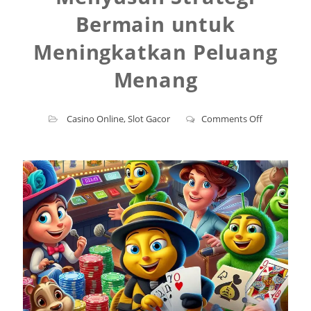
Bermain untuk
Meningkatkan Peluang
Menang
on
Casino Online
,
Slot Gacor
Comments Off
Situs
Slot
Online
–
Menyusun
Strategi
Bermain
untuk
Meningkat
Peluang
Menang