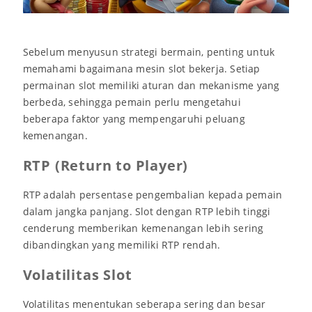
Sebelum menyusun strategi bermain, penting untuk
memahami bagaimana mesin slot bekerja. Setiap
permainan slot memiliki aturan dan mekanisme yang
berbeda, sehingga pemain perlu mengetahui
beberapa faktor yang mempengaruhi peluang
kemenangan.
RTP (Return to Player)
RTP adalah persentase pengembalian kepada pemain
dalam jangka panjang. Slot dengan RTP lebih tinggi
cenderung memberikan kemenangan lebih sering
dibandingkan yang memiliki RTP rendah.
Volatilitas Slot
Volatilitas menentukan seberapa sering dan besar