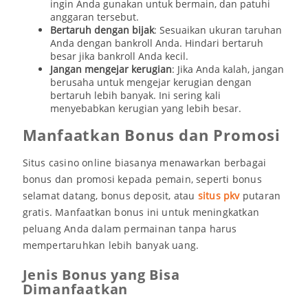
ingin Anda gunakan untuk bermain, dan patuhi
anggaran tersebut.
Bertaruh dengan bijak
: Sesuaikan ukuran taruhan
Anda dengan bankroll Anda. Hindari bertaruh
besar jika bankroll Anda kecil.
Jangan mengejar kerugian
: Jika Anda kalah, jangan
berusaha untuk mengejar kerugian dengan
bertaruh lebih banyak. Ini sering kali
menyebabkan kerugian yang lebih besar.
Manfaatkan Bonus dan Promosi
Situs casino online biasanya menawarkan berbagai
bonus dan promosi kepada pemain, seperti bonus
selamat datang, bonus deposit, atau
situs pkv
putaran
gratis. Manfaatkan bonus ini untuk meningkatkan
peluang Anda dalam permainan tanpa harus
mempertaruhkan lebih banyak uang.
Jenis Bonus yang Bisa
Dimanfaatkan