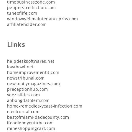
timebusinesszone.com
peppers-reflection.com
tuneoflife.com
windowwellmaintenancepros.com
affiliateholder.com
Links
helpdesksoftwares.net
lovabowl.net
homeimprovementit.com
newstribunal.com
newsdailymagazines.com
preceptionhub.com
yeezislides.com
aobongdatotem.com
home-remedies-yeast-infection.com
electroreal.com
bestofmiami-dadecounty.com
ifoodieonyoutube.com
mineshoppingcart.com