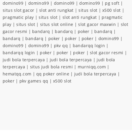
domino99
|
domino99
|
domino99
|
domino99
|
pg soft
|
situs slot gacor
|
slot anti rungkat
|
situs slot
|
x500 slot
|
pragmatic play
|
situs slot
|
slot anti rungkat
|
pragmatic
play
|
situs slot
|
situs slot online
|
slot gacor maxwin
|
slot
gacor resmi
|
bandarq
|
bandarq
|
poker
|
bandarq
|
bandarq
|
bandarq
|
poker
|
poker
|
poker
|
domino99
|
domino99
|
domino99
|
pkv qq
|
bandarqq login
|
bandarqq login
|
poker
|
poker
|
poker
|
slot gacor resmi
|
judi bola terpercaya
|
judi bola terpercaya
|
judi bola
terpercaya
|
situs judi bola resmi
|
murniqq.com
|
hematqq.com
|
qq poker online
|
judi bola terpercaya
|
poker
|
pkv games qq
|
x500 slot