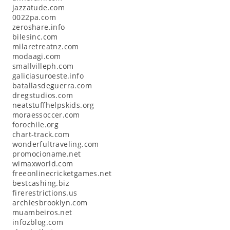
jazzatude.com
0022pa.com
zeroshare.info
bilesinc.com
milaretreatnz.com
modaagi.com
smallvilleph.com
galiciasuroeste.info
batallasdeguerra.com
dregstudios.com
neatstuffhelpskids.org
moraessoccer.com
forochile.org
chart-track.com
wonderfultraveling.com
promocioname.net
wimaxworld.com
freeonlinecricketgames.net
bestcashing.biz
firerestrictions.us
archiesbrooklyn.com
muambeiros.net
infozblog.com