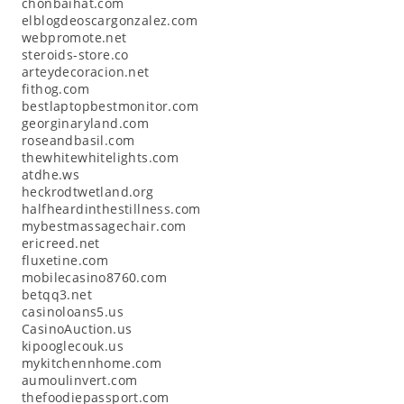
chonbaihat.com
elblogdeoscargonzalez.com
webpromote.net
steroids-store.co
arteydecoracion.net
fithog.com
bestlaptopbestmonitor.com
georginaryland.com
roseandbasil.com
thewhitewhitelights.com
atdhe.ws
heckrodtwetland.org
halfheardinthestillness.com
mybestmassagechair.com
ericreed.net
fluxetine.com
mobilecasino8760.com
betqq3.net
casinoloans5.us
CasinoAuction.us
kipooglecouk.us
mykitchennhome.com
aumoulinvert.com
thefoodiepassport.com