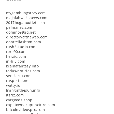
mygamblingstory.com
majalahwekonews.com
2017hoganoutlet.com
pelmanec.com
domino99qq.net
directoryoftheweb.com
donttellashton.com
rush3studio.com
roro90.com
herzio.com
in-hi5.com
krainafantasy.info
todas-noticias.com
senikartu.com
rusportal.net
watty.io
livinginthesun.info
itsriz.com
cargoods.shop
capetownacupuncture.com
bitcoinvideospro.com