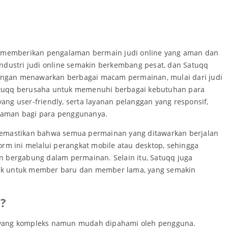
Satuqq:
Apa
Itu
dan
Bagaimana
k memberikan pengalaman bermain judi online yang aman dan
Cara
ndustri judi online semakin berkembang pesat, dan Satuqq
Kerjanya
Dengan menawarkan berbagai macam permainan, mulai dari judi
 Satuqq berusaha untuk memenuhi berbagai kebutuhan para
yang user-friendly, serta layanan pelanggan yang responsif,
aman bagi para penggunanya.
emastikan bahwa semua permainan yang ditawarkan berjalan
rm ini melalui perangkat mobile atau desktop, sehingga
gin bergabung dalam permainan. Selain itu, Satuqq juga
k untuk member baru dan member lama, yang semakin
?
yang kompleks namun mudah dipahami oleh pengguna.