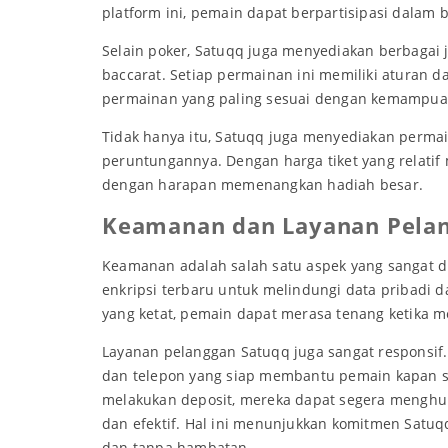
platform ini, pemain dapat berpartisipasi dala
Selain poker, Satuqq juga menyediakan berbagai je
baccarat. Setiap permainan ini memiliki aturan 
permainan yang paling sesuai dengan kemampuan
Tidak hanya itu, Satuqq juga menyediakan perm
peruntungannya. Dengan harga tiket yang relatif
dengan harapan memenangkan hadiah besar.
Keamanan dan Layanan Pela
Keamanan adalah salah satu aspek yang sangat di
enkripsi terbaru untuk melindungi data pribadi 
yang ketat, pemain dapat merasa tenang ketika 
Layanan pelanggan Satuqq juga sangat responsif. 
dan telepon yang siap membantu pemain kapan sa
melakukan deposit, mereka dapat segera menghu
dan efektif. Hal ini menunjukkan komitmen Sa
dan tanpa hambatan.