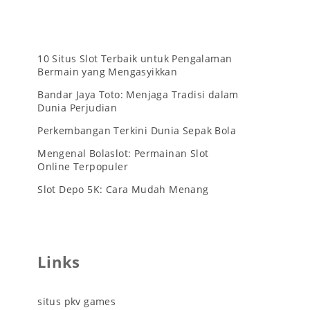
10 Situs Slot Terbaik untuk Pengalaman
Bermain yang Mengasyikkan
Bandar Jaya Toto: Menjaga Tradisi dalam
Dunia Perjudian
Perkembangan Terkini Dunia Sepak Bola
Mengenal Bolaslot: Permainan Slot
Online Terpopuler
Slot Depo 5K: Cara Mudah Menang
Links
situs pkv games