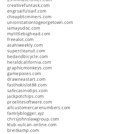
creativefuntask.com
engrsaifulsaif.com
cheapbtcminers.com
unionstationtogeorgetown.com
iamayudoc.com
mylittlebighead.com
freealot.com
asahiweekly.com
supercleanut.com
bedandbicycle.com
heraldcalifornia.com
graphicmonkeys.com
gamepixies.com
drawneastart.com
fasthokislot88.com
safecasinotips.com
jackpotchips.com
proelitesoftware.com
allcustomercarenumbers.com
familyblogger.xyz
chrisjohnslawgroup.com
klub-vulcan-online.com
breitkamp.com