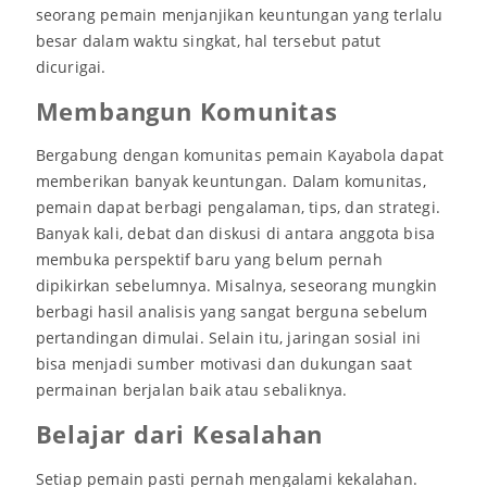
seorang pemain menjanjikan keuntungan yang terlalu
besar dalam waktu singkat, hal tersebut patut
dicurigai.
Membangun Komunitas
Bergabung dengan komunitas pemain Kayabola dapat
memberikan banyak keuntungan. Dalam komunitas,
pemain dapat berbagi pengalaman, tips, dan strategi.
Banyak kali, debat dan diskusi di antara anggota bisa
membuka perspektif baru yang belum pernah
dipikirkan sebelumnya. Misalnya, seseorang mungkin
berbagi hasil analisis yang sangat berguna sebelum
pertandingan dimulai. Selain itu, jaringan sosial ini
bisa menjadi sumber motivasi dan dukungan saat
permainan berjalan baik atau sebaliknya.
Belajar dari Kesalahan
Setiap pemain pasti pernah mengalami kekalahan.