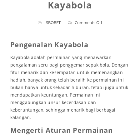
Kayabola
on
SBOBET
Comments Off
Panduan
Lengkap
Menjadi
Pengenalan Kayabola
Pemain
Kayabola
Kayabola adalah permainan yang menawarkan
pengalaman seru bagi penggemar sepak bola. Dengan
fitur menarik dan kesempatan untuk memenangkan
hadiah, banyak orang telah beralih ke permainan ini
bukan hanya untuk sekadar hiburan, tetapi juga untuk
mendapatkan keuntungan. Permainan ini
menggabungkan unsur kecerdasan dan
keberuntungan, sehingga menarik bagi berbagai
kalangan.
Mengerti Aturan Permainan