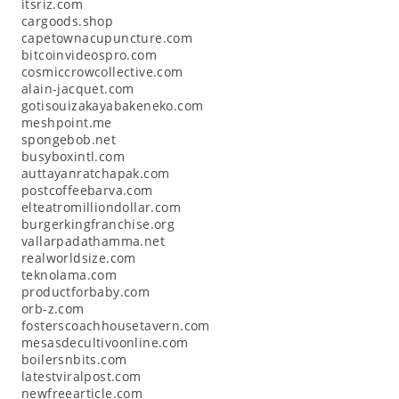
itsriz.com
cargoods.shop
capetownacupuncture.com
bitcoinvideospro.com
cosmiccrowcollective.com
alain-jacquet.com
gotisouizakayabakeneko.com
meshpoint.me
spongebob.net
busyboxintl.com
auttayanratchapak.com
postcoffeebarva.com
elteatromilliondollar.com
burgerkingfranchise.org
vallarpadathamma.net
realworldsize.com
teknolama.com
productforbaby.com
orb-z.com
fosterscoachhousetavern.com
mesasdecultivoonline.com
boilersnbits.com
latestviralpost.com
newfreearticle.com