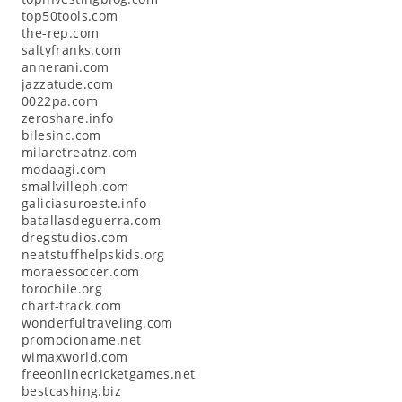
top50tools.com
the-rep.com
saltyfranks.com
annerani.com
jazzatude.com
0022pa.com
zeroshare.info
bilesinc.com
milaretreatnz.com
modaagi.com
smallvilleph.com
galiciasuroeste.info
batallasdeguerra.com
dregstudios.com
neatstuffhelpskids.org
moraessoccer.com
forochile.org
chart-track.com
wonderfultraveling.com
promocioname.net
wimaxworld.com
freeonlinecricketgames.net
bestcashing.biz