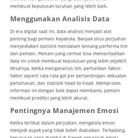
membuat keputusan taruhan yang lebih baik.
Menggunakan Analisis Data
Di era digital saat ini, data analisis menjadi alat
penting bagi pemain Kayabola. Banyak situs perjudian
menyediakan statistik mendalam tentang performa tim
dan pemain. Pemain yang cermat bisa memanfaatkan
data ini untuk membuat keputusan yang lebih objektif.
Misalnya, ketika menganalisis tim, perhatikan faktor-
faktor seperti rata-rata gol per pertandingan, kekuatan
pertahanan, dan statistik head-to-head. Memproses
informasi ini dengan baik dapat membantu pemain
membuat prediksi yang lebih akurat.
Pentingnya Manajemen Emosi
Ketika terlibat dalam perjudian, mengelola emosi
menjadi aspek yang tidak boleh diabaikan. Terkadang,
keputusan yang diambil di bawah pengaruh emosi