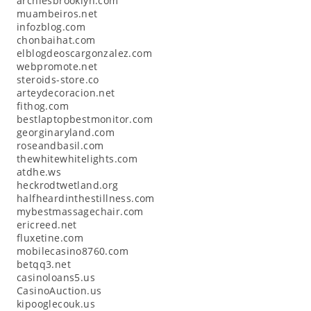
archiesbrooklyn.com
muambeiros.net
infozblog.com
chonbaihat.com
elblogdeoscargonzalez.com
webpromote.net
steroids-store.co
arteydecoracion.net
fithog.com
bestlaptopbestmonitor.com
georginaryland.com
roseandbasil.com
thewhitewhitelights.com
atdhe.ws
heckrodtwetland.org
halfheardinthestillness.com
mybestmassagechair.com
ericreed.net
fluxetine.com
mobilecasino8760.com
betqq3.net
casinoloans5.us
CasinoAuction.us
kipooglecouk.us