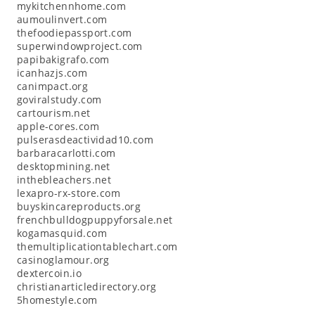
mykitchennhome.com
aumoulinvert.com
thefoodiepassport.com
superwindowproject.com
papibakigrafo.com
icanhazjs.com
canimpact.org
goviralstudy.com
cartourism.net
apple-cores.com
pulserasdeactividad10.com
barbaracarlotti.com
desktopmining.net
inthebleachers.net
lexapro-rx-store.com
buyskincareproducts.org
frenchbulldogpuppyforsale.net
kogamasquid.com
themultiplicationtablechart.com
casinoglamour.org
dextercoin.io
christianarticledirectory.org
5homestyle.com