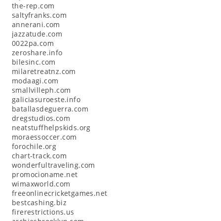
the-rep.com
saltyfranks.com
annerani.com
jazzatude.com
0022pa.com
zeroshare.info
bilesinc.com
milaretreatnz.com
modaagi.com
smallvilleph.com
galiciasuroeste.info
batallasdeguerra.com
dregstudios.com
neatstuffhelpskids.org
moraessoccer.com
forochile.org
chart-track.com
wonderfultraveling.com
promocioname.net
wimaxworld.com
freeonlinecricketgames.net
bestcashing.biz
firerestrictions.us