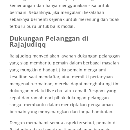
kemenangan dan hanya menggunakan sisa untuk
bermain. Sebaliknya, jika mengalami kekalahan,
sebaiknya berhenti sejenak untuk merenung dan tidak
terburu-buru untuk balik modal.
Dukungan Pelanggan di
Rajajudiqq
Rajajudiqq menyediakan layanan dukungan pelanggan
yang siap membantu pemain dalam berbagai masalah
yang mungkin dihadapi. Jika pemain mengalami
kesulitan saat mendaftar, atau memiliki pertanyaan
mengenai permainan, mereka dapat menghubungi tim
dukungan melalui live chat atau email. Respons yang
cepat dan ramah dari pihak dukungan pelanggan
sangat membantu dalam menciptakan pengalaman
bermain yang menyenangkan dan tanpa hambatan.
Dengan memahami semua aspek tersebut, pemain di
Rajajudiqq dapat menikmati pengalaman bermain