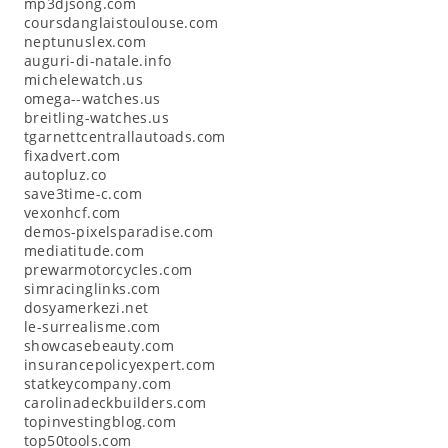
mp3djsong.com
coursdanglaistoulouse.com
neptunuslex.com
auguri-di-natale.info
michelewatch.us
omega--watches.us
breitling-watches.us
tgarnettcentrallautoads.com
fixadvert.com
autopluz.co
save3time-c.com
vexonhcf.com
demos-pixelsparadise.com
mediatitude.com
prewarmotorcycles.com
simracinglinks.com
dosyamerkezi.net
le-surrealisme.com
showcasebeauty.com
insurancepolicyexpert.com
statkeycompany.com
carolinadeckbuilders.com
topinvestingblog.com
top50tools.com