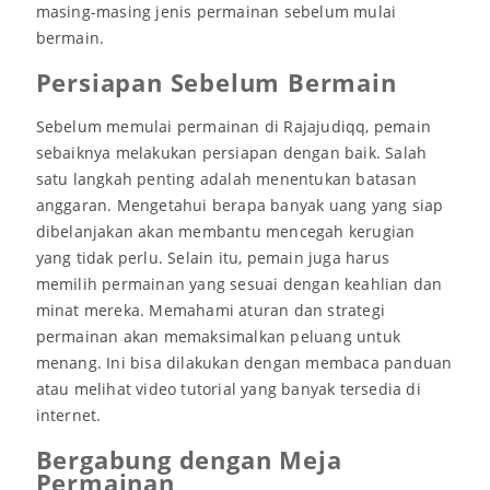
masing-masing jenis permainan sebelum mulai
bermain.
Persiapan Sebelum Bermain
Sebelum memulai permainan di Rajajudiqq, pemain
sebaiknya melakukan persiapan dengan baik. Salah
satu langkah penting adalah menentukan batasan
anggaran. Mengetahui berapa banyak uang yang siap
dibelanjakan akan membantu mencegah kerugian
yang tidak perlu. Selain itu, pemain juga harus
memilih permainan yang sesuai dengan keahlian dan
minat mereka. Memahami aturan dan strategi
permainan akan memaksimalkan peluang untuk
menang. Ini bisa dilakukan dengan membaca panduan
atau melihat video tutorial yang banyak tersedia di
internet.
Bergabung dengan Meja
Permainan