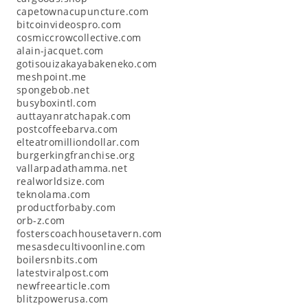
capetownacupuncture.com
bitcoinvideospro.com
cosmiccrowcollective.com
alain-jacquet.com
gotisouizakayabakeneko.com
meshpoint.me
spongebob.net
busyboxintl.com
auttayanratchapak.com
postcoffeebarva.com
elteatromilliondollar.com
burgerkingfranchise.org
vallarpadathamma.net
realworldsize.com
teknolama.com
productforbaby.com
orb-z.com
fosterscoachhousetavern.com
mesasdecultivoonline.com
boilersnbits.com
latestviralpost.com
newfreearticle.com
blitzpowerusa.com