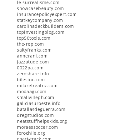
le-surrealisme.com
showcasebeauty.com
insurancepolicyexpert.com
statkeycompany.com
carolinadeckbuilders.com
topinvestingblog.com
top50tools.com
the-rep.com
saltyfranks.com
annerani.com
jazzatude.com
0022pa.com
zeroshare.info
bilesinc.com
milaretreatnz.com
modaagi.com
smallvilleph.com
galiciasuroeste.info
batallasdeguerra.com
dregstudios.com
neatstuffhelpskids.org
moraessoccer.com
forochile.org
chart-track.com