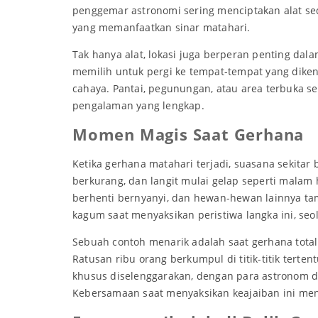
penggemar astronomi sering menciptakan alat sed
yang memanfaatkan sinar matahari.
Tak hanya alat, lokasi juga berperan penting da
memilih untuk pergi ke tempat-tempat yang dike
cahaya. Pantai, pegunungan, atau area terbuka s
pengalaman yang lengkap.
Momen Magis Saat Gerhana
Ketika gerhana matahari terjadi, suasana sekita
berkurang, dan langit mulai gelap seperti malam
berhenti bernyanyi, dan hewan-hewan lainnya ta
kagum saat menyaksikan peristiwa langka ini, se
Sebuah contoh menarik adalah saat gerhana total
Ratusan ribu orang berkumpul di titik-titik tert
khusus diselenggarakan, dengan para astronom d
Kebersamaan saat menyaksikan keajaiban ini men