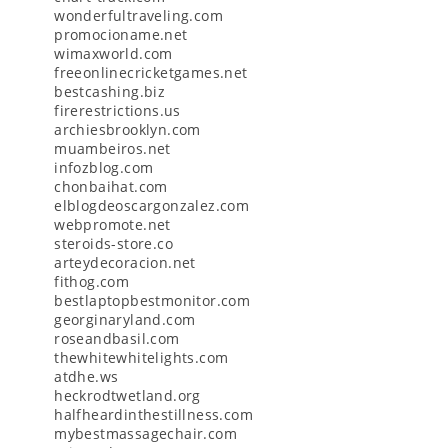
wonderfultraveling.com
promocioname.net
wimaxworld.com
freeonlinecricketgames.net
bestcashing.biz
firerestrictions.us
archiesbrooklyn.com
muambeiros.net
infozblog.com
chonbaihat.com
elblogdeoscargonzalez.com
webpromote.net
steroids-store.co
arteydecoracion.net
fithog.com
bestlaptopbestmonitor.com
georginaryland.com
roseandbasil.com
thewhitewhitelights.com
atdhe.ws
heckrodtwetland.org
halfheardinthestillness.com
mybestmassagechair.com