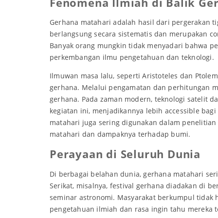
Fenomena Ilmiah di Balik Ge
Gerhana matahari adalah hasil dari pergerakan tig
berlangsung secara sistematis dan merupakan co
Banyak orang mungkin tidak menyadari bahwa peri
perkembangan ilmu pengetahuan dan teknologi.
Ilmuwan masa lalu, seperti Aristoteles dan Ptol
gerhana. Melalui pengamatan dan perhitungan 
gerhana. Pada zaman modern, teknologi satelit
kegiatan ini, menjadikannya lebih accessible bag
matahari juga sering digunakan dalam penelitia
matahari dan dampaknya terhadap bumi.
Perayaan di Seluruh Dunia
Di berbagai belahan dunia, gerhana matahari seri
Serikat, misalnya, festival gerhana diadakan di b
seminar astronomi. Masyarakat berkumpul tidak 
pengetahuan ilmiah dan rasa ingin tahu mereka 