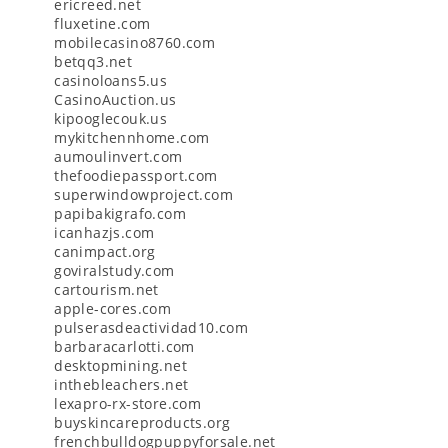
ericreed.net
fluxetine.com
mobilecasino8760.com
betqq3.net
casinoloans5.us
CasinoAuction.us
kipooglecouk.us
mykitchennhome.com
aumoulinvert.com
thefoodiepassport.com
superwindowproject.com
papibakigrafo.com
icanhazjs.com
canimpact.org
goviralstudy.com
cartourism.net
apple-cores.com
pulserasdeactividad10.com
barbaracarlotti.com
desktopmining.net
inthebleachers.net
lexapro-rx-store.com
buyskincareproducts.org
frenchbulldogpuppyforsale.net