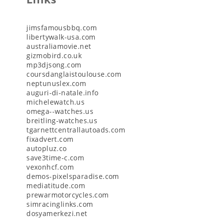
jimsfamousbbq.com
libertywalk-usa.com
australiamovie.net
gizmobird.co.uk
mp3djsong.com
coursdanglaistoulouse.com
neptunuslex.com
auguri-di-natale.info
michelewatch.us
omega--watches.us
breitling-watches.us
tgarnettcentrallautoads.com
fixadvert.com
autopluz.co
save3time-c.com
vexonhcf.com
demos-pixelsparadise.com
mediatitude.com
prewarmotorcycles.com
simracinglinks.com
dosyamerkezi.net