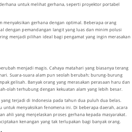
erhana untuk melihat gerhana, seperti proyektor portabel
lam menyaksikan gerhana dengan optimal. Beberapa orang
nal dengan pemandangan langit yang luas dan minim polusi
ering menjadi pilihan ideal bagi pengamat yang ingin merasakan
r berubah menjadi magis. Cahaya matahari yang biasanya terang
 hari. Suara-suara alam pun seolah berubah; burung-burung
mpak gelisah. Banyak orang yang merasakan perasaan haru dan
olah-olah terhubung dengan kekuatan alam yang lebih besar.
 yang terjadi di Indonesia pada tahun dua puluh dua belas.
entu untuk menyaksikan fenomena ini. Di beberapa daerah, acara
an ahli yang menjelaskan proses gerhana kepada masyarakat.
ciptakan kenangan yang tak terlupakan bagi banyak orang.