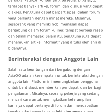
berbagai kategori konten yang tersedia. Di AsiaQQ,
terdapat banyak artikel, forum, dan diskusi yang dapat
diakses. Pengguna dapat berpartisipasi dalam forum
yang berkaitan dengan minat mereka. Misalnya,
seseorang yang memiliki hobi memasak dapat
bergabung dalam forum kuliner, tempat berbagi resep
dan teknik memasak. Selain itu, pengguna juga dapat
menemukan artikel informatif yang ditulis oleh ahli di
bidangnya.
Berinteraksi dengan Anggota Lain
Salah satu keuntungan dari bergabung dengan
AsiaQQ adalah kesempatan untuk berinteraksi dengan
anggota lain. Platform ini memungkinkan pengguna
untuk berdiskusi, memberikan pendapat, dan berbagi
pengalaman. Misalnya, seorang pekerja yang sedang
mencari cara untuk meningkatkan keterampilan
karirnya dapat bertanya di forum dan mendapatkan
jawaban dari anggota yang lebih berpengalaman.