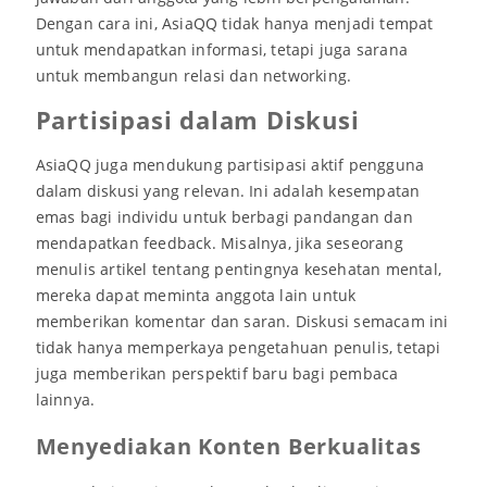
Dengan cara ini, AsiaQQ tidak hanya menjadi tempat
untuk mendapatkan informasi, tetapi juga sarana
untuk membangun relasi dan networking.
Partisipasi dalam Diskusi
AsiaQQ juga mendukung partisipasi aktif pengguna
dalam diskusi yang relevan. Ini adalah kesempatan
emas bagi individu untuk berbagi pandangan dan
mendapatkan feedback. Misalnya, jika seseorang
menulis artikel tentang pentingnya kesehatan mental,
mereka dapat meminta anggota lain untuk
memberikan komentar dan saran. Diskusi semacam ini
tidak hanya memperkaya pengetahuan penulis, tetapi
juga memberikan perspektif baru bagi pembaca
lainnya.
Menyediakan Konten Berkualitas