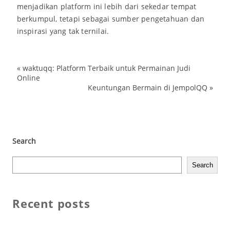
menjadikan platform ini lebih dari sekedar tempat
berkumpul, tetapi sebagai sumber pengetahuan dan
inspirasi yang tak ternilai.
«
waktuqq: Platform Terbaik untuk Permainan Judi
Online
Keuntungan Bermain di JempolQQ
»
Search
Search
Recent posts