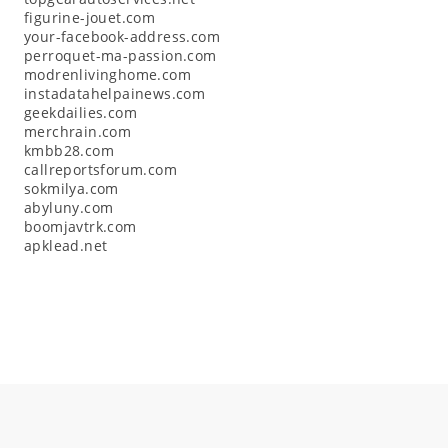
figurine-jouet.com
your-facebook-address.com
perroquet-ma-passion.com
modrenlivinghome.com
instadatahelpainews.com
geekdailies.com
merchrain.com
kmbb28.com
callreportsforum.com
sokmilya.com
abyluny.com
boomjavtrk.com
apklead.net