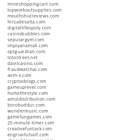
mineshoppingcart.com
topworkoutsupplies.com
mouthshutreviews.com
hirzadesalta.com
digitallifeopoly.com
casinobubbles.com
seputargym.com
impiyanamall.com
optguardian.com
totostreet.net
davilcasino.com
fraudwatchai.com
aem-x.com
cryptooblogs.com
gameuplevel.com
homethestyle.com
amuldistribution.com
borobuddur.com
wundermusic.com
gamefungames.com
25-minute-timer.com
creativefuntask.com
engrsaifulsaif.com