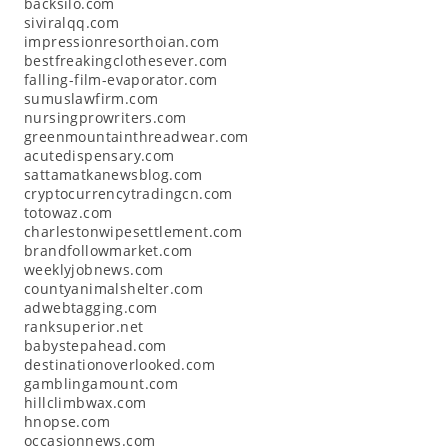
backsilo.com
siviralqq.com
impressionresorthoian.com
bestfreakingclothesever.com
falling-film-evaporator.com
sumuslawfirm.com
nursingprowriters.com
greenmountainthreadwear.com
acutedispensary.com
sattamatkanewsblog.com
cryptocurrencytradingcn.com
totowaz.com
charlestonwipesettlement.com
brandfollowmarket.com
weeklyjobnews.com
countyanimalshelter.com
adwebtagging.com
ranksuperior.net
babystepahead.com
destinationoverlooked.com
gamblingamount.com
hillclimbwax.com
hnopse.com
occasionnews.com