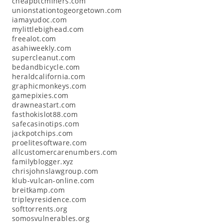
cheapbtcminers.com
unionstationtogeorgetown.com
iamayudoc.com
mylittlebighead.com
freealot.com
asahiweekly.com
supercleanut.com
bedandbicycle.com
heraldcalifornia.com
graphicmonkeys.com
gamepixies.com
drawneastart.com
fasthokislot88.com
safecasinotips.com
jackpotchips.com
proelitesoftware.com
allcustomercarenumbers.com
familyblogger.xyz
chrisjohnslawgroup.com
klub-vulcan-online.com
breitkamp.com
tripleyresidence.com
softtorrents.org
somosvulnerables.org