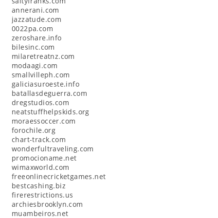
saltyfranks.com
annerani.com
jazzatude.com
0022pa.com
zeroshare.info
bilesinc.com
milaretreatnz.com
modaagi.com
smallvilleph.com
galiciasuroeste.info
batallasdeguerra.com
dregstudios.com
neatstuffhelpskids.org
moraessoccer.com
forochile.org
chart-track.com
wonderfultraveling.com
promocioname.net
wimaxworld.com
freeonlinecricketgames.net
bestcashing.biz
firerestrictions.us
archiesbrooklyn.com
muambeiros.net