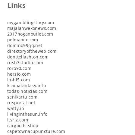
Links
mygamblingstory.com
majalahwekonews.com
2017hoganoutlet.com
pelmanec.com
domino99qq.net
directoryoftheweb.com
donttellashton.com
rush3studio.com
roro90.com
herzio.com
in-hi5.com
krainafantasy.info
todas-noticias.com
senikartu.com
rusportal.net
watty.io
livinginthesun.info
itsriz.com
cargoods.shop
capetownacupuncture.com