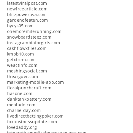
latestviralpost.com
newfreearticle.com
blitzpowerusa.com
gardenofeaten.com
hycys05.com
onemoremilerunning.com
snowboardsteez.com
instagrambioforgirls.com
cashflowxfiles.com
kmbb10.com
getxtrem.com
weactinfo.com
meshingsocial.com
thearguer.com
marketing-mobile-app.com
floralpunchcraft.com
fiasone.com
danktankbattery.com
mealudo.com
charlie-day.com
livedirectbettingpoker.com
foxbusinessupdate.com
lovedaddy.org
integrativemedicalmassageplano.com