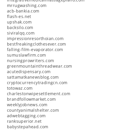
mrrugwashing.com
acb-bankia.com
flash-es.net
upshak.com
backsilo.com
siviralqq.com
impressionresorthoian.com
bestfreakingclothesever.com
falling-film-evaporator.com
sumuslawfirm.com
nursingprowriters.com
greenmountainthreadwear.com
acutedispensary.com
sattamatkanewsblog.com
cryptocurrencytradingcn.com
totowaz.com
charlestonwipesettlement.com
brandfollowmarket.com
weeklyjobnews.com
countyanimalshelter.com
adwebtagging.com
ranksuperior.net
babystepahead.com