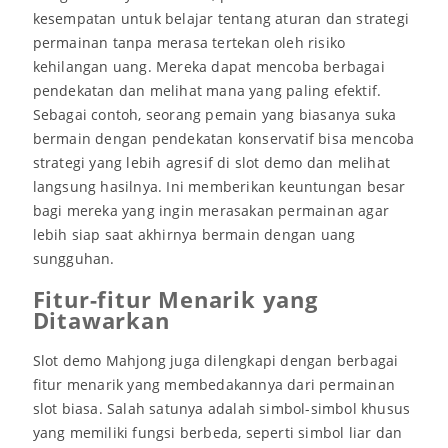
kesempatan untuk belajar tentang aturan dan strategi
permainan tanpa merasa tertekan oleh risiko
kehilangan uang. Mereka dapat mencoba berbagai
pendekatan dan melihat mana yang paling efektif.
Sebagai contoh, seorang pemain yang biasanya suka
bermain dengan pendekatan konservatif bisa mencoba
strategi yang lebih agresif di slot demo dan melihat
langsung hasilnya. Ini memberikan keuntungan besar
bagi mereka yang ingin merasakan permainan agar
lebih siap saat akhirnya bermain dengan uang
sungguhan.
Fitur-fitur Menarik yang
Ditawarkan
Slot demo Mahjong juga dilengkapi dengan berbagai
fitur menarik yang membedakannya dari permainan
slot biasa. Salah satunya adalah simbol-simbol khusus
yang memiliki fungsi berbeda, seperti simbol liar dan