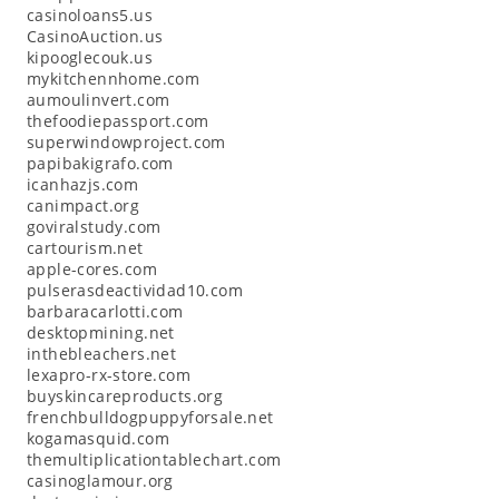
casinoloans5.us
CasinoAuction.us
kipooglecouk.us
mykitchennhome.com
aumoulinvert.com
thefoodiepassport.com
superwindowproject.com
papibakigrafo.com
icanhazjs.com
canimpact.org
goviralstudy.com
cartourism.net
apple-cores.com
pulserasdeactividad10.com
barbaracarlotti.com
desktopmining.net
inthebleachers.net
lexapro-rx-store.com
buyskincareproducts.org
frenchbulldogpuppyforsale.net
kogamasquid.com
themultiplicationtablechart.com
casinoglamour.org