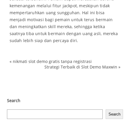
kemenangan melalui fitur jackpot, meskipun tidak
mempertaruhkan uang sungguhan. Hal ini bisa
menjadi motivasi bagi pemain untuk terus bermain
dan meningkatkan skill mereka, sehingga ketika
saatnya tiba untuk bermain dengan uang asli, mereka
sudah lebih siap dan percaya diri.
«
nikmati slot demo gratis tanpa registrasi
Strategi Terbaik di Slot Demo Maxwin
»
Search
Search