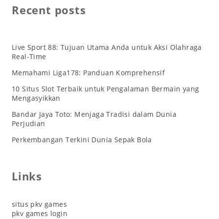
Recent posts
Live Sport 88: Tujuan Utama Anda untuk Aksi Olahraga
Real-Time
Memahami Liga178: Panduan Komprehensif
10 Situs Slot Terbaik untuk Pengalaman Bermain yang
Mengasyikkan
Bandar Jaya Toto: Menjaga Tradisi dalam Dunia
Perjudian
Perkembangan Terkini Dunia Sepak Bola
Links
situs pkv games
pkv games login