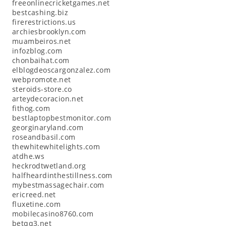
freeonlinecricketgames.net
bestcashing.biz
firerestrictions.us
archiesbrooklyn.com
muambeiros.net
infozblog.com
chonbaihat.com
elblogdeoscargonzalez.com
webpromote.net
steroids-store.co
arteydecoracion.net
fithog.com
bestlaptopbestmonitor.com
georginaryland.com
roseandbasil.com
thewhitewhitelights.com
atdhe.ws
heckrodtwetland.org
halfheardinthestillness.com
mybestmassagechair.com
ericreed.net
fluxetine.com
mobilecasino8760.com
betqq3.net