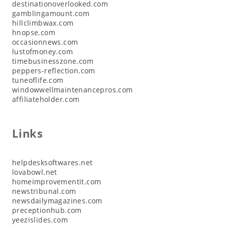
destinationoverlooked.com
gamblingamount.com
hillclimbwax.com
hnopse.com
occasionnews.com
lustofmoney.com
timebusinesszone.com
peppers-reflection.com
tuneoflife.com
windowwellmaintenancepros.com
affiliateholder.com
Links
helpdesksoftwares.net
lovabowl.net
homeimprovementit.com
newstribunal.com
newsdailymagazines.com
preceptionhub.com
yeezislides.com