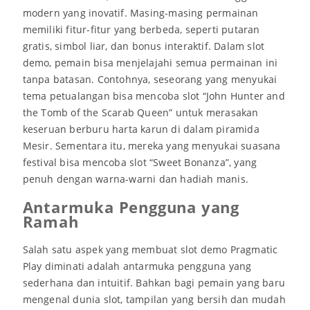
modern yang inovatif. Masing-masing permainan
memiliki fitur-fitur yang berbeda, seperti putaran
gratis, simbol liar, dan bonus interaktif. Dalam slot
demo, pemain bisa menjelajahi semua permainan ini
tanpa batasan. Contohnya, seseorang yang menyukai
tema petualangan bisa mencoba slot “John Hunter and
the Tomb of the Scarab Queen” untuk merasakan
keseruan berburu harta karun di dalam piramida
Mesir. Sementara itu, mereka yang menyukai suasana
festival bisa mencoba slot “Sweet Bonanza”, yang
penuh dengan warna-warni dan hadiah manis.
Antarmuka Pengguna yang
Ramah
Salah satu aspek yang membuat slot demo Pragmatic
Play diminati adalah antarmuka pengguna yang
sederhana dan intuitif. Bahkan bagi pemain yang baru
mengenal dunia slot, tampilan yang bersih dan mudah