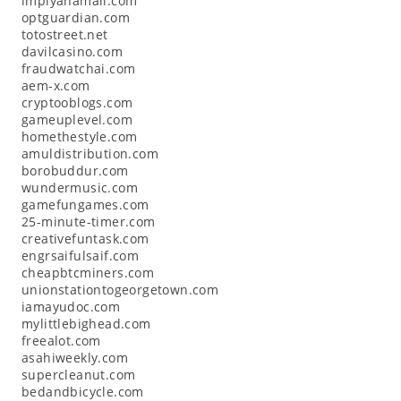
impiyanamall.com
optguardian.com
totostreet.net
davilcasino.com
fraudwatchai.com
aem-x.com
cryptooblogs.com
gameuplevel.com
homethestyle.com
amuldistribution.com
borobuddur.com
wundermusic.com
gamefungames.com
25-minute-timer.com
creativefuntask.com
engrsaifulsaif.com
cheapbtcminers.com
unionstationtogeorgetown.com
iamayudoc.com
mylittlebighead.com
freealot.com
asahiweekly.com
supercleanut.com
bedandbicycle.com