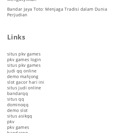
Bandar Jaya Toto: Menjaga Tradisi dalam Dunia
Perjudian
Links
situs pkv games
pkv games login
situs pkv games
judi qq online
demo mahjong
slot gacor hari ini
situs judi online
bandarqq
situs qq
dominoqq
demo slot
situs asikqq
pkv
pkv games
bandarqq