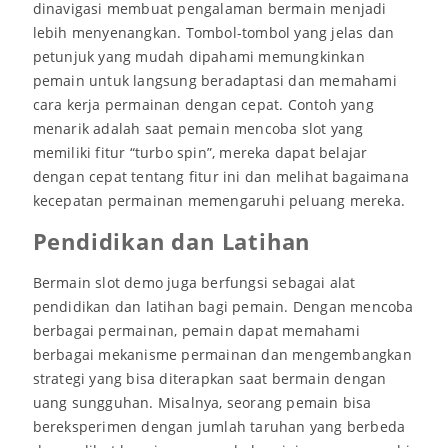
dinavigasi membuat pengalaman bermain menjadi
lebih menyenangkan. Tombol-tombol yang jelas dan
petunjuk yang mudah dipahami memungkinkan
pemain untuk langsung beradaptasi dan memahami
cara kerja permainan dengan cepat. Contoh yang
menarik adalah saat pemain mencoba slot yang
memiliki fitur “turbo spin”, mereka dapat belajar
dengan cepat tentang fitur ini dan melihat bagaimana
kecepatan permainan memengaruhi peluang mereka.
Pendidikan dan Latihan
Bermain slot demo juga berfungsi sebagai alat
pendidikan dan latihan bagi pemain. Dengan mencoba
berbagai permainan, pemain dapat memahami
berbagai mekanisme permainan dan mengembangkan
strategi yang bisa diterapkan saat bermain dengan
uang sungguhan. Misalnya, seorang pemain bisa
bereksperimen dengan jumlah taruhan yang berbeda