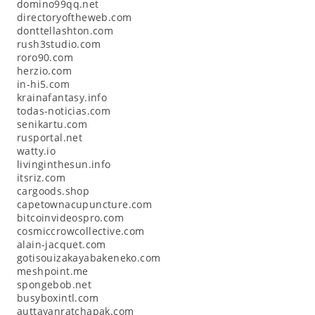
domino99qq.net
directoryoftheweb.com
donttellashton.com
rush3studio.com
roro90.com
herzio.com
in-hi5.com
krainafantasy.info
todas-noticias.com
senikartu.com
rusportal.net
watty.io
livinginthesun.info
itsriz.com
cargoods.shop
capetownacupuncture.com
bitcoinvideospro.com
cosmiccrowcollective.com
alain-jacquet.com
gotisouizakayabakeneko.com
meshpoint.me
spongebob.net
busyboxintl.com
auttayanratchapak.com