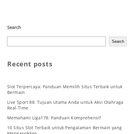
Search
Search
Recent posts
Slot Terpercaya: Panduan Memilih Situs Terbaik untuk
Bermain
Live Sport 88: Tujuan Utama Anda untuk Aksi Olahraga
Real-Time
Memahami Liga178: Panduan Komprehensif
10 Situs Slot Terbaik untuk Pengalaman Bermain yang
Mengasyikkan