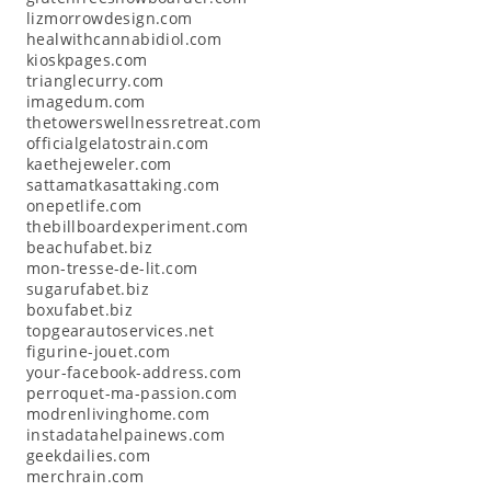
lizmorrowdesign.com
healwithcannabidiol.com
kioskpages.com
trianglecurry.com
imagedum.com
thetowerswellnessretreat.com
officialgelatostrain.com
kaethejeweler.com
sattamatkasattaking.com
onepetlife.com
thebillboardexperiment.com
beachufabet.biz
mon-tresse-de-lit.com
sugarufabet.biz
boxufabet.biz
topgearautoservices.net
figurine-jouet.com
your-facebook-address.com
perroquet-ma-passion.com
modrenlivinghome.com
instadatahelpainews.com
geekdailies.com
merchrain.com