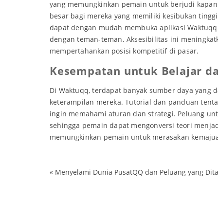
yang memungkinkan pemain untuk berjudi kapan sa
besar bagi mereka yang memiliki kesibukan tinggi
dapat dengan mudah membuka aplikasi Waktuqq s
dengan teman-teman. Aksesibilitas ini mening
mempertahankan posisi kompetitif di pasar.
Kesempatan untuk Belajar d
Di Waktuqq, terdapat banyak sumber daya yang 
keterampilan mereka. Tutorial dan panduan ten
ingin memahami aturan dan strategi. Peluang untu
sehingga pemain dapat mengonversi teori menjad
memungkinkan pemain untuk merasakan kemajuan
«
Menyelami Dunia PusatQQ dan Peluang yang Dit