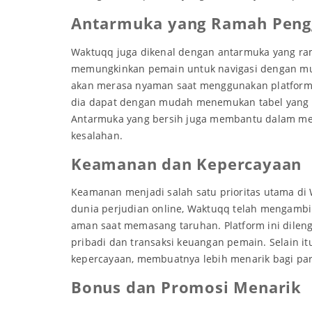
Antarmuka yang Ramah Peng
Waktuqq juga dikenal dengan antarmuka yang ram
memungkinkan pemain untuk navigasi dengan m
akan merasa nyaman saat menggunakan platform i
dia dapat dengan mudah menemukan tabel yang 
Antarmuka yang bersih juga membantu dalam m
kesalahan.
Keamanan dan Kepercayaan
Keamanan menjadi salah satu prioritas utama di
dunia perjudian online, Waktuqq telah mengamb
aman saat memasang taruhan. Platform ini dileng
pribadi dan transaksi keuangan pemain. Selain it
kepercayaan, membuatnya lebih menarik bagi pa
Bonus dan Promosi Menarik