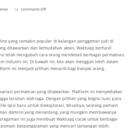
on
ames
Comments Off
Menggali
Keunggulan
Waktuqq
dalam
Dunia
line yang semakin populer di kalangan penggemar judi di
Perjudian
ng ditawarkan dan kemudahan akses, Waktuqq berhasil
ine telah mengubah cara orang menikmati berbagai permainan,
 industri ini. Di bawah ini, kita akan menggali lebih dalam
rm ini menjadi pilihan menarik bagi banyak orang.
 variasi permainan yang ditawarkan. Platform ini menyediakan
gga taruhan olahraga. Dengan pilihan yang begitu luas, para
iki opsi baru untuk dieksplorasi. Misalnya, seorang pemain
ainan domino yang menantang, yang mungkin membawanya
ragaman ini juga membuat Waktuqq cocok untuk berbagai
n pemain berpengalaman yang mencari tantangan lebih.