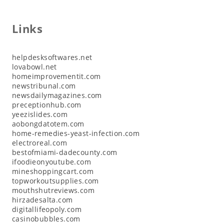
Links
helpdesksoftwares.net
lovabowl.net
homeimprovementit.com
newstribunal.com
newsdailymagazines.com
preceptionhub.com
yeezislides.com
aobongdatotem.com
home-remedies-yeast-infection.com
electroreal.com
bestofmiami-dadecounty.com
ifoodieonyoutube.com
mineshoppingcart.com
topworkoutsupplies.com
mouthshutreviews.com
hirzadesalta.com
digitallifeopoly.com
casinobubbles.com