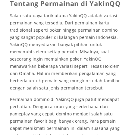
Tentang Permainan di YakinQQ
Salah satu daya tarik utama YakinQQ adalah variasi
permainan yang tersedia. Dari permainan kartu
tradisional seperti poker hingga permainan domino
yang sangat populer di kalangan pemain Indonesia,
YakinQQ menyediakan banyak pilihan untuk
memenuhi selera setiap pemain. Misalnya, saat
seseorang ingin memainkan poker, YakinQQ
menawarkan beberapa variasi seperti Texas Hold’em
dan Omaha. Hal ini memberikan pengalaman yang
berbeda untuk pemain yang mungkin sudah familiar
dengan salah satu jenis permainan tersebut.
Permainan domino di YakinQQ juga patut mendapat
perhatian. Dengan aturan yang sederhana dan
gameplay yang cepat, domino menjadi salah satu
permainan favorit bagi banyak orang. Para pemain
dapat menikmati permainan ini dalam suasana yang