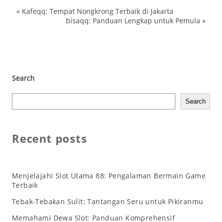
«
Kafeqq: Tempat Nongkrong Terbaik di Jakarta
bisaqq: Panduan Lengkap untuk Pemula
»
Search
Search
Recent posts
Menjelajahi Slot Utama 88: Pengalaman Bermain Game
Terbaik
Tebak-Tebakan Sulit: Tantangan Seru untuk Pikiranmu
Memahami Dewa Slot: Panduan Komprehensif