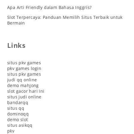
Apa Arti Friendly dalam Bahasa Inggris?
Slot Terpercaya: Panduan Memilih Situs Terbaik untuk
Bermain
Links
situs pkv games
pkv games login
situs pkv games
judi qq online
demo mahjong
slot gacor hari ini
situs judi online
bandarqq
situs qq
dominoqq
demo slot
situs asikqq
pkv