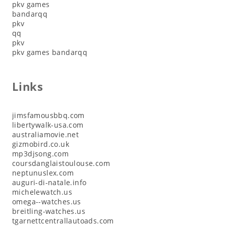
pkv games
bandarqq
pkv
qq
pkv
pkv games bandarqq
Links
jimsfamousbbq.com
libertywalk-usa.com
australiamovie.net
gizmobird.co.uk
mp3djsong.com
coursdanglaistoulouse.com
neptunuslex.com
auguri-di-natale.info
michelewatch.us
omega--watches.us
breitling-watches.us
tgarnettcentrallautoads.com