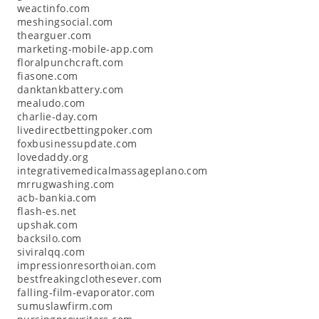
weactinfo.com
meshingsocial.com
thearguer.com
marketing-mobile-app.com
floralpunchcraft.com
fiasone.com
danktankbattery.com
mealudo.com
charlie-day.com
livedirectbettingpoker.com
foxbusinessupdate.com
lovedaddy.org
integrativemedicalmassageplano.com
mrrugwashing.com
acb-bankia.com
flash-es.net
upshak.com
backsilo.com
siviralqq.com
impressionresorthoian.com
bestfreakingclothesever.com
falling-film-evaporator.com
sumuslawfirm.com