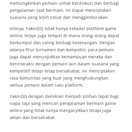
memungkinkan pemain untuk berdiskusi dan berbagi
pengalaman saat bermain. Ini dapat menciptakan
suasana yang lebih sosial dan menggembirakan.
Intinya, YakinQQ tidak hanya sekadar platform game
online, tetapi juga tempat di mana orang-orang dapat
berkumpul dan saling berbagi kesenangan. Dengan
adanya fitur turnamen dan kompetisi, para pemain
juga dapat menunjukkan kemampuan mereka dan
berinteraksi dengan pemain lain dalam suasana yang
kompetitif tetapi tetap bersahabat. Ini menciptakan
rasa komunitas yang kuat yang menghubungkan
semua pemain dalam satu platform.
YakinQQ dengan demikian menjadi pilihan tepat bagi
siapa saja yang mencari pengalaman bermain game
online yang tidak hanya mengasyikkan tetapi juga
aman dan bersahabat.