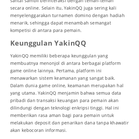
santai sambil berinteraksi dengan teman-teman
secara online. Selain itu, YakinQQ juga sering kali
menyelenggarakan turnamen domino dengan hadiah
menarik, sehingga dapat menambah semangat
kompetisi di antara para pemain.
Keunggulan YakinQQ
YakinQQ memiliki beberapa keunggulan yang
membuatnya menonjol di antara berbagai platform
game online lainnya. Pertama, platform ini
menawarkan sistem keamanan yang sangat baik.
Dalam dunia game online, keamanan merupakan hal
yang utama. YakinQQ menjamin bahwa semua data
pribadi dan transaksi keuangan para pemain akan
dilindungi dengan teknologi enkripsi tinggi. Hal ini
memberikan rasa aman bagi para pemain untuk
melakukan deposit dan penarikan dana tanpa khawatir
akan kebocoran informasi.