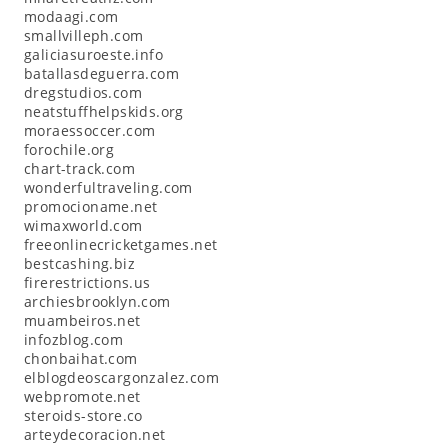
modaagi.com
smallvilleph.com
galiciasuroeste.info
batallasdeguerra.com
dregstudios.com
neatstuffhelpskids.org
moraessoccer.com
forochile.org
chart-track.com
wonderfultraveling.com
promocioname.net
wimaxworld.com
freeonlinecricketgames.net
bestcashing.biz
firerestrictions.us
archiesbrooklyn.com
muambeiros.net
infozblog.com
chonbaihat.com
elblogdeoscargonzalez.com
webpromote.net
steroids-store.co
arteydecoracion.net