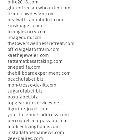
blife2016.com
glutenfreesnowboarder.com
lizmorrowdesign.com
healwithcannabidiol.com
kioskpages.com
trianglecurry.com
imagedum.com
thetowerswellnessretreat.com
officialgelatostrain.com
kaethejeweler.com
sattamatkasattaking.com
onepetlife.com
thebillboardexperiment.com
beachufabet.biz
mon-tresse-de-lit.com
sugarufabet.biz
boxufabet.biz
topgearautoservices.net
figurine-jouet.com
your-facebook-address.com
perroquet-ma-passion.com
modrenlivinghome.com
instadatahelpainews.com
geekdailies.com