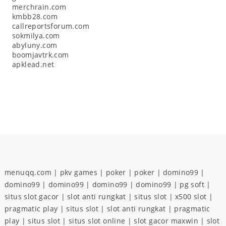
merchrain.com
kmbb28.com
callreportsforum.com
sokmilya.com
abyluny.com
boomjavtrk.com
apklead.net
menuqq.com
|
pkv games
|
poker
|
poker
|
domino99
|
domino99
|
domino99
|
domino99
|
domino99
|
pg soft
|
situs slot gacor
|
slot anti rungkat
|
situs slot
|
x500 slot
|
pragmatic play
|
situs slot
|
slot anti rungkat
|
pragmatic
play
|
situs slot
|
situs slot online
|
slot gacor maxwin
|
slot