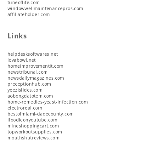
tuneoflife.com
windowwellmaintenancepros.com
affiliateholder.com
Links
helpdesksoftwares.net
lovabowl.net
homeimprovementit.com
newstribunal.com
newsdailymagazines.com
preceptionhub.com
yeezislides.com
aobongdatotem.com
home-remedies-yeast-infection.com
electroreal.com
bestofmiami-dadecounty.com
ifoodieonyoutube.com
mineshoppingcart.com
topworkoutsupplies.com
mouthshutreviews.com