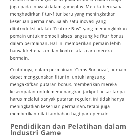
juga pada inovasi dalam gameplay. Mereka berusaha
menghadirkan fitur-fitur baru yang meningkatkan
keseruan permainan. Salah satu inovasi yang
diintroduksi adalah “Feature Buy”, yang memungkinkan
pemain untuk membeli akses langsung ke fitur bonus
dalam permainan. Hal ini memberikan pemain lebih
banyak kebebasan dan kontrol atas cara mereka
bermain.
Contohnya, dalam permainan “Gems Bonanza”, pemain
dapat menggunakan fitur ini untuk langsung
mengaktifkan putaran bonus, memberikan mereka
kesempatan untuk memenangkan jackpot besar tanpa
harus melalui banyak putaran reguler. Ini tidak hanya
meningkatkan keseruan permainan, tetapi juga
memberikan nilai tambahan bagi para pemain.
Pendidikan dan Pelatihan dalam
Industri Game