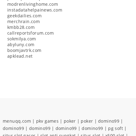
modrenlivinghome.com
instadatahelpainews.com
geekdailies.com
merchrain.com
kmbb28.com
callreportsforum.com
sokmilya.com
abyluny.com
boomjavtrk.com
apklead.net
menuqq.com
|
pkv games
|
poker
|
poker
|
domino99
|
domino99
|
domino99
|
domino99
|
domino99
|
pg soft
|
situs slot gacor
|
slot anti rungkat
|
situs slot
|
x500 slot
|