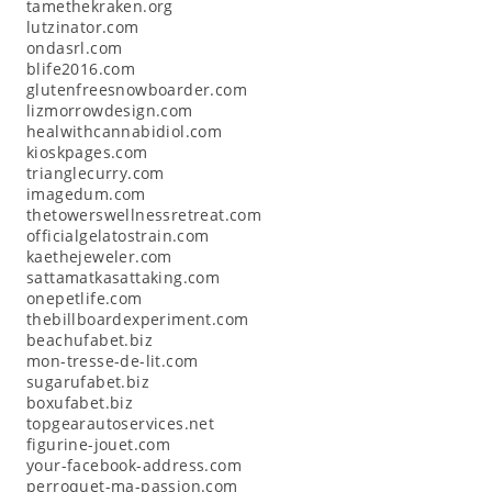
tamethekraken.org
lutzinator.com
ondasrl.com
blife2016.com
glutenfreesnowboarder.com
lizmorrowdesign.com
healwithcannabidiol.com
kioskpages.com
trianglecurry.com
imagedum.com
thetowerswellnessretreat.com
officialgelatostrain.com
kaethejeweler.com
sattamatkasattaking.com
onepetlife.com
thebillboardexperiment.com
beachufabet.biz
mon-tresse-de-lit.com
sugarufabet.biz
boxufabet.biz
topgearautoservices.net
figurine-jouet.com
your-facebook-address.com
perroquet-ma-passion.com