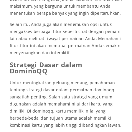
maksimum, yang berguna untuk membantu Anda
menentukan berapa banyak yang ingin dipertaruhkan.
Selain itu, Anda juga akan menemukan opsi untuk
mengakses berbagai fitur seperti chat dengan pemain
lain atau melihat riwayat permainan Anda. Memahami
fitur-fitur ini akan membuat permainan Anda semakin
menyenangkan dan interaktif.
Strategi Dasar dalam
DominoQQ
Untuk meningkatkan peluang menang, pemahaman
tentang strategi dasar dalam permainan dominoqq
sangatlah penting. Salah satu strategi yang umum
digunakan adalah memahami nilai dari kartu yang
dimiliki. Di dominoqq, kartu memiliki nilai yang
berbeda-beda, dan tujuan utama adalah memiliki
kombinasi kartu yang lebih tinggi dibandingkan lawan.