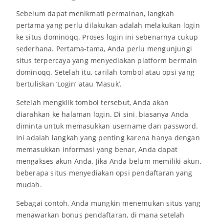
Sebelum dapat menikmati permainan, langkah
pertama yang perlu dilakukan adalah melakukan login
ke situs dominoqq. Proses login ini sebenarnya cukup
sederhana. Pertama-tama, Anda perlu mengunjungi
situs terpercaya yang menyediakan platform bermain
dominoqq. Setelah itu, carilah tombol atau opsi yang
bertuliskan ‘Login’ atau ‘Masuk’.
Setelah mengklik tombol tersebut, Anda akan
diarahkan ke halaman login. Di sini, biasanya Anda
diminta untuk memasukkan username dan password.
Ini adalah langkah yang penting karena hanya dengan
memasukkan informasi yang benar, Anda dapat
mengakses akun Anda. Jika Anda belum memiliki akun,
beberapa situs menyediakan opsi pendaftaran yang
mudah.
Sebagai contoh, Anda mungkin menemukan situs yang
menawarkan bonus pendaftaran, di mana setelah