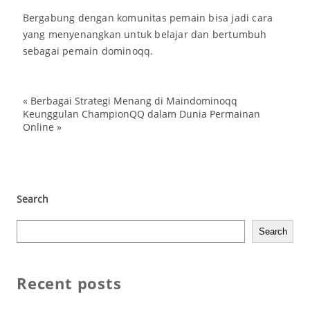
Bergabung dengan komunitas pemain bisa jadi cara
yang menyenangkan untuk belajar dan bertumbuh
sebagai pemain dominoqq.
«
Berbagai Strategi Menang di Maindominoqq
Keunggulan ChampionQQ dalam Dunia Permainan
Online
»
Search
Search
Recent posts