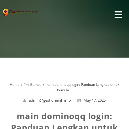
Skip
to
content
Home
Pkv Games
main dominoqq login: Panduan Lengkap untuk
Pemula
admin@gestioneinh.info
May 17, 2025
main dominoqq login:
Panduan Lengkap untuk