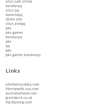
situs judi online
bandarqq
situs qq
dominoqq
demo slot
situs asikqq
pkv
pkv games
bandarqq
pkv
qq
pkv
pkv games bandarqq
Links
jimsfamousbbq.com
libertywalk-usa.com
australiamovie.net
gizmobird.co.uk
mp3djsong.com