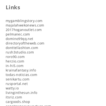
Links
mygamblingstory.com
majalahwekonews.com
2017hoganoutlet.com
pelmanec.com
domino99qq.net
directoryoftheweb.com
donttellashton.com
rush3studio.com
roro90.com
herzio.com
in-hi5.com
krainafantasy.info
todas-noticias.com
senikartu.com
rusportal.net
watty.io
livinginthesun.info
itsriz.com
cargoods.shop