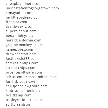
cheapbtcminers.com
unionstationtogeorgetown.com
iamayudoc.com
mylittlebighead.com
freealot.com
asahiweekly.com
supercleanut.com
bedandbicycle.com
heraldcalifornia.com
graphicmonkeys.com
gamepixies.com
drawneastart.com
fasthokislot88.com
safecasinotips.com
jackpotchips.com
proelitesoftware.com
allcustomercarenumbers.com
familyblogger.xyz
chrisjohnslawgroup.com
klub-vulcan-online.com
breitkamp.com
tripleyresidence.com
softtorrents.org