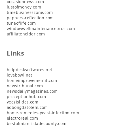
occasionnews.com
lustofmoney.com
timebusinesszone.com
peppers-reflection.com
tuneoflife.com
windowwellmaintenancepros.com
affiliateholder.com
Links
helpdesksoftwares.net
lovabowl.net
homeimprovementit.com
newstribunal.com
newsdailymagazines.com
preceptionhub.com
yeezislides.com
aobongdatotem.com
home-remedies-yeast-infection.com
electroreal.com
bestofmiami-dadecounty.com