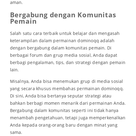
aman.
Bergabung dengan Komunitas
Pemain
Salah satu cara terbaik untuk belajar dan mengasah
keterampilan dalam permainan dominoqq adalah
dengan bergabung dalam komunitas pemain. Di
berbagai forum dan grup media sosial, Anda dapat
berbagi pengalaman, tips, dan strategi dengan pemain
lain.
Misalnya, Anda bisa menemukan grup di media sosial
yang secara khusus membahas permainan dominoqq.
Di sini, Anda bisa bertanya seputar strategi atau
bahkan berbagi momen menarik dari permainan Anda.
Bergabung dalam komunitas seperti ini tidak hanya
menambah pengetahuan, tetapi juga memperkenalkan
Anda kepada orang-orang baru dengan minat yang
sama.