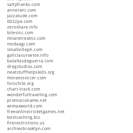
saltyfranks.com
annerani.com
jazzatude.com
0022pa.com
zeroshare.info
bilesinc.com
milaretreatnz.com
modaagi.com
smallvilleph.com
galiciasuroeste.info
batallasdeguerra.com
dregstudios.com
neatstuffhelpskids.org
moraessoccer.com
forochile.org
chart-track.com
wonderfultraveling.com
promocioname.net
wimaxworld.com
freeonlinecricketgames.net
bestcashing.biz
firerestrictions.us
archiesbrooklyn.com