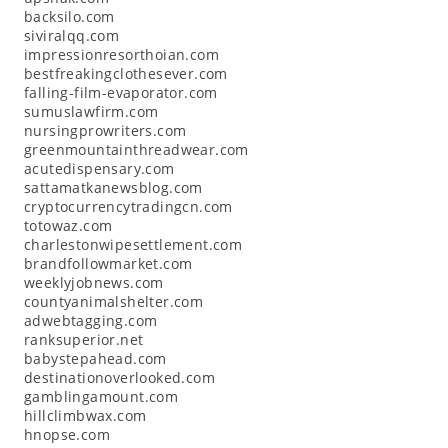
backsilo.com
siviralqq.com
impressionresorthoian.com
bestfreakingclothesever.com
falling-film-evaporator.com
sumuslawfirm.com
nursingprowriters.com
greenmountainthreadwear.com
acutedispensary.com
sattamatkanewsblog.com
cryptocurrencytradingcn.com
totowaz.com
charlestonwipesettlement.com
brandfollowmarket.com
weeklyjobnews.com
countyanimalshelter.com
adwebtagging.com
ranksuperior.net
babystepahead.com
destinationoverlooked.com
gamblingamount.com
hillclimbwax.com
hnopse.com