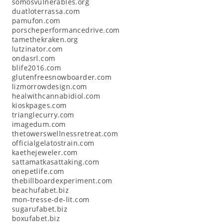
somosvulnerables.org
duatloterrassa.com
pamufon.com
porscheperformancedrive.com
tamethekraken.org
lutzinator.com
ondasrl.com
blife2016.com
glutenfreesnowboarder.com
lizmorrowdesign.com
healwithcannabidiol.com
kioskpages.com
trianglecurry.com
imagedum.com
thetowerswellnessretreat.com
officialgelatostrain.com
kaethejeweler.com
sattamatkasattaking.com
onepetlife.com
thebillboardexperiment.com
beachufabet.biz
mon-tresse-de-lit.com
sugarufabet.biz
boxufabet.biz