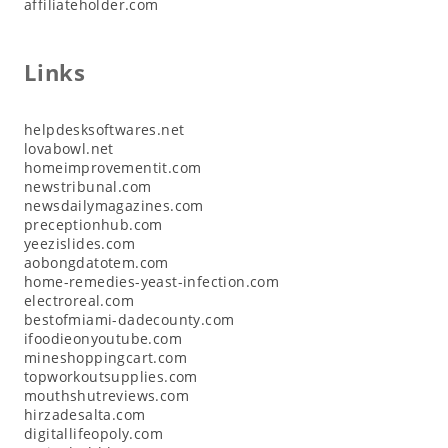
affiliateholder.com
Links
helpdesksoftwares.net
lovabowl.net
homeimprovementit.com
newstribunal.com
newsdailymagazines.com
preceptionhub.com
yeezislides.com
aobongdatotem.com
home-remedies-yeast-infection.com
electroreal.com
bestofmiami-dadecounty.com
ifoodieonyoutube.com
mineshoppingcart.com
topworkoutsupplies.com
mouthshutreviews.com
hirzadesalta.com
digitallifeopoly.com