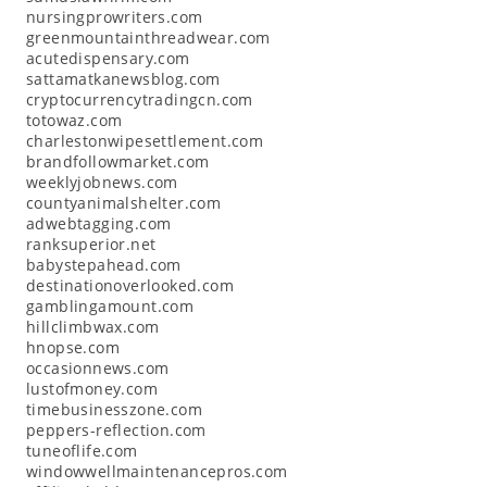
nursingprowriters.com
greenmountainthreadwear.com
acutedispensary.com
sattamatkanewsblog.com
cryptocurrencytradingcn.com
totowaz.com
charlestonwipesettlement.com
brandfollowmarket.com
weeklyjobnews.com
countyanimalshelter.com
adwebtagging.com
ranksuperior.net
babystepahead.com
destinationoverlooked.com
gamblingamount.com
hillclimbwax.com
hnopse.com
occasionnews.com
lustofmoney.com
timebusinesszone.com
peppers-reflection.com
tuneoflife.com
windowwellmaintenancepros.com