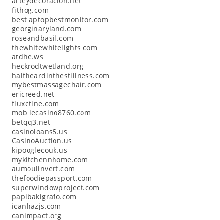
arteydecoracion.net
fithog.com
bestlaptopbestmonitor.com
georginaryland.com
roseandbasil.com
thewhitewhitelights.com
atdhe.ws
heckrodtwetland.org
halfheardinthestillness.com
mybestmassagechair.com
ericreed.net
fluxetine.com
mobilecasino8760.com
betqq3.net
casinoloans5.us
CasinoAuction.us
kipooglecouk.us
mykitchennhome.com
aumoulinvert.com
thefoodiepassport.com
superwindowproject.com
papibakigrafo.com
icanhazjs.com
canimpact.org