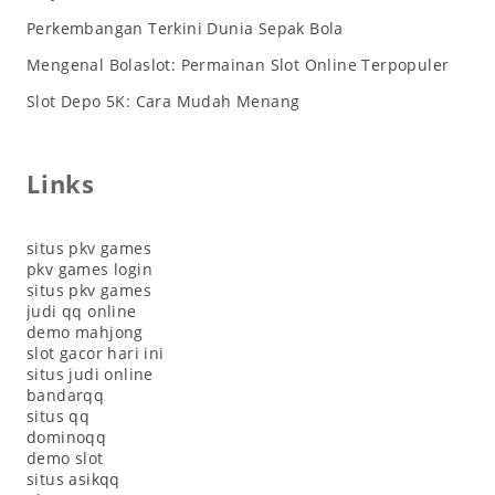
Perkembangan Terkini Dunia Sepak Bola
Mengenal Bolaslot: Permainan Slot Online Terpopuler
Slot Depo 5K: Cara Mudah Menang
Links
situs pkv games
pkv games login
situs pkv games
judi qq online
demo mahjong
slot gacor hari ini
situs judi online
bandarqq
situs qq
dominoqq
demo slot
situs asikqq