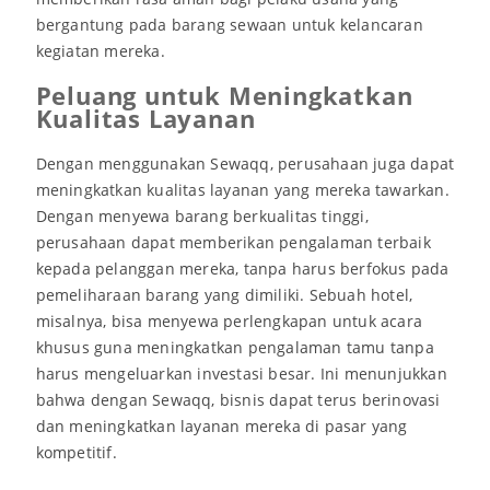
bergantung pada barang sewaan untuk kelancaran
kegiatan mereka.
Peluang untuk Meningkatkan
Kualitas Layanan
Dengan menggunakan Sewaqq, perusahaan juga dapat
meningkatkan kualitas layanan yang mereka tawarkan.
Dengan menyewa barang berkualitas tinggi,
perusahaan dapat memberikan pengalaman terbaik
kepada pelanggan mereka, tanpa harus berfokus pada
pemeliharaan barang yang dimiliki. Sebuah hotel,
misalnya, bisa menyewa perlengkapan untuk acara
khusus guna meningkatkan pengalaman tamu tanpa
harus mengeluarkan investasi besar. Ini menunjukkan
bahwa dengan Sewaqq, bisnis dapat terus berinovasi
dan meningkatkan layanan mereka di pasar yang
kompetitif.