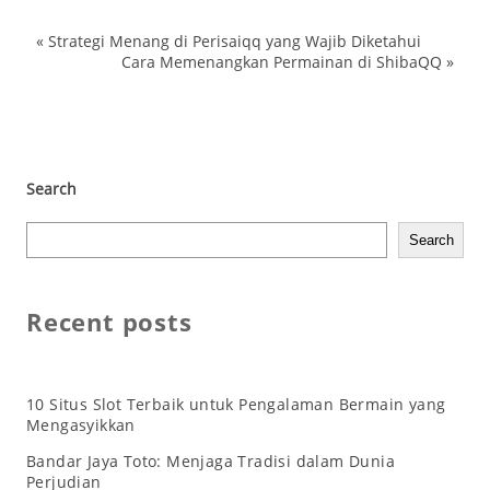
«
Strategi Menang di Perisaiqq yang Wajib Diketahui
Cara Memenangkan Permainan di ShibaQQ
»
Search
Search
Recent posts
10 Situs Slot Terbaik untuk Pengalaman Bermain yang
Mengasyikkan
Bandar Jaya Toto: Menjaga Tradisi dalam Dunia
Perjudian