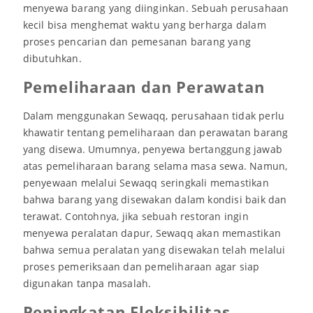
menyewa barang yang diinginkan. Sebuah perusahaan
kecil bisa menghemat waktu yang berharga dalam
proses pencarian dan pemesanan barang yang
dibutuhkan.
Pemeliharaan dan Perawatan
Dalam menggunakan Sewaqq, perusahaan tidak perlu
khawatir tentang pemeliharaan dan perawatan barang
yang disewa. Umumnya, penyewa bertanggung jawab
atas pemeliharaan barang selama masa sewa. Namun,
penyewaan melalui Sewaqq seringkali memastikan
bahwa barang yang disewakan dalam kondisi baik dan
terawat. Contohnya, jika sebuah restoran ingin
menyewa peralatan dapur, Sewaqq akan memastikan
bahwa semua peralatan yang disewakan telah melalui
proses pemeriksaan dan pemeliharaan agar siap
digunakan tanpa masalah.
Peningkatan Fleksibilitas