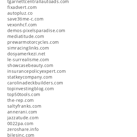
tgarnettcentrallautoads.com
fixadvert.com
autopluz.co
save3time-c.com
vexonhcf.com
demos-pixelsparadise.com
mediatitude.com
prewarmotorcycles.com
simracinglinks.com
dosyamerkezi.net
le-surrealisme.com
showcasebeauty.com
insurancepolicyexpert.com
statkeycompany.com
carolinadeckbuilders.com
topinvestingblog.com
top50tools.com
the-rep.com
saltyfranks.com
annerani.com
jazzatude.com
0022pa.com
zeroshare.info
bilesinc.com