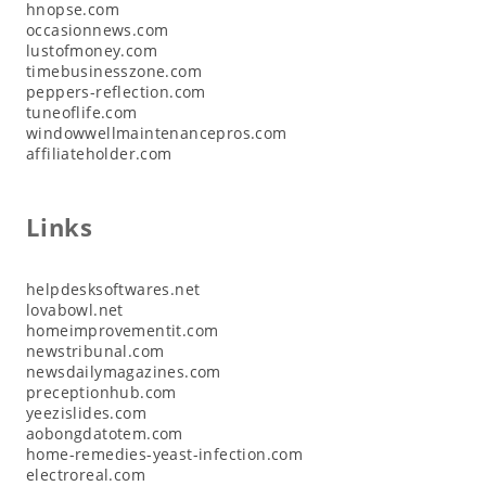
hnopse.com
occasionnews.com
lustofmoney.com
timebusinesszone.com
peppers-reflection.com
tuneoflife.com
windowwellmaintenancepros.com
affiliateholder.com
Links
helpdesksoftwares.net
lovabowl.net
homeimprovementit.com
newstribunal.com
newsdailymagazines.com
preceptionhub.com
yeezislides.com
aobongdatotem.com
home-remedies-yeast-infection.com
electroreal.com