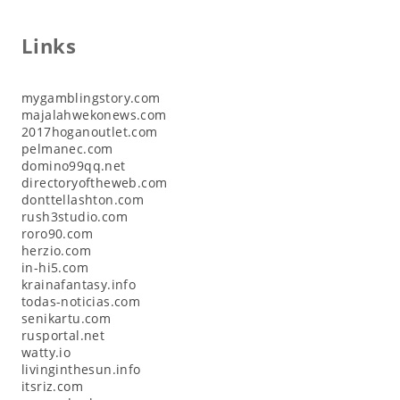
Links
mygamblingstory.com
majalahwekonews.com
2017hoganoutlet.com
pelmanec.com
domino99qq.net
directoryoftheweb.com
donttellashton.com
rush3studio.com
roro90.com
herzio.com
in-hi5.com
krainafantasy.info
todas-noticias.com
senikartu.com
rusportal.net
watty.io
livinginthesun.info
itsriz.com