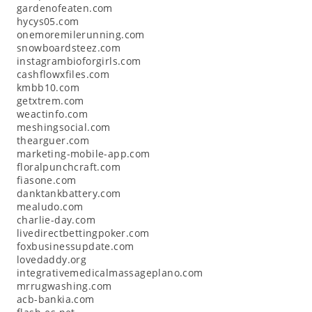
gardenofeaten.com
hycys05.com
onemoremilerunning.com
snowboardsteez.com
instagrambioforgirls.com
cashflowxfiles.com
kmbb10.com
getxtrem.com
weactinfo.com
meshingsocial.com
thearguer.com
marketing-mobile-app.com
floralpunchcraft.com
fiasone.com
danktankbattery.com
mealudo.com
charlie-day.com
livedirectbettingpoker.com
foxbusinessupdate.com
lovedaddy.org
integrativemedicalmassageplano.com
mrrugwashing.com
acb-bankia.com