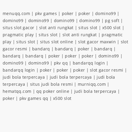
menuqq.com
|
pkv games
|
poker
|
poker
|
domino99
|
domino99
|
domino99
|
domino99
|
domino99
|
pg soft
|
situs slot gacor
|
slot anti rungkat
|
situs slot
|
x500 slot
|
pragmatic play
|
situs slot
|
slot anti rungkat
|
pragmatic
play
|
situs slot
|
situs slot online
|
slot gacor maxwin
|
slot
gacor resmi
|
bandarq
|
bandarq
|
poker
|
bandarq
|
bandarq
|
bandarq
|
poker
|
poker
|
poker
|
domino99
|
domino99
|
domino99
|
pkv qq
|
bandarqq login
|
bandarqq login
|
poker
|
poker
|
poker
|
slot gacor resmi
|
judi bola terpercaya
|
judi bola terpercaya
|
judi bola
terpercaya
|
situs judi bola resmi
|
murniqq.com
|
hematqq.com
|
qq poker online
|
judi bola terpercaya
|
poker
|
pkv games qq
|
x500 slot