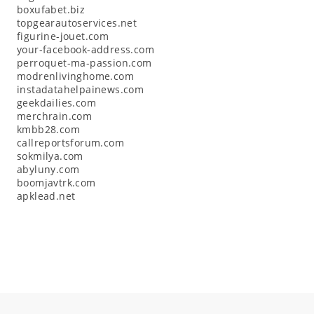
boxufabet.biz
topgearautoservices.net
figurine-jouet.com
your-facebook-address.com
perroquet-ma-passion.com
modrenlivinghome.com
instadatahelpainews.com
geekdailies.com
merchrain.com
kmbb28.com
callreportsforum.com
sokmilya.com
abyluny.com
boomjavtrk.com
apklead.net