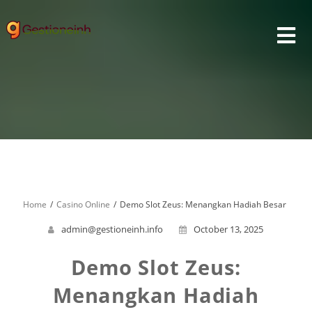
Skip
to
content
Home
Casino Online
Demo Slot Zeus: Menangkan Hadiah Besar
admin@gestioneinh.info
October 13, 2025
Demo Slot Zeus:
Menangkan Hadiah