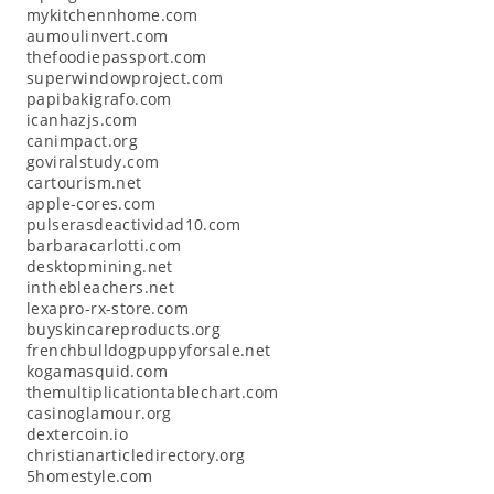
mykitchennhome.com
aumoulinvert.com
thefoodiepassport.com
superwindowproject.com
papibakigrafo.com
icanhazjs.com
canimpact.org
goviralstudy.com
cartourism.net
apple-cores.com
pulserasdeactividad10.com
barbaracarlotti.com
desktopmining.net
inthebleachers.net
lexapro-rx-store.com
buyskincareproducts.org
frenchbulldogpuppyforsale.net
kogamasquid.com
themultiplicationtablechart.com
casinoglamour.org
dextercoin.io
christianarticledirectory.org
5homestyle.com