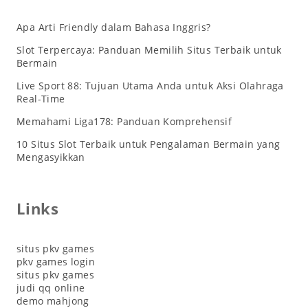
Apa Arti Friendly dalam Bahasa Inggris?
Slot Terpercaya: Panduan Memilih Situs Terbaik untuk
Bermain
Live Sport 88: Tujuan Utama Anda untuk Aksi Olahraga
Real-Time
Memahami Liga178: Panduan Komprehensif
10 Situs Slot Terbaik untuk Pengalaman Bermain yang
Mengasyikkan
Links
situs pkv games
pkv games login
situs pkv games
judi qq online
demo mahjong