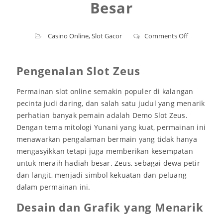
Besar
on
Casino Online
,
Slot Gacor
Comments Off
Demo
Slot
Zeus:
Pengenalan Slot Zeus
Menangkan
Hadiah
Permainan slot online semakin populer di kalangan
Besar
pecinta judi daring, dan salah satu judul yang menarik
perhatian banyak pemain adalah Demo Slot Zeus.
Dengan tema mitologi Yunani yang kuat, permainan ini
menawarkan pengalaman bermain yang tidak hanya
mengasyikkan tetapi juga memberikan kesempatan
untuk meraih hadiah besar. Zeus, sebagai dewa petir
dan langit, menjadi simbol kekuatan dan peluang
dalam permainan ini.
Desain dan Grafik yang Menarik