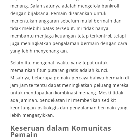
menang. Salah satunya adalah mengelola bankroll
dengan bijaksana. Pemain disarankan untuk
menentukan anggaran sebelum mulai bermain dan
tidak melebihi batas tersebut. Ini tidak hanya
membantu menjaga keuangan tetap terkontrol, tetapi
juga meningkatkan pengalaman bermain dengan cara
yang lebih menyenangkan.
Selain itu, mengenali waktu yang tepat untuk
memainkan fitur putaran gratis adalah kunci.
Misalnya, beberapa pemain percaya bahwa bermain di
jam-jam tertentu dapat meningkatkan peluang mereka
untuk mendapatkan kombinasi menang. Meski tidak
ada jaminan, pendekatan ini memberikan sedikit
keuntungan psikologis dan pengalaman bermain yang
lebih mengasyikkan.
Keseruan dalam Komunitas
Pemain