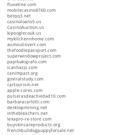
fluxetine.com
mobilecasino8760.com
betqq3.net
casinoloans5.us
CasinoAuction.us
kipooglecouk.us
mykitchennhome.com
aumoulinvert.com
thefoodiepassport.com
superwindowproject.com
papibakigrafo.com
icanhazjs.com
canimpact.org
goviralstudy.com
cartourism.net
apple-cores.com
pulserasdeactividad10.com
barbaracarlotti.com
desktopmining.net
inthebleachers.net
lexapro-rx-store.com
buyskincareproducts.org
frenchbulldogpuppyforsale.net