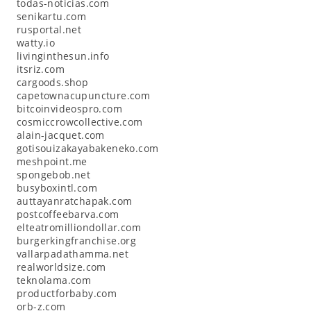
todas-noticias.com
senikartu.com
rusportal.net
watty.io
livinginthesun.info
itsriz.com
cargoods.shop
capetownacupuncture.com
bitcoinvideospro.com
cosmiccrowcollective.com
alain-jacquet.com
gotisouizakayabakeneko.com
meshpoint.me
spongebob.net
busyboxintl.com
auttayanratchapak.com
postcoffeebarva.com
elteatromilliondollar.com
burgerkingfranchise.org
vallarpadathamma.net
realworldsize.com
teknolama.com
productforbaby.com
orb-z.com