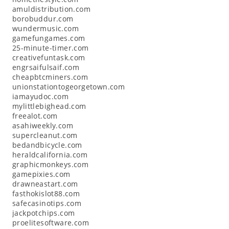
amuldistribution.com
borobuddur.com
wundermusic.com
gamefungames.com
25-minute-timer.com
creativefuntask.com
engrsaifulsaif.com
cheapbtcminers.com
unionstationtogeorgetown.com
iamayudoc.com
mylittlebighead.com
freealot.com
asahiweekly.com
supercleanut.com
bedandbicycle.com
heraldcalifornia.com
graphicmonkeys.com
gamepixies.com
drawneastart.com
fasthokislot88.com
safecasinotips.com
jackpotchips.com
proelitesoftware.com