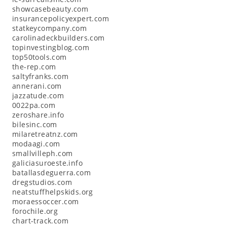
showcasebeauty.com
insurancepolicyexpert.com
statkeycompany.com
carolinadeckbuilders.com
topinvestingblog.com
top50tools.com
the-rep.com
saltyfranks.com
annerani.com
jazzatude.com
0022pa.com
zeroshare.info
bilesinc.com
milaretreatnz.com
modaagi.com
smallvilleph.com
galiciasuroeste.info
batallasdeguerra.com
dregstudios.com
neatstuffhelpskids.org
moraessoccer.com
forochile.org
chart-track.com