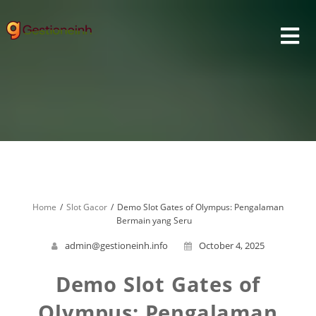
Skip
to
content
Home
Slot Gacor
Demo Slot Gates of Olympus: Pengalaman
Bermain yang Seru
admin@gestioneinh.info
October 4, 2025
Demo Slot Gates of
Olympus: Pengalaman