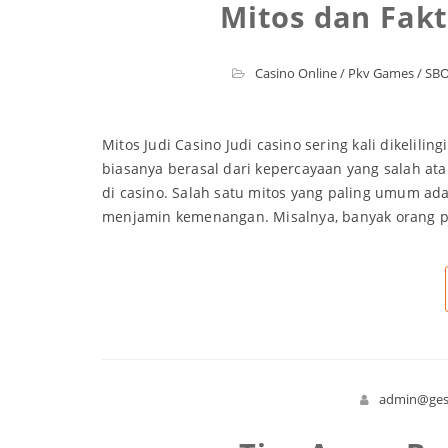
Mitos dan Fakt
Casino Online
/
Pkv Games
/
SB
Mitos Judi Casino Judi casino sering kali dikelili
biasanya berasal dari kepercayaan yang salah a
di casino. Salah satu mitos yang paling umum ada
menjamin kemenangan. Misalnya, banyak orang p
admin@gest