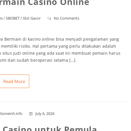
rmain Casino Online
es
/
SBOBET
/
Slot Gacor
No Comments
ya Bermain di kasino online bisa menjadi pengalaman yang
iliki risiko. Hal pertama yang perlu dilakukan adalah
a situs judi online yang ada saat ini membuat pemain harus
 resmi dan sudah beroperasi selama […]
Read More
ioneinh.info
July 6, 2026
i Casino untuk Pemula