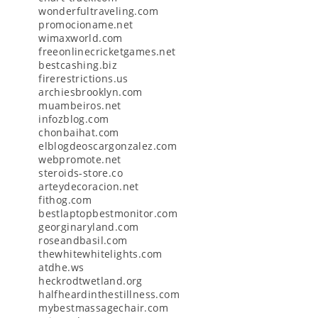
wonderfultraveling.com
promocioname.net
wimaxworld.com
freeonlinecricketgames.net
bestcashing.biz
firerestrictions.us
archiesbrooklyn.com
muambeiros.net
infozblog.com
chonbaihat.com
elblogdeoscargonzalez.com
webpromote.net
steroids-store.co
arteydecoracion.net
fithog.com
bestlaptopbestmonitor.com
georginaryland.com
roseandbasil.com
thewhitewhitelights.com
atdhe.ws
heckrodtwetland.org
halfheardinthestillness.com
mybestmassagechair.com