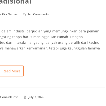
adisional
/
Pkv Games
No Comments
asi dalam industri perjudian yang memungkinkan para pemain
angsung tanpa harus meninggalkan rumah. Dengan
eo dan interaksi langsung, banyak orang beralih dari kasino
hanya menawarkan kenyamanan, tetapi juga keunggulan lainnya
Read More
ioneinh.info
July 7, 2026