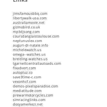
jimsfamousbbq.com
libertywalk-usa.com
australiamovie.net
gizmobird.co.uk
mp3djsong.com
coursdanglaistoulouse.com
neptunuslex.com
auguri-di-natale.info
michelewatch.us
omega--watches.us
breitling-watches.us
tgarnettcentrallautoads.com
fixadvert.com
autopluz.co
save3time-c.com
vexonhcf.com
demos-pixelsparadise.com
mediatitude.com
prewarmotorcycles.com
simracinglinks.com
dosyamerkezi.net