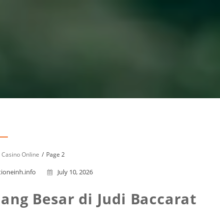
Casino Online
Page 2
oneinh.info
July 10, 2026
ang Besar di Judi Baccarat