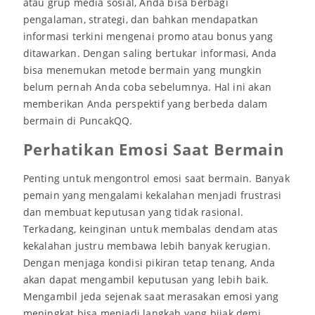
atau grup media sosial, Anda bisa berbagi
pengalaman, strategi, dan bahkan mendapatkan
informasi terkini mengenai promo atau bonus yang
ditawarkan. Dengan saling bertukar informasi, Anda
bisa menemukan metode bermain yang mungkin
belum pernah Anda coba sebelumnya. Hal ini akan
memberikan Anda perspektif yang berbeda dalam
bermain di PuncakQQ.
Perhatikan Emosi Saat Bermain
Penting untuk mengontrol emosi saat bermain. Banyak
pemain yang mengalami kekalahan menjadi frustrasi
dan membuat keputusan yang tidak rasional.
Terkadang, keinginan untuk membalas dendam atas
kekalahan justru membawa lebih banyak kerugian.
Dengan menjaga kondisi pikiran tetap tenang, Anda
akan dapat mengambil keputusan yang lebih baik.
Mengambil jeda sejenak saat merasakan emosi yang
meningkat bisa menjadi langkah yang bijak demi