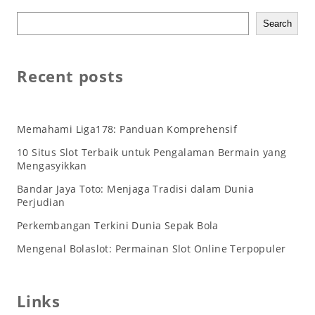
Search
Recent posts
Memahami Liga178: Panduan Komprehensif
10 Situs Slot Terbaik untuk Pengalaman Bermain yang
Mengasyikkan
Bandar Jaya Toto: Menjaga Tradisi dalam Dunia
Perjudian
Perkembangan Terkini Dunia Sepak Bola
Mengenal Bolaslot: Permainan Slot Online Terpopuler
Links