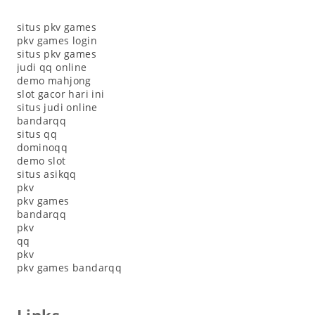
situs pkv games
pkv games login
situs pkv games
judi qq online
demo mahjong
slot gacor hari ini
situs judi online
bandarqq
situs qq
dominoqq
demo slot
situs asikqq
pkv
pkv games
bandarqq
pkv
qq
pkv
pkv games bandarqq
Links