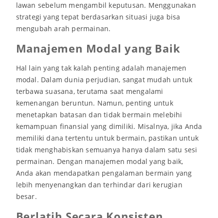
lawan sebelum mengambil keputusan. Menggunakan
strategi yang tepat berdasarkan situasi juga bisa
mengubah arah permainan.
Manajemen Modal yang Baik
Hal lain yang tak kalah penting adalah manajemen
modal. Dalam dunia perjudian, sangat mudah untuk
terbawa suasana, terutama saat mengalami
kemenangan beruntun. Namun, penting untuk
menetapkan batasan dan tidak bermain melebihi
kemampuan finansial yang dimiliki. Misalnya, jika Anda
memiliki dana tertentu untuk bermain, pastikan untuk
tidak menghabiskan semuanya hanya dalam satu sesi
permainan. Dengan manajemen modal yang baik,
Anda akan mendapatkan pengalaman bermain yang
lebih menyenangkan dan terhindar dari kerugian
besar.
Berlatih Secara Konsisten