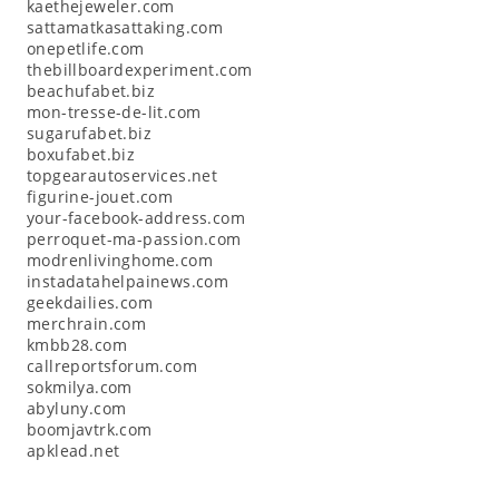
kaethejeweler.com
sattamatkasattaking.com
onepetlife.com
thebillboardexperiment.com
beachufabet.biz
mon-tresse-de-lit.com
sugarufabet.biz
boxufabet.biz
topgearautoservices.net
figurine-jouet.com
your-facebook-address.com
perroquet-ma-passion.com
modrenlivinghome.com
instadatahelpainews.com
geekdailies.com
merchrain.com
kmbb28.com
callreportsforum.com
sokmilya.com
abyluny.com
boomjavtrk.com
apklead.net