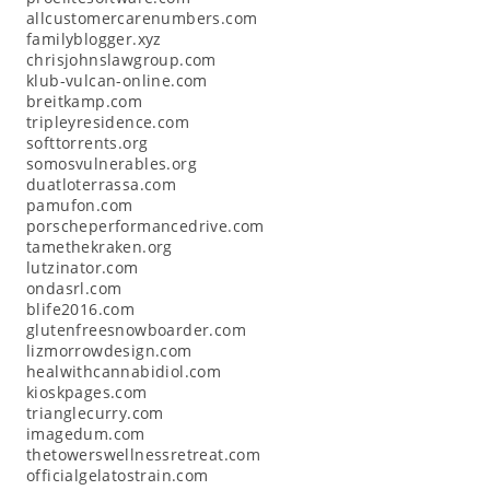
allcustomercarenumbers.com
familyblogger.xyz
chrisjohnslawgroup.com
klub-vulcan-online.com
breitkamp.com
tripleyresidence.com
softtorrents.org
somosvulnerables.org
duatloterrassa.com
pamufon.com
porscheperformancedrive.com
tamethekraken.org
lutzinator.com
ondasrl.com
blife2016.com
glutenfreesnowboarder.com
lizmorrowdesign.com
healwithcannabidiol.com
kioskpages.com
trianglecurry.com
imagedum.com
thetowerswellnessretreat.com
officialgelatostrain.com