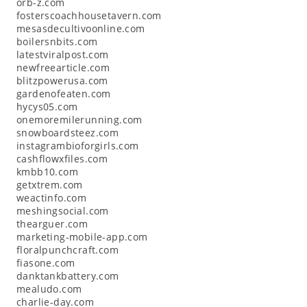
orb-z.com
fosterscoachhousetavern.com
mesasdecultivoonline.com
boilersnbits.com
latestviralpost.com
newfreearticle.com
blitzpowerusa.com
gardenofeaten.com
hycys05.com
onemoremilerunning.com
snowboardsteez.com
instagrambioforgirls.com
cashflowxfiles.com
kmbb10.com
getxtrem.com
weactinfo.com
meshingsocial.com
thearguer.com
marketing-mobile-app.com
floralpunchcraft.com
fiasone.com
danktankbattery.com
mealudo.com
charlie-day.com