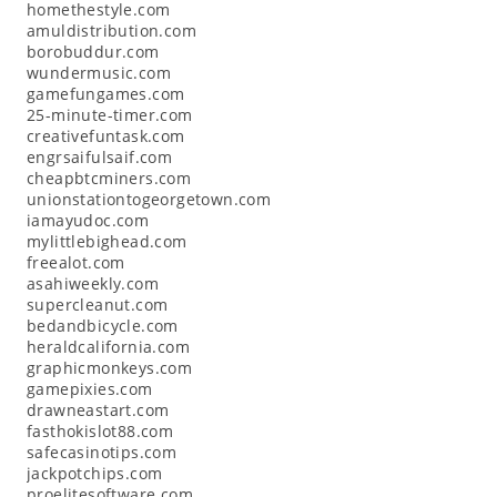
homethestyle.com
amuldistribution.com
borobuddur.com
wundermusic.com
gamefungames.com
25-minute-timer.com
creativefuntask.com
engrsaifulsaif.com
cheapbtcminers.com
unionstationtogeorgetown.com
iamayudoc.com
mylittlebighead.com
freealot.com
asahiweekly.com
supercleanut.com
bedandbicycle.com
heraldcalifornia.com
graphicmonkeys.com
gamepixies.com
drawneastart.com
fasthokislot88.com
safecasinotips.com
jackpotchips.com
proelitesoftware.com